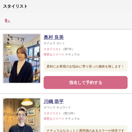
スタイリスト
9
人
奥村 良美
オクムラ ヨシミ
スタイリスト
（歴7年）
得意なイメージ
ナチュラル
真剣にお客様のお悩みに寄り添った施術を致します！
指名して予約する
川嶋 恭平
カワシマ キョウヘイ
スタイリスト
（歴13年）
得意なイメージ
ナチュラル
ナチュラルなカットと透明感のあるカラーが得意です