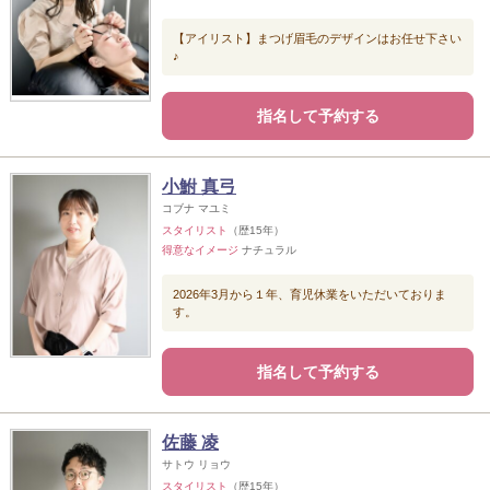
【アイリスト】まつげ眉毛のデザインはお任せ下さい
♪
指名して予約する
小鮒 真弓
コブナ マユミ
スタイリスト
（歴15年）
得意なイメージ
ナチュラル
2026年3月から１年、育児休業をいただいておりま
す。
指名して予約する
佐藤 凌
サトウ リョウ
スタイリスト
（歴15年）