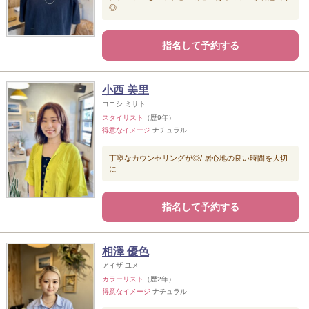
◎
指名して予約する
小西 美里
コニシ ミサト
スタイリスト
（歴9年）
得意なイメージ
ナチュラル
丁寧なカウンセリングが◎/ 居心地の良い時間を大切
に
指名して予約する
相澤 優色
アイザ ユメ
カラーリスト
（歴2年）
得意なイメージ
ナチュラル