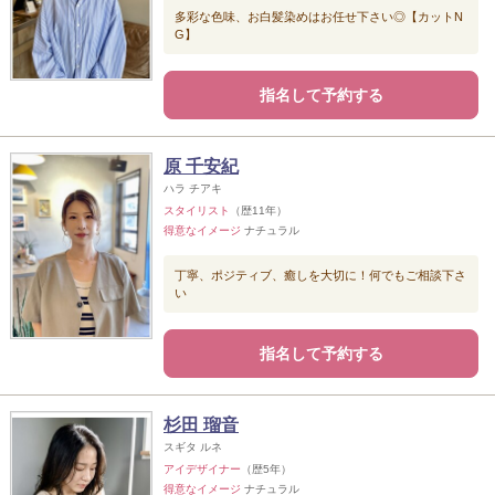
多彩な色味、お白髪染めはお任せ下さい◎【カットN
G】
指名して予約する
原 千安紀
ハラ チアキ
スタイリスト
（歴11年）
得意なイメージ
ナチュラル
丁寧、ポジティブ、癒しを大切に！何でもご相談下さ
い
指名して予約する
杉田 瑠音
スギタ ルネ
アイデザイナー
（歴5年）
得意なイメージ
ナチュラル