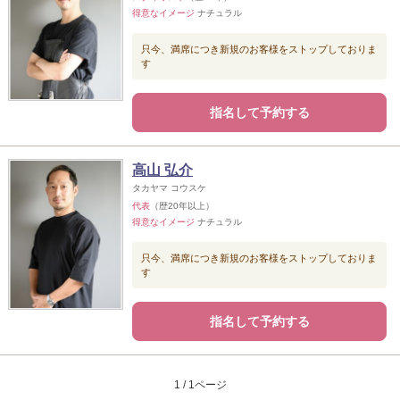
得意なイメージ
ナチュラル
只今、満席につき新規のお客様をストップしておりま
す
指名して予約する
高山 弘介
タカヤマ コウスケ
代表
（歴20年以上）
得意なイメージ
ナチュラル
只今、満席につき新規のお客様をストップしておりま
す
指名して予約する
1 / 1ページ