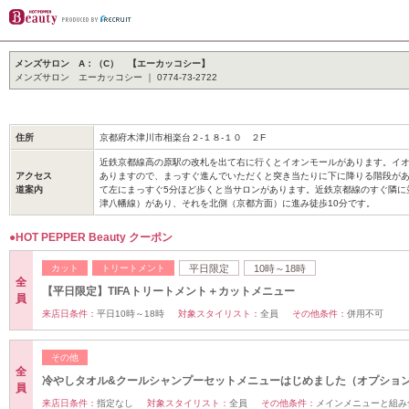
メンズサロン A：（C） 【エーカッコシー】
メンズサロン エーカッコシー ｜ 0774-73-2722
住所
京都府木津川市相楽台２-１８-１０ ２F
近鉄京都線高の原駅の改札を出て右に行くとイオンモールがあります。イ
アクセス
ありますので、まっすぐ進んでいただくと突き当たりに下に降りる階段が
道案内
て左にまっすぐ5分ほど歩くと当サロンがあります。近鉄京都線のすぐ隣に
津八幡線）があり、それを北側（京都方面）に進み徒歩10分です。
●HOT PEPPER Beauty クーポン
カット
トリートメント
平日限定
10時～18時
全
【平日限定】TIFAトリートメント＋カットメニュー
員
来店日条件：
平日10時～18時
対象スタイリスト：
全員
その他条件：
併用不可
その他
全
冷やしタオル&クールシャンプーセットメニューはじめました（オプション
員
来店日条件：
指定なし
対象スタイリスト：
全員
その他条件：
メインメニューと組み