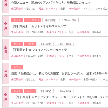
全
☆新メニュー！頭皮のケアスパ(べたつき、乾燥悩みの方に♪)
員
来店日条件：
指定なし
対象スタイリスト：
全員
その他条件：
メインメニューと組み
カット
ヘッドスパ
平日限定
10時～18時
全
【平日限定】 カット＋オイルスキャルプ
員
来店日条件：
平日10時～18時
対象スタイリスト：
全員
その他条件：
併用不可
カット
その他
平日限定
10時～18時
全
【平日限定】☆ フェイスパック＋カット☆
員
来店日条件：
平日10時～18時
対象スタイリスト：
全員
その他条件：
併用不可
カラー
全
当店 『白髪ぼかし』 初めての方限定 お試しクーポン♪ 通常￥2750⇒￥1
員
来店日条件：
指定なし
対象スタイリスト：
全員
その他条件：
単品の為他メニュー
カット
カラー
平日限定
10時～17時
全
【平日限定】☆エイジング（グレー）カラー+カット☆ ￥8,800→￥7,70
員
来店日条件：
平日10時～17時
対象スタイリスト：
全員
その他条件：
併用不可