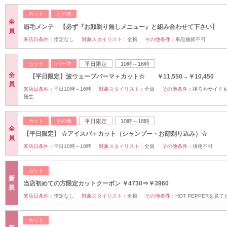
カット
その他
全
眉毛メンテ 【必ず『お顔剃り無しメニュー』と組み合わせて下さい】
員
来店日条件：
指定なし
対象スタイリスト：
全員
その他条件：
単品施術不可
カット
パーマ
平日限定
10時～16時
全
【平日限定】波ウェーブパーマ＋カット☆ ￥11,550→￥10,450
員
来店日条件：
平日10時～16時
対象スタイリスト：
全員
その他条件：
後ろやサイド
発生
カット
その他
平日限定
10時～18時
全
【平日限定】 ☆アイスパ＋カット（シャンプー・お顔剃り込み）☆
員
来店日条件：
平日10時～18時
対象スタイリスト：
全員
その他条件：
併用不可
カット
新
当店初めての方限定カットクーポン ￥4730⇒￥3960
規
来店日条件：
指定なし
対象スタイリスト：
全員
その他条件：
HOT PEPPERを見
カット