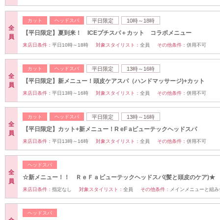
カット
ヘッドスパ
平日限定
10時～18時
全
【平日限定】夏到来！ ICEプチスパ＋カット コラボメニュー
員
来店日条件：
平日10時～18時
対象スタイリスト：
全員
その他条件：
併用不可
カット
ヘッドスパ
平日限定
13時～16時
全
【平日限定】新メニュー！頭皮ケアスパ（ハンドマッサージ)+カット
員
来店日条件：
平日13時～16時
対象スタイリスト：
全員
その他条件：
併用不可
カット
ヘッドスパ
平日限定
13時～16時
全
【平日限定】カット+新メニュー！R eF aビューテックヘッドスパ
員
来店日条件：
平日13時～16時
対象スタイリスト：
全員
その他条件：
併用不可
ヘッドスパ
全
☆新メニュー！！ ＲｅＦａビューテックヘッドスパ(髪と頭皮のケア)★
員
来店日条件：
指定なし
対象スタイリスト：
全員
その他条件：
メインメニューと組み
ヘッドスパ