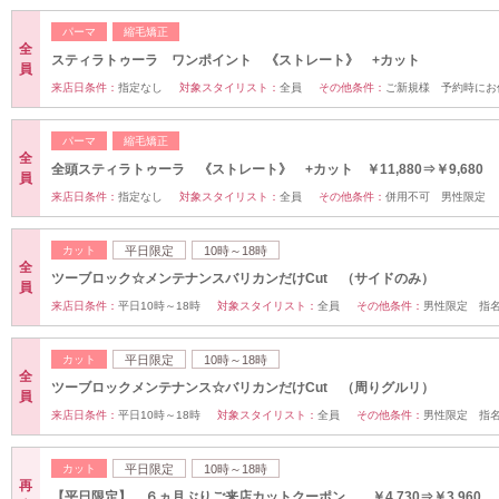
パーマ
縮毛矯正
全
スティラトゥーラ ワンポイント 《ストレート》 +カット
員
来店日条件：
指定なし
対象スタイリスト：
全員
その他条件：
ご新規様 予約時にお
パーマ
縮毛矯正
全
全頭スティラトゥーラ 《ストレート》 +カット ￥11,880⇒￥9,680
員
来店日条件：
指定なし
対象スタイリスト：
全員
その他条件：
併用不可 男性限定
カット
平日限定
10時～18時
全
ツーブロック☆メンテナンスバリカンだけCut （サイドのみ）
員
来店日条件：
平日10時～18時
対象スタイリスト：
全員
その他条件：
男性限定 指名
カット
平日限定
10時～18時
全
ツーブロックメンテナンス☆バリカンだけCut （周りグルリ）
員
来店日条件：
平日10時～18時
対象スタイリスト：
全員
その他条件：
男性限定 指名
カット
平日限定
10時～18時
再
【平日限定】 ６ヵ月ぶりご来店カットクーポン ￥4,730⇒￥3,960