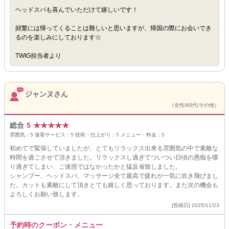
ヘッドスパも喜んでいただけて嬉しいです！
頻繁には帰ってくることは難しいと思いますが、帰国の際にお会いでき
るのを楽しみにしております☆
TWIG担当者より
ジャンヌさん
（女性/60代/その他）
総合
5
★
★
★
★
★
雰囲気：
5
接客サービス：
5
技術・仕上がり：
5
メニュー・料金：
5
初めてで緊張していましたが、とてもリラックス出来る雰囲気の中で素敵な
時間を過ごさせて頂きました。リラックスし過ぎてついつい日頃の愚痴を喋
り過ぎてしまい、ご迷惑ではなかったかと猛反省致しました。
シャンプー、ヘッドスパ、マッサージ全て最高で疲れが一気に吹き飛びまし
た。カットも素敵にして頂きとても嬉しく思っております。また次の機会も
よろしくお願い致します。
[投稿日] 2025/11/23
予約時のクーポン・メニュー