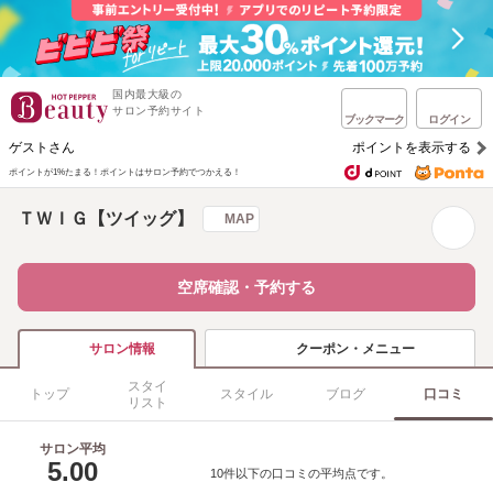
国内最大級の
サロン予約サイト
ブックマーク
ログイン
ゲストさん
ポイントを表示する
ポイントが1%たまる！
ポイントはサロン予約でつかえる！
ＴＷＩＧ【ツイッグ】
MAP
空席確認・予約する
クーポン・メニュー
サロン情報
スタイ
トップ
スタイル
ブログ
口コミ
リスト
サロン平均
5.00
10件以下の口コミの平均点です。