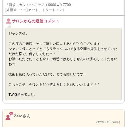
「新規」カット+ヘアケア￥9900→￥7700
[施術メニュー] カット、トリートメント
サロンからの返信コメント
ジャンヌ様。
この度のご来店、そして嬉しい口コミありがとうございます！
ジャンヌ様にとってとてもリラックスのできる空間の提供をさせていた
だけた様で、何よりでした＾＾
お話いただけたことも全くご迷惑ではありませんので安心してください
ね☆
技術も気に入っていただけて、とても嬉しいです！
こちらこそ、今後ともどうぞよろしくお願いいたします＾＾
TWIG担当者より。
Zeroさん
（女性/～10代前半）