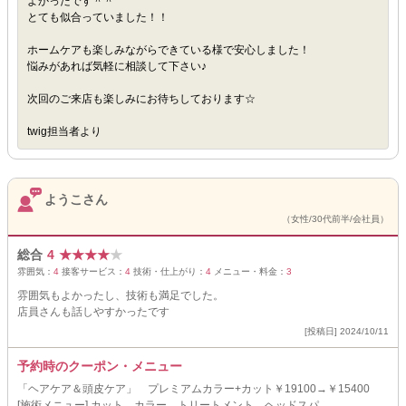
よかったです＾＾
とても似合っていました！！
ホームケアも楽しみながらできている様で安心しました！
悩みがあれば気軽に相談して下さい♪
次回のご来店も楽しみにお待ちしております☆
twig担当者より
ようこさん
（女性/30代前半/会社員）
総合
4
★
★
★
★
★
雰囲気：
4
接客サービス：
4
技術・仕上がり：
4
メニュー・料金：
3
雰囲気もよかったし、技術も満足でした。
店員さんも話しやすかったです
[投稿日] 2024/10/11
予約時のクーポン・メニュー
「ヘアケア＆頭皮ケア」 プレミアムカラー+カット￥19100→￥15400
[施術メニュー] カット、カラー、トリートメント、ヘッドスパ