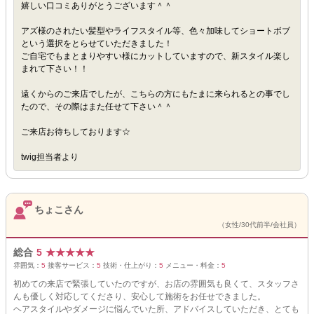
嬉しい口コミありがとうございます＾＾
アズ様のされたい髪型やライフスタイル等、色々加味してショートボブ
という選択をとらせていただきました！
ご自宅でもまとまりやすい様にカットしていますので、新スタイル楽し
まれて下さい！！
遠くからのご来店でしたが、こちらの方にもたまに来られるとの事でし
たので、その際はまた任せて下さい＾＾
ご来店お待ちしております☆
twig担当者より
ちょこさん
（女性/30代前半/会社員）
総合
5
★
★
★
★
★
雰囲気：
5
接客サービス：
5
技術・仕上がり：
5
メニュー・料金：
5
初めての来店で緊張していたのですが、お店の雰囲気も良くて、スタッフさ
んも優しく対応してくださり、安心して施術をお任せできました。
ヘアスタイルやダメージに悩んでいた所、アドバイスしていただき、とても