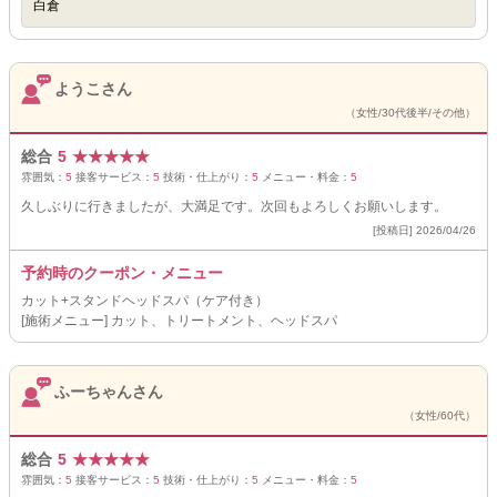
白倉
ようこさん
（女性/30代後半/その他）
総合
5
★
★
★
★
★
雰囲気：
5
接客サービス：
5
技術・仕上がり：
5
メニュー・料金：
5
久しぶりに行きましたが、大満足です。次回もよろしくお願いします。
[投稿日] 2026/04/26
予約時のクーポン・メニュー
カット+スタンドヘッドスパ（ケア付き）
[施術メニュー] カット、トリートメント、ヘッドスパ
ふーちゃんさん
（女性/60代）
総合
5
★
★
★
★
★
雰囲気：
5
接客サービス：
5
技術・仕上がり：
5
メニュー・料金：
5