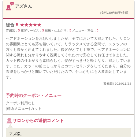
アズさん
（女性/30代前半/主婦）
総合
5
★
★
★
★
★
雰囲気：
5
接客サービス：
5
技術・仕上がり：
5
メニュー・料金：
5
ヘアドネーションをお願いしましたが、全てにおいて大満足でした。サロン
の雰囲気はとても落ち着いていて、リラックスできる空間で、スタッフの
方々も温かく迎えてくれました。接客がとても丁寧で、ヘアドネーションに
関する流れも分かりやすく説明してくれたので安心してお任せできました。
カット後の仕上がりも素晴らしく、髪がすっきりと軽くなり、満足していま
す。また、カットの前にしっかりとカウンセリングをしてくださり、自分の
希望をしっかりと聞いていただけたので、仕上がりにも大変満足していま
す。
[投稿日] 2024/11/24
予約時のクーポン・メニュー
クーポン利用なし
[施術メニュー] カット
サロンからの返信コメント
アズ様。