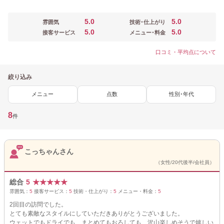
5.0
5.0
雰囲気
技術･仕上がり
5.0
5.0
接客サービス
メニュー･料金
口コミ・平均点について
絞り込み
メニュー
点数
性別･年代
8
件
こっちゃんさん
（女性/20代後半/会社員）
総合
5
★
★
★
★
★
雰囲気：
5
接客サービス：
5
技術・仕上がり：
5
メニュー・料金：
5
2回目の訪問でした。
とても素敵なスタイルにしていただきありがとうございました。
ウェットでもドライでも、まとめてもおろしても、沢山楽しめそうで嬉しい