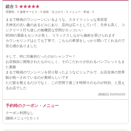
総合
5
★
★
★
★
★
雰囲気：
5
接客サービス：
5
技術・仕上がり：
5
メニュー・料金：
5
まるで映画のワンシーンにいるような、スタイリッシュな美容室
天神北の古い趣のあるビルにあり、店内は広々としていて、天井も高く、コ
ンクリート打ち放しの無機質な空間がカッコいい
BGMの選曲もセンスが良く、リラックスしながら施術を受けられます
カウンセリングはとても丁寧で、こちらの希望をしっかり聞いてくれるので
安心感がありました
そして、特に印象的だったのがシャンプー！
お店独自に開発されたものらしく、そのこだわりが伝わるパンフレットもま
た素敵
まるで映画のワンシーンを切り取ったようなビジュアルで、お店全体の世界
観が統一されているのが素晴らしいです
ただ髪を整えるだけでなく、この空間で過ごす時間そのものが特別、と思え
るお店でした
[投稿日] 2025/02/20
予約時のクーポン・メニュー
クーポン利用なし
[施術メニュー] カット