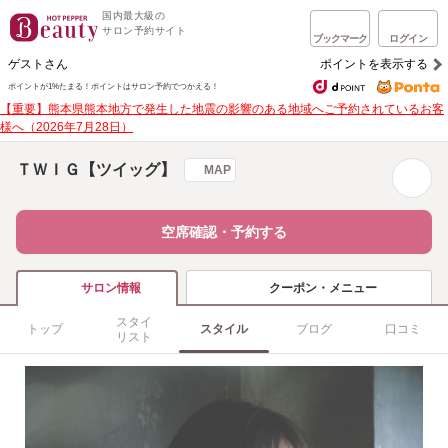
国内最大級の
サロン予約サイト
ブックマーク
ログイン
ゲストさん
ポイントを表示する
ポイントが1%たまる！
ポイントはサロン予約でつかえる！
【重要】熊本県熊本地方で発生した地震の影響のある地域へご予約されているお客
様へ（2026年7月28日）
ＴＷＩＧ【ツイッグ】
MAP
空席確認・予約する
クーポン・メニュー
サロン情報
スタイ
トップ
スタイル
ブログ
口コミ
リスト