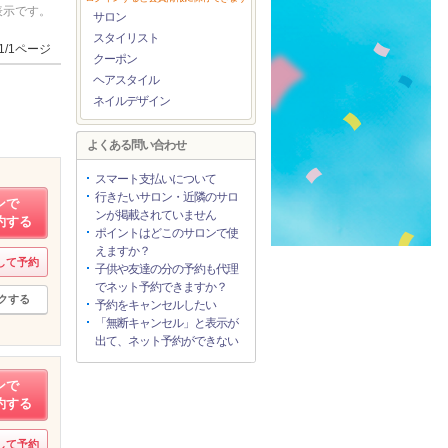
表示です。
サロン
スタイリスト
1/1ページ
クーポン
ヘアスタイル
ネイルデザイン
よくある問い合わせ
スマート支払いについて
行きたいサロン・近隣のサロ
ンで
ンが掲載されていません
約する
ポイントはどこのサロンで使
えますか？
して予約
子供や友達の分の予約も代理
でネット予約できますか？
クする
予約をキャンセルしたい
「無断キャンセル」と表示が
出て、ネット予約ができない
ンで
約する
して予約