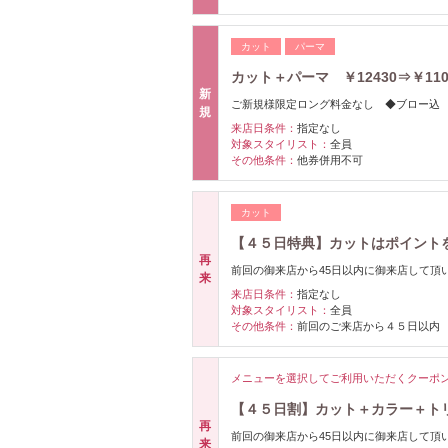
カット
パーマ
カット＋パーマ ￥12430⇒￥110
新
ご新規様限定ロング料金なし ◆ブロー込 
規
来店日条件：
指定なし
対象スタイリスト：
全員
その他条件：
他券併用不可
カット
【４５日特典】カットはポイント
再
前回の御来店から45日以内に御来店して
来
来店日条件：
指定なし
対象スタイリスト：
全員
その他条件：
前回のご来店から４５日以内
メニューを選択してご利用いただくクーポ
【４５日割】カット＋カラー＋トリ
再
前回の御来店から45日以内に御来店して
来