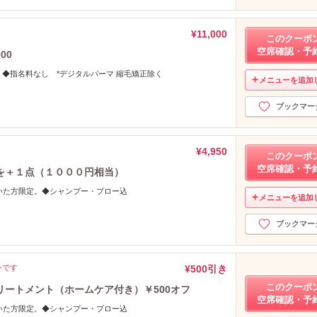
¥11,000
このクーポ
空席確認・予
00
◆指名料なし *デジタルパーマ 縮毛矯正除く
メニューを追加
ブックマー
¥4,950
このクーポ
空席確認・予
を＋１点（１０００円相当）
頂いた方限定。◆シャンプー・ブロー込
メニューを追加
ブックマー
ンです
¥500引き
このクーポ
ートメント（ホームケア付き）￥500オフ
空席確認・予
頂いた方限定。◆シャンプー・ブロー込