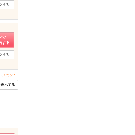
クする
ンで
約する
クする
いてください。
を表示する