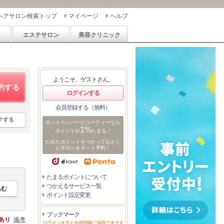
ヘアサロン検索トップ
マイページ
ヘルプ
ン
エステサロン
美容クリニック
ようこそ、ゲストさん。
約する
ログインする
会員登録する（無料）
クする
ホットペッパービューティーなら
1%
ポイントが
たまる！
ためたポイントをつかっておとく
にサロンをネット予約！
たまるポイントについて
つかえるサービス一覧
ポイント設定変更
ブックマーク
あり
備考
ログインすると会員情報に保存できます