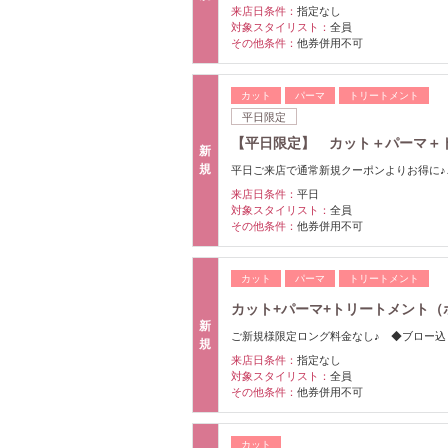
来店日条件：
指定なし
対象スタイリスト：
全員
その他条件：
他券併用不可
カット
パーマ
トリートメント
平日限定
【平日限定】 カット＋パーマ＋
新
規
平日ご来店で通常新規クーポンよりお得に
来店日条件：
平日
対象スタイリスト：
全員
その他条件：
他券併用不可
カット
パーマ
トリートメント
カット+パーマ+トリートメント（ホー
新
ご新規様限定ロング料金なし♪ ◆ブロー
規
来店日条件：
指定なし
対象スタイリスト：
全員
その他条件：
他券併用不可
カット