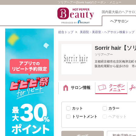
ソリアヘアー(Sorrir hair)のクーポン・メニュー
国内最大級のヘアサロ
ヘアサロン
総合トップ
>
美容院・美容室・ヘアサロン検索トップ
Sorrir hair
ソリアヘアー
京都府京都市右京区梅津北町
阪急松尾駅から徒歩15分 市
クーポン
サロン情報
メニュー
カット
カラー
トリートメント
ヘアセット
初来店時クー