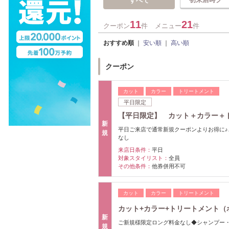
すべて
11
21
クーポン
件
メニュー
件
おすすめ順
｜
安い順
｜
高い順
クーポン
カット
カラー
トリートメント
平日限定
【平日限定】 カット＋カラー＋
新
平日ご来店で通常新規クーポンよりお得に
規
なし
来店日条件：
平日
対象スタイリスト：
全員
その他条件：
他券併用不可
カット
カラー
トリートメント
カット+カラー+トリートメント（ホー
新
ご新規様限定ロング料金なし◆シャンプー
規