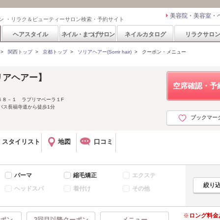
美容院・美容室・
ン ・リラク＆ビューティーサロン検索・予約サイト
ヘアスタイル
ネイル・まつげサロン
ネイルカタログ
リラクサロ
>
関西トップ
>
京都トップ
>
ソリアヘアー(Sorrir hair)
>
クーポン・メニュー
【ソリアヘアー】
空席確認・予
６８－１ ラプリマベーラ１F
バス長福寺道から徒歩1分
ブックマー
スタイリスト
地図
口コミ
パーマ
縮毛矯正
エクステ
ヘッドスパ
着付け
その他
ロング料金
ポン
2回目以降クーポン
メニュー