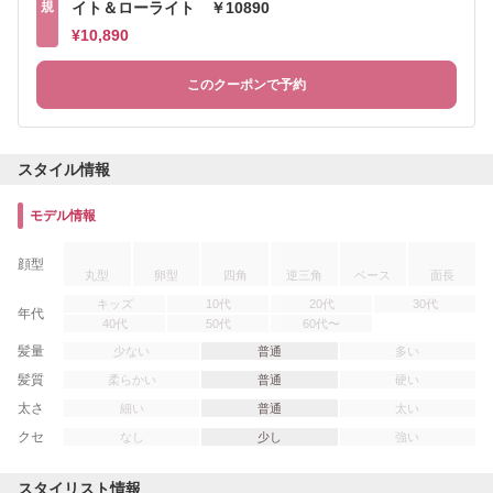
規
イト＆ローライト ￥10890
¥10,890
このクーポンで予約
スタイル情報
モデル情報
顔型
丸型
卵型
四角
逆三角
ベース
面長
キッズ
10代
20代
30代
年代
40代
50代
60代〜
髪量
少ない
普通
多い
髪質
柔らかい
普通
硬い
太さ
細い
普通
太い
クセ
なし
少し
強い
スタイリスト情報