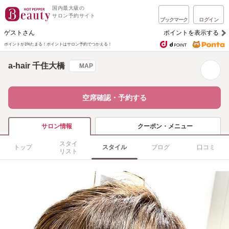
国内最大級の
サロン予約サイト
ブックマーク
ログイン
ゲストさん
ポイントを表示する
ポイントが1%たまる！
ポイントはサロン予約でつかえる！
a-hair 千住大橋
MAP
空席確認・予約する
クーポン・メニュー
サロン情報
スタイ
トップ
スタイル
ブログ
口コミ
リスト