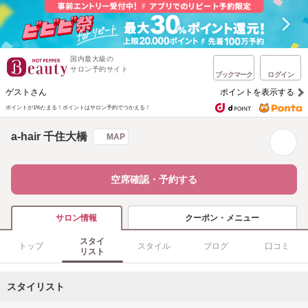
国内最大級の
サロン予約サイト
ブックマーク
ログイン
ゲストさん
ポイントを表示する
ポイントが1%たまる！
ポイントはサロン予約でつかえる！
a-hair 千住大橋
MAP
空席確認・予約する
クーポン・メニュー
サロン情報
スタイ
トップ
スタイル
ブログ
口コミ
リスト
スタイリスト