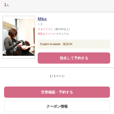
1
人
Mika
ミカ
スタイリスト
（歴20年以上）
得意なイメージ
ナチュラル
English Available 英語OK
指名して予約する
1 / 1ページ
空席確認・予約する
クーポン情報