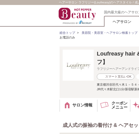
ヘアーサロン ラフリジー(Loufreasy)のヘアスタイル 
国内最大級のヘアサロ
ヘアサロン
総合トップ
>
美容院・美容室・ヘアサロン検索トップ
お電話のみ
Loufreasy h
フ】
ラフリジーヘアーアンドライ
スマート支払いOK
東京都渋谷区代々木１－５４－１
JR代々木駅北口1分/新宿駅新
クーポン
サロン情報
メニュー
成人式の振袖の着付け & ヘアセ