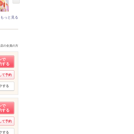
もっと見る
来店の全員の方
ンで
約する
して予約
クする
ンで
約する
して予約
クする