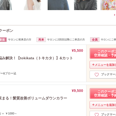
のクーポン
新規
サロンに初来店の方
再来
サロンに2回目以降にご来店の方
全員
サロンにご
¥5,500
このクーポ
空席確認・予
解決！【tokikata（トキカタ）】&カット
メニューを追加
プー&ブロー込
ブックマー
¥9,500
このクーポ
空席確認・予
収まる！髪質改善ボリュームダウンカラー
メニューを追加
 ￥1000～
ブックマー