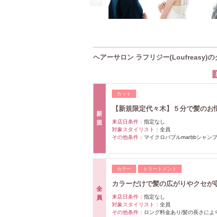
ヘアーサロン ラフリジー(Loufreasy)
カット
【新規限定代々木】５分で髪のお悩み
新
来店日条件：
指定なし
規
対象スタイリスト：
全員
その他条件：
マイクロバブルmarbbシャン
カラー
トリートメント
カラーだけで髪の広がりやクセが
全
来店日条件：
指定なし
員
対象スタイリスト：
全員
その他条件：
ロング料金あり/髪の長さにより＋