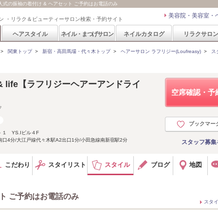
/ 成人式の振袖の着付け & ヘアセット ご予約はお電話のみ
美容院・美容室・
ン ・リラク＆ビューティーサロン検索・予約サイト
ヘアスタイル
ネイル・まつげサロン
ネイルカタログ
リラクサロ
>
関東トップ
>
新宿・高田馬場・代々木トップ
>
ヘアーサロン ラフリジー(Loufreasy)
>
ス
air & life【ラフリジーヘアーアンドライ
空席確認・予
フ
ブックマー
 YS.Iビル４F
南口4分/大江戸線代々木駅A2出口1分/小田急線南新宿駅2分
スタッフ募集
こだわり
スタイリスト
スタイル
ブログ
地図
ット ご予約はお電話のみ
スタ