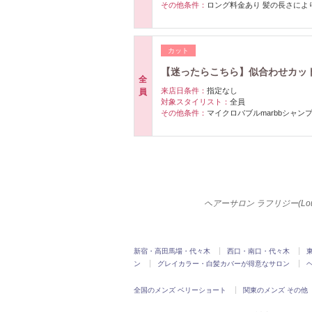
その他条件：
ロング料金あり 髪の長さにより 
カット
【迷ったらこちら】似合わせカット
全
来店日条件：
指定なし
員
対象スタイリスト：
全員
その他条件：
マイクロバブルmarbbシャン
ヘアーサロン ラフリジー(Lo
新宿・高田馬場・代々木
西口・南口・代々木
ン
グレイカラー・白髪カバーが得意なサロン
全国のメンズ ベリーショート
関東のメンズ その他