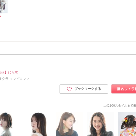
定休】代々木
オクラ ママビヨママ
ブックマークする
上位100スタイルまで