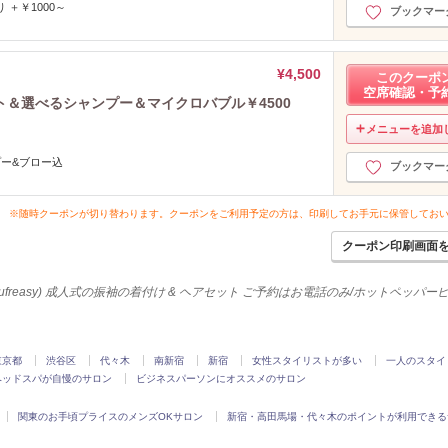
＋￥1000～
ブックマー
¥4,500
このクーポ
空席確認・予
＆選べるシャンプー＆マイクロバブル￥4500
メニューを追加
プー&ブロー込
ブックマー
※随時クーポンが切り替わります。クーポンをご利用予定の方は、印刷してお手元に保管してお
クーポン印刷画面
ufreasy) 成人式の振袖の着付け & ヘアセット ご予約はお電話のみ/ホットペッパ
東京都
渋谷区
代々木
南新宿
新宿
女性スタイリストが多い
一人のスタイ
ヘッドスパが自慢のサロン
ビジネスパーソンにオススメのサロン
関東のお手頃プライスのメンズOKサロン
新宿・高田馬場・代々木のポイントが利用できる