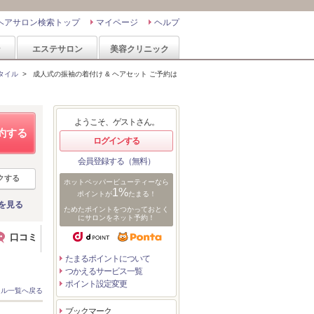
ヘアサロン検索トップ
マイページ
ヘルプ
ン
エステサロン
美容クリニック
タイル
>
成人式の振袖の着付け & ヘアセット ご予約は
ようこそ、ゲストさん。
約する
ログインする
会員登録する（無料）
クする
ホットペッパービューティーなら
1%
ポイントが
たまる！
を見る
ためたポイントをつかっておとく
にサロンをネット予約！
口コミ
たまるポイントについて
つかえるサービス一覧
ポイント設定変更
イル一覧へ戻る
ブックマーク