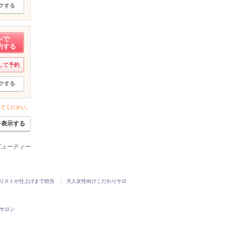
クする
ンで
約する
して予約
クする
いてください。
を表示する
ービューティー
リストが仕上げまで担当
大人女性向けこだわりサロ
サロン