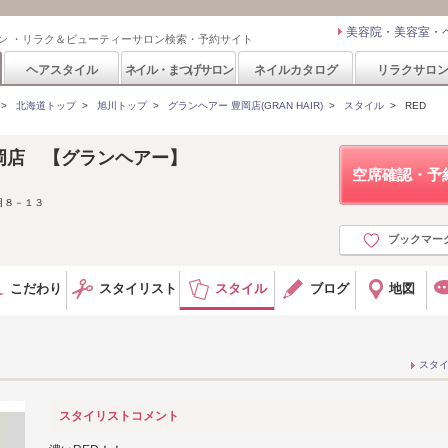
美容院・美容室・
ン ・リラク＆ビューティーサロン検索・予約サイト
ヘアスタイル
ネイル・まつげサロン
ネイルカタログ
リラクサロ
>
北海道トップ
>
旭川トップ
>
グランヘアー 豊岡店(GRAN HAIR)
>
スタイル
>
RED
 豊岡店 【グランヘアー】
空席確認・予
目８－１３
ブックマー
こだわり
スタイリスト
スタイル
ブログ
地図
スタ
スタイリストコメント