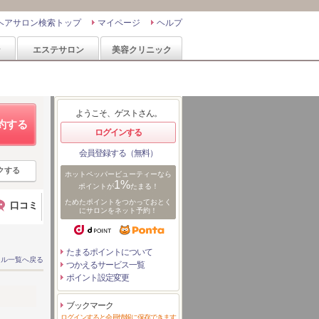
ヘアサロン検索トップ
マイページ
ヘルプ
ン
エステサロン
美容クリニック
ようこそ、ゲストさん。
約する
ログインする
会員登録する（無料）
クする
ホットペッパービューティーなら
1%
ポイントが
たまる！
ためたポイントをつかっておとく
口コミ
にサロンをネット予約！
たまるポイントについて
イル一覧へ戻る
つかえるサービス一覧
ポイント設定変更
ブックマーク
ログインすると会員情報に保存できます