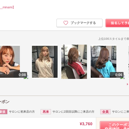
_minami】
ブックマークする
上位100スタイルまで
0:08
0:06
ーポン
新規
サロンに初来店の方
再来
サロンに2回目以降にご来店の方
全員
サロンにご
¥3,760
このクーポ