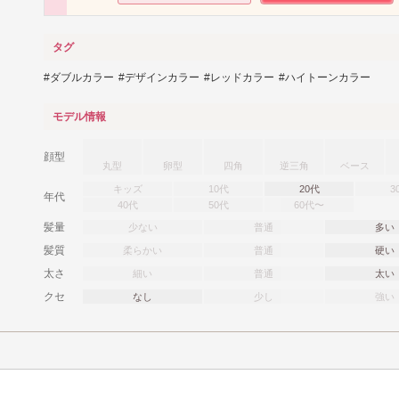
タグ
ダブルカラー
デザインカラー
レッドカラー
ハイトーンカラー
モデル情報
顔型
丸型
卵型
四角
逆三角
ベース
キッズ
10代
20代
3
年代
40代
50代
60代〜
髪量
少ない
普通
多い
髪質
柔らかい
普通
硬い
太さ
細い
普通
太い
クセ
なし
少し
強い