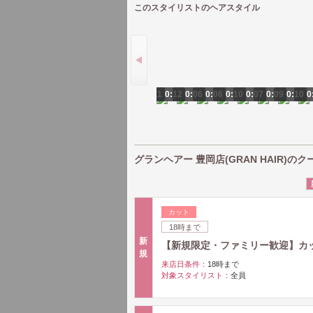
このスタイリストのヘアスタイル
0:11
0:12
0:06
0:06
0:10
0:07
0:09
0:10
0
グランヘアー 豊岡店(GRAN HAIR)のク
カット
18時まで
新
【新規限定・ファミリー歓迎】カット２
規
来店日条件：
18時まで
対象スタイリスト：
全員