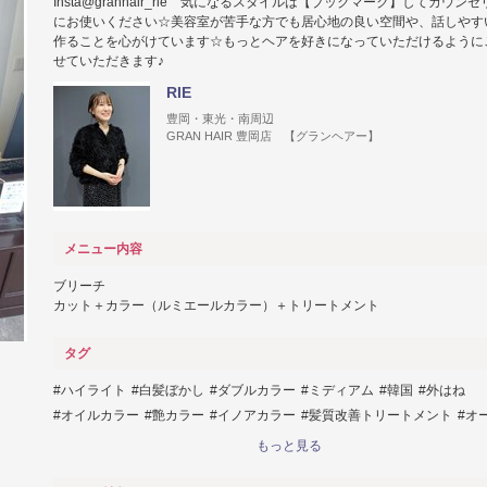
Insta@granhair_rie 気になるスタイルは【ブックマーク】してカウン
にお使いください☆美容室が苦手な方でも居心地の良い空間や、話しやす
作ることを心がけています☆もっとヘアを好きになっていただけるように
せていただきます♪
RIE
豊岡・東光・南周辺
GRAN HAIR 豊岡店 【グランヘアー】
メニュー内容
ブリーチ
カット＋カラー（ルミエールカラー）＋トリートメント
タグ
ハイライト
白髪ぼかし
ダブルカラー
ミディアム
韓国
外はね
オイルカラー
艶カラー
イノアカラー
髪質改善トリートメント
オ
ケラスターゼ
旭川
旭川美容室
旭川豊岡
髪質改善