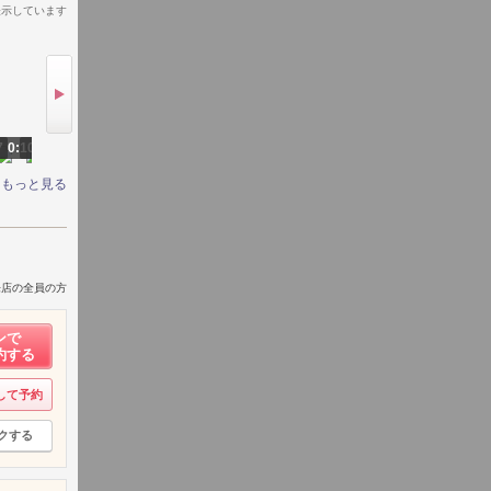
表示しています
7
0:10
0:08
0:18
0:17
0:1
もっと見る
来店の全員の方
ンで
約する
して予約
クする