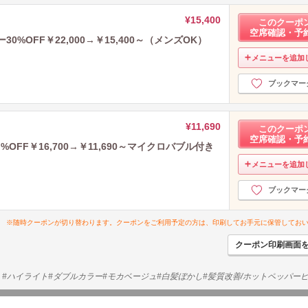
¥15,400
このクーポ
空席確認・予
%OFF￥22,000→￥15,400～（メンズOK）
メニューを追加
ブックマー
¥11,690
このクーポ
空席確認・予
FF￥16,700→￥11,690～マイクロバブル付き
メニューを追加
ブックマー
※随時クーポンが切り替わります。クーポンをご利用予定の方は、印刷してお手元に保管してお
クーポン印刷画面
AIR) #ハイライト#ダブルカラー#モカベージュ#白髪ぼかし#髪質改善/ホットペッパー