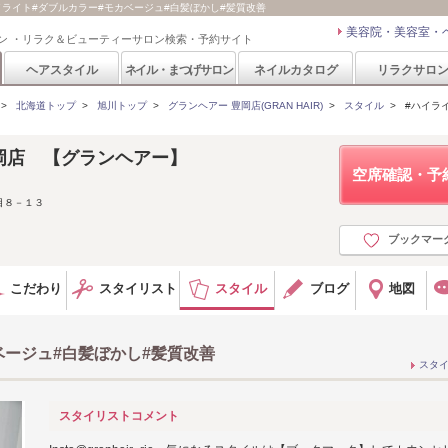
 #ハイライト#ダブルカラー#モカベージュ#白髪ぼかし#髪質改善
美容院・美容室・
ン ・リラク＆ビューティーサロン検索・予約サイト
ヘアスタイル
ネイル・まつげサロン
ネイルカタログ
リラクサロ
>
北海道トップ
>
旭川トップ
>
グランヘアー 豊岡店(GRAN HAIR)
>
スタイル
>
#ハイラ
 豊岡店 【グランヘアー】
空席確認・予
目８－１３
ブックマー
こだわり
スタイリスト
スタイル
ブログ
地図
ベージュ#白髪ぼかし#髪質改善
スタ
スタイリストコメント