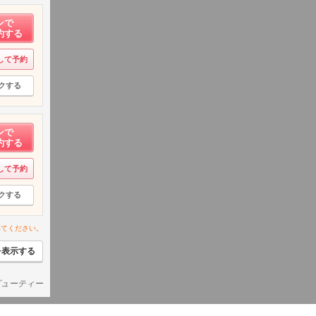
ンで
約する
して予約
クする
ンで
約する
して予約
クする
いてください。
を表示する
ビューティー