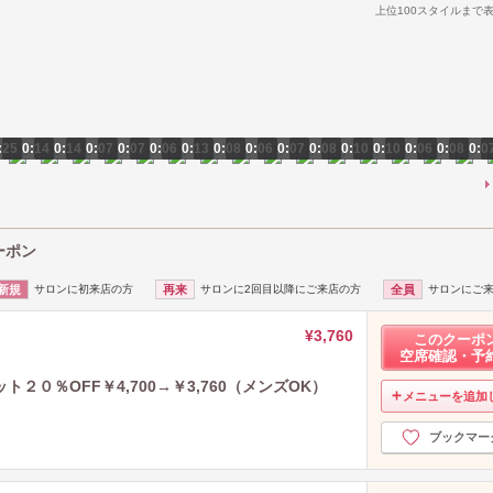
上位100スタイルまで
:25
0:14
0:14
0:07
0:07
0:06
0:13
0:08
0:06
0:07
0:08
0:10
0:10
0:06
0:08
0:0
ーポン
新規
サロンに初来店の方
再来
サロンに2回目以降にご来店の方
全員
サロンにご
¥3,760
このクーポ
空席確認・予
０％OFF￥4,700→￥3,760（メンズOK）
メニューを追加
ブックマー