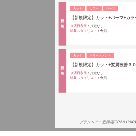
カット
カラー
パーマ
【新規限定】カット+パーマ+カラー30
新
来店日条件：
指定なし
規
対象スタイリスト：
全員
カット
トリートメント
【新規限定】カット+髪質改善３０%O
新
来店日条件：
指定なし
規
対象スタイリスト：
全員
グランヘアー 豊岡店(GRAN H