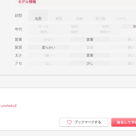
モデル情報
顔型
丸型
卵型
四角
逆三角
ベース
キッズ
10代
20代
3
年代
40代
50代
60代〜
髪量
少ない
普通
多い
髪質
柔らかい
普通
硬い
太さ
細い
普通
太い
クセ
なし
少し
強い
oshioka】
ブックマークする