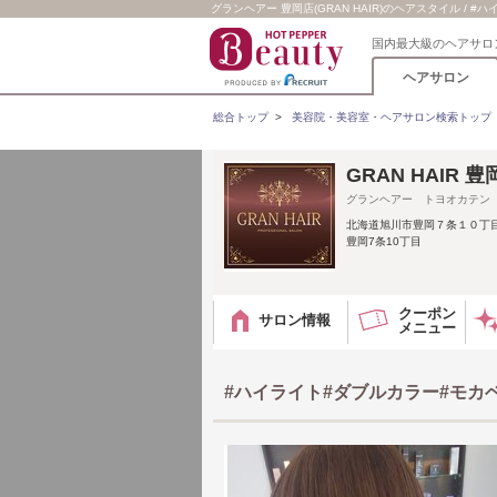
グランヘアー 豊岡店(GRAN HAIR)のヘアスタイル /
国内最大級のヘアサロ
ヘアサロン
総合トップ
>
美容院・美容室・ヘアサロン検索トップ
GRAN HAIR
グランヘアー トヨオカテン
北海道旭川市豊岡７条１０丁
豊岡7条10丁目
クーポン
サロン情報
メニュー
#ハイライト#ダブルカラー#モカ