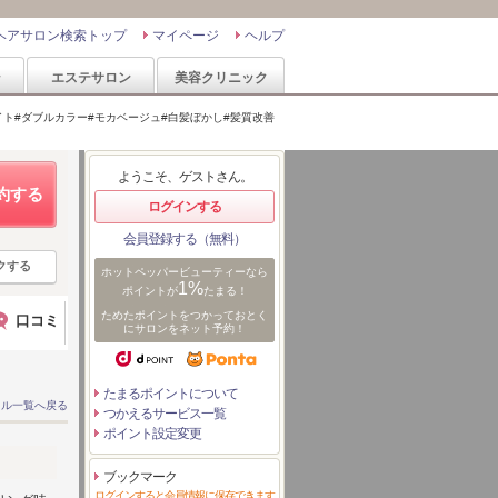
ヘアサロン検索トップ
マイページ
ヘルプ
ン
エステサロン
美容クリニック
イト#ダブルカラー#モカベージュ#白髪ぼかし#髪質改善
ようこそ、ゲストさん。
約する
ログインする
会員登録する（無料）
クする
ホットペッパービューティーなら
1%
ポイントが
たまる！
ためたポイントをつかっておとく
口コミ
にサロンをネット予約！
たまるポイントについて
イル一覧へ戻る
つかえるサービス一覧
ポイント設定変更
ブックマーク
ログインすると会員情報に保存できます