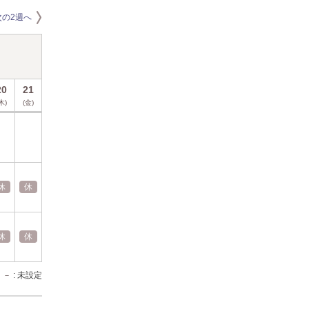
次の2週へ
2026年8月
20
21
22
23
24
25
26
27
28
29
30
31
木)
(金)
(土)
(日)
(月)
(火)
(水)
(木)
(金)
(土)
(日)
(月)
休
休
休
休
休
業
休
業
日
日
休
休
休
休
休
休
休
休
休
休
－
: 未設定