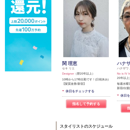
関 理恵
ハナザ
セキ リエ
ハナザワ
Designer
（歴20年以上）
No is IV 
20年以上
10時から17時出勤です！(日祝休み)
【髪質改善/新宿】
毎週水曜
新宿/白
休日をチェックする
休日を
指名して予約する
スタイリストのスケジュール