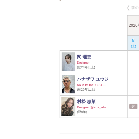
前の
202
8
(土)
関 理恵
Designer
(歴20年以上)
ハナザワ ユウジ
No is IV Inc. CEO …
(歴20年以上)
村松 恵菜
休
Designer[@ena_allu…
(歴8年)