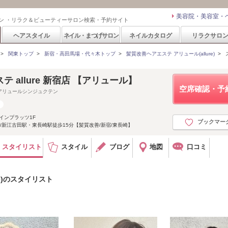
美容院・美容室・
ン ・リラク＆ビューティーサロン検索・予約サイト
ヘアスタイル
ネイル・まつげサロン
ネイルカタログ
リラクサロ
>
関東トップ
>
新宿・高田馬場・代々木トップ
>
髪質改善ヘアエステ アリュール(allure)
>
 allure 新宿店 【アリュール】
空席確認・予
アリュールシンジュクテン
マインプラッツ1F
ブックマー
/新江古田駅・東長崎駅徒歩15分【髪質改善/新宿/東長崎】
スタイリスト
スタイル
ブログ
地図
口コミ
re)のスタイリスト