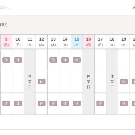
2週へ
6年8月
9
10
11
12
13
14
15
16
17
18
19
(日)
(月)
(火)
(水)
(木)
(金)
(土)
(日)
(月)
(火)
(水)
(
休
休
休
休
休
休
休
休
業
休
業
業
休
日
日
日
休
休
休
休
休
休
休
休