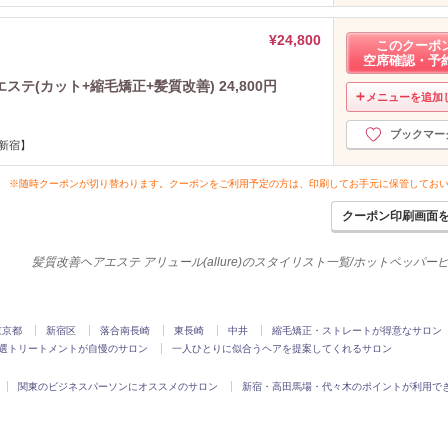
¥24,800
このクーポ
空席確認・予
(カット+縮毛矯正+髪質改善) 24,800円
メニューを追加
ブックマー
/新宿】
※随時クーポンが切り替わります。クーポンをご利用予定の方は、印刷してお手元に保管してお
クーポン印刷画面
髪質改善ヘアエステ アリュール(allure)のスタイリスト一覧/ホットペッパー
東京都
新宿区
落合南長崎
東長崎
中井
縮毛矯正・ストレートが得意なサロン
選トリートメントが自慢のサロン
一人ひとりに似合うヘアを提案してくれるサロン
関東のビジネスパーソンにオススメのサロン
新宿・高田馬場・代々木のポイントが利用で