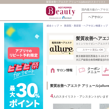
髪質改善ヘアエステ アリュール(allure)のスタイリスト
国内最大級のヘアサロ
ヘアサロン
総合トップ
>
美容院・美容室・ヘアサロン検索トップ
髪質改善ヘアエステ
カミシツカイゼンヘアエステ
スマート支払いOK
東京都新宿区西落合３-10-2
大江戸線落合南長崎駅徒歩5分
クーポン
サロン情報
メニュー
髪質改善ヘアエステ アリュール(allu
4
人のスタイリスト・アシスタントがいます