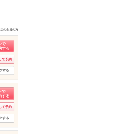
来店の全員の方
ンで
約する
して予約
クする
ンで
約する
して予約
クする