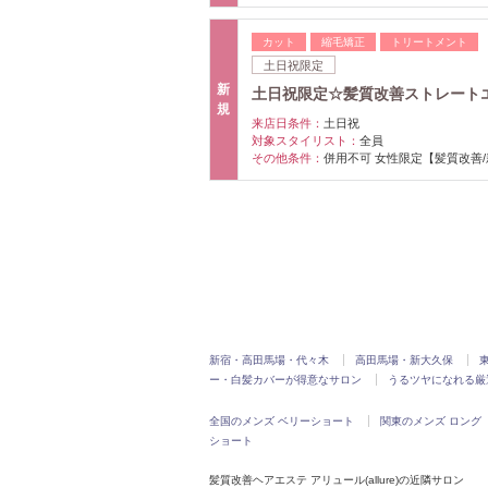
カット
縮毛矯正
トリートメント
土日祝限定
新
土日祝限定☆髪質改善ストレートエステ
規
来店日条件：
土日祝
対象スタイリスト：
全員
その他条件：
併用不可 女性限定【髪質改善
新宿・高田馬場・代々木
高田馬場・新大久保
ー・白髪カバーが得意なサロン
うるツヤになれる厳
全国のメンズ ベリーショート
関東のメンズ ロング
ショート
髪質改善ヘアエステ アリュール(allure)の近隣サロン