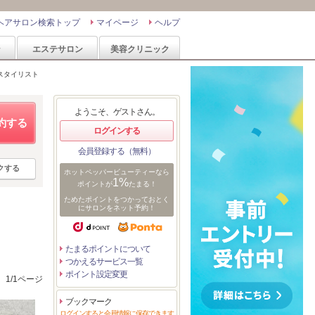
ヘアサロン検索トップ
マイページ
ヘルプ
ン
エステサロン
美容クリニック
スタイリスト
ようこそ、ゲストさん。
約する
ログインする
会員登録する（無料）
クする
ホットペッパービューティーなら
1%
ポイントが
たまる！
ためたポイントをつかっておとく
にサロンをネット予約！
たまるポイントについて
つかえるサービス一覧
ポイント設定変更
1/1ページ
ブックマーク
ログインすると会員情報に保存できます