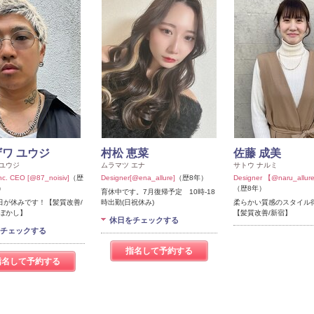
ワ ユウジ
村松 恵菜
佐藤 成美
 ユウジ
ムラマツ エナ
サトウ ナルミ
Inc. CEO [@87_noisiv]
（歴
Designer[@ena_allure]
（歴8年）
Designer 【@naru_allur
）
（歴8年）
育休中です。7月復帰予定 10時-18
日が休みです！【髪質改善/
時出勤(日祝休み)
柔らかい質感のスタイル
髪ぼかし】
【髪質改善/新宿】
休日をチェックする
チェックする
指名して予約する
指名して予約する