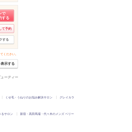
ンで
約する
して予約
クする
いてください。
を表示する
ビューティー
くせ毛・うねりのお悩み解決サロン
グレイカラ
きるサロン
新宿・高田馬場・代々木のメンズ ベリー