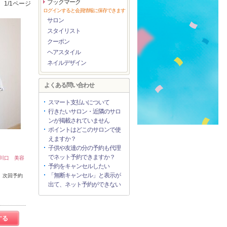
ブックマーク
1/1ページ
ログインすると会員情報に保存できます
サロン
スタイリスト
クーポン
ヘアスタイル
ネイルデザイン
よくある問い合わせ
スマート支払いについて
行きたいサロン・近隣のサロ
ンが掲載されていません
ポイントはどこのサロンで使
えますか？
子供や友達の分の予約も代理
でネット予約できますか？
ト【川口 美容
予約をキャンセルしたい
「無断キャンセル」と表示が
、次回予約
出て、ネット予約ができない
する