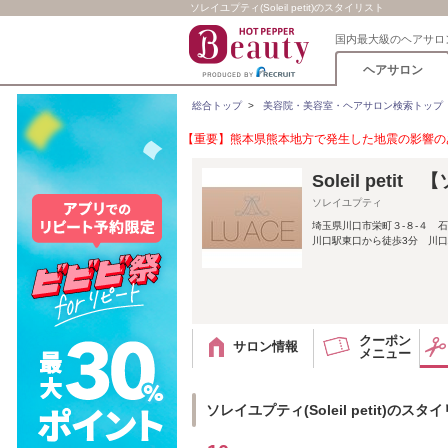
ソレイユプティ(Soleil petit)のスタイリスト
国内最大級のヘアサロ
ヘアサロン
総合トップ
>
美容院・美容室・ヘアサロン検索トップ
【重要】熊本県熊本地方で発生した地震の影響のあ
Soleil peti
ソレイユプティ
埼玉県川口市栄町３-８-４ 
川口駅東口から徒歩3分 川口駅
クーポン
サロン情報
メニュー
ソレイユプティ(Soleil petit)のスタ