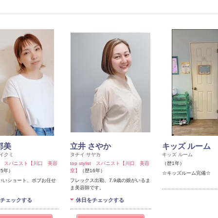
郁美
立井 さやか
キッズ ルーム
 イクミ
タチイ サヤカ
キッズ ルーム
ylist スパニスト【川口 美容
top stylist スパニスト【川口 美容
（歴1年）
15年）
室】
（歴16年）
☆キッズルーム完備☆
いいショート、ボブお任せ
フレックス出勤、7.9歳の娘がいるま
ま美容師です。
チェックする
休日をチェックする