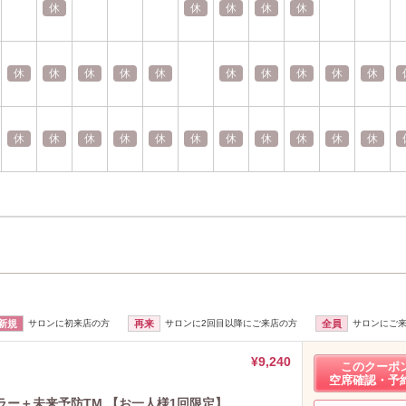
休
休
休
休
休
休
休
休
休
休
休
休
休
休
休
休
休
休
休
休
休
休
休
休
休
休
新規
サロンに初来店の方
再来
サロンに2回目以降にご来店の方
全員
サロンにご
¥9,240
このクーポ
空席確認・予
】カラー＋未来予防TM 【お一人様1回限定】