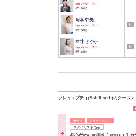
top stylist スパ…
(歴16年)
岡本 郁美
休
top stylist スパ…
(歴15年)
立井 さやか
休
top stylist スパ…
(歴16年)
ソレイユプティ(Soleil petit)のクーポン
カラー
トリートメント
スタイリスト指定
全
初心者stylist担当【30%OFF