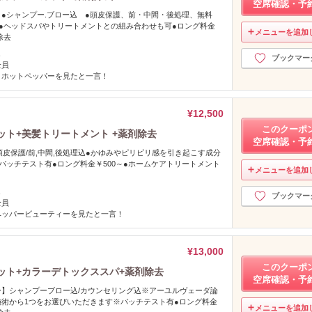
空席確認・予
】●シャンプー.ブロー込 ●頭皮保護、前・中間・後処理、無料
●ヘッドスパやトリートメントとの組み合わせも可●ロング料金
メニューを追加
除去
し
ブックマー
全員
＆ホットペッパーを見たと一言！
¥12,500
このクーポ
ット+美髪トリートメント +薬剤除去
空席確認・予
/頭皮保護/前,中間,後処理込●かゆみやピリピリ感を引き起こす成分
パッチテスト有●ロング料金￥500～●ホームケアトリートメント
メニューを追加
し
ブックマー
全員
ペッパービューティーを見たと一言！
¥13,000
このクーポ
ット+カラーデトックススパ+薬剤除去
空席確認・予
】シャンプーブロー込/カウンセリング込※アーユルヴェーダ論
術から1つをお選びいただきます※パッチテスト有●ロング料金
メニューを追加