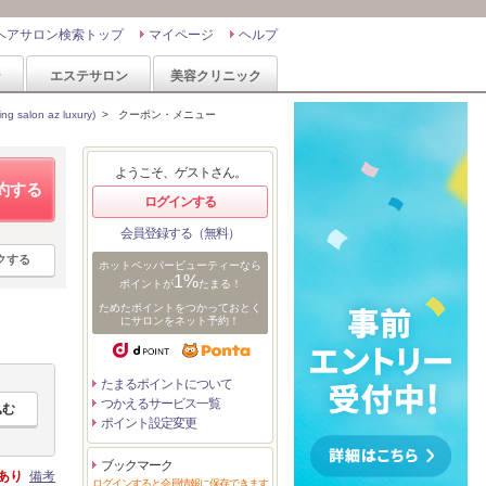
ヘアサロン検索トップ
マイページ
ヘルプ
ン
エステサロン
美容クリニック
lon az luxury)
>
クーポン・メニュー
ようこそ、ゲストさん。
約する
ログインする
会員登録する（無料）
クする
ホットペッパービューティーなら
1%
ポイントが
たまる！
ためたポイントをつかっておとく
にサロンをネット予約！
たまるポイントについて
つかえるサービス一覧
ポイント設定変更
ブックマーク
あり
備考
ログインすると会員情報に保存できます