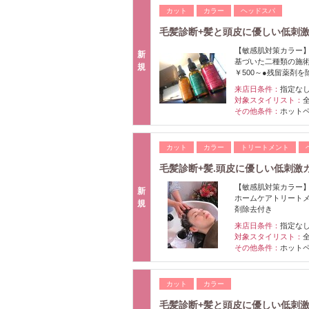
カット
カラー
ヘッドスパ
毛髪診断+髪と頭皮に優しい低刺激
【敏感肌対策カラー】
新
基づいた二種類の施術
規
￥500～●残留薬剤を
来店日条件：
指定な
対象スタイリスト：
その他条件：
ホット
カット
カラー
トリートメント
毛髪診断+髪.頭皮に優しい低刺激
【敏感肌対策カラー】
新
ホームケアトリートメ
規
剤除去付き
来店日条件：
指定な
対象スタイリスト：
その他条件：
ホット
カット
カラー
毛髪診断+髪と頭皮に優しい低刺