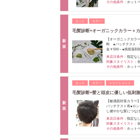
その他条件：
ホット
カット
カラー
毛髪診断+オーガニックカラー＋カ
【オーガニックカラー
新
料 ●パッチテスト 
規
金￥500～●残留薬剤
来店日条件：
指定な
対象スタイリスト：
その他条件：
ホット
カット
カラー
トリートメント
毛髪診断+髪と頭皮に優しい低刺激
【敏感肌対策カラー】
新
パッチテスト有●ロン
規
し健やかな髪につな
来店日条件：
指定な
対象スタイリスト：
その他条件：
ホット