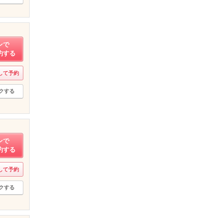
ンで
約する
して予約
クする
ンで
約する
して予約
クする