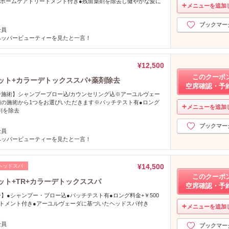
～●ホームケアトリートメント付き●残留薬剤を除去し健やかな髪に
メニューを追加
し
ブックマー
全員
ペッパービューティーを見たと一言！
¥12,500
このクーポ
ット+カラーデトックススパ+薬剤除去
空席確認・予
施術】シャンプーブロー込/カウンセリング込※アーユルヴェー
の施術から1つをお選びいただきます※パッチテスト有●ロング
メニューを追加
剤を除去
し
ブックマー
全員
ペッパービューティーを見たと一言！
¥14,500
ヘッドスパ
このクーポ
ット+TR+カラーデトックススパ
空席確認・予
】●シャンプー・ブロー込●パッチテスト有●ロング料金+￥500
トメント付き●アーユルヴェーダに基づいたヘッドスパ付き
メニューを追加
し
全員
ブックマー