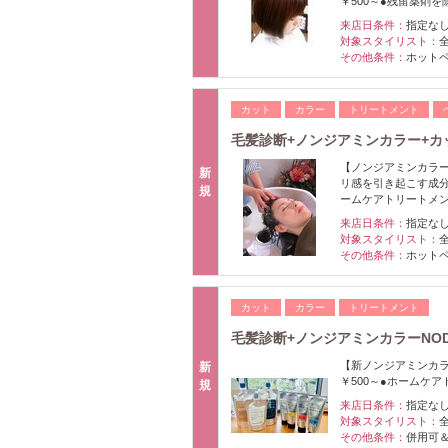
￥500～●残留薬剤を
来店日条件：
指定な
対象スタイリスト：
その他条件：
ホット
カット
カラー
トリートメント
毛髪診断+ノンジアミンカラー+カ
【ノンジアミンカラー
新
リ感を引き起こす成分
規
ームケアトリートメ
来店日条件：
指定な
対象スタイリスト：
その他条件：
ホット
カット
カラー
トリートメント
毛髪診断+ノンジアミンカラーNOD
【新ノンジアミンカラ
新
￥500～●ホームケ
規
来店日条件：
指定な
対象スタイリスト：
その他条件：
併用可