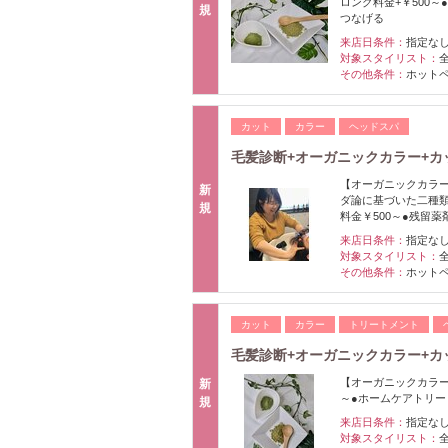
ロング料金+￥500
規
つなげる
来店日条件：
指定な
対象スタイリスト：
その他条件：
ホット
カット
カラー
ヘッドスパ
毛髪診断+オーガニックカラー+カ
【オーガニックカラー
新
ダ論に基づいた二種類
規
料金￥500～●残留薬
来店日条件：
指定な
対象スタイリスト：
その他条件：
ホット
カット
カラー
トリートメント
毛髪診断+オーガニックカラー+カ
【オーガニックカラー
新
～●ホームケアトリー
規
来店日条件：
指定な
対象スタイリスト：