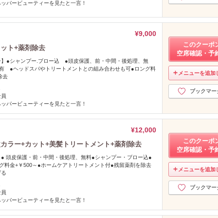
ペッパービューティーを見たと一言！
¥9,000
このクーポ
ット+薬剤除去
空席確認・予
】●シャンプー.ブロー込 ●頭皮保護、前・中間・後処理、無
有 ●ヘッドスパやトリートメントとの組み合わせも可●ロング料
メニューを追加
除去
し
ブックマー
全員
ペッパービューティーを見たと一言！
¥12,000
このクーポ
カラー+カット+美髪トリートメント+薬剤除去
空席確認・予
● 頭皮保護・前・中間・後処理、無料●シャンプー・ブロー込●
グ料金+￥500～●ホームケアトリートメント付●残留薬剤を除去
メニューを追加
げる
し
ブックマー
全員
ペッパービューティーを見たと一言！