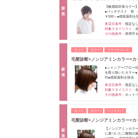
【敏感肌対策カラー
新
●パッチテスト 有 
規
￥500～●残留薬剤を
来店日条件：
指定な
対象スタイリスト：
その他条件：
併用可
カット
カラー
トリートメント
毛髪診断+ノンジアミンカラー+カ
●シャンプー/ブロー
新
を取り除いたカラー●
規
付●残留薬剤を除去
来店日条件：
指定な
対象スタイリスト：
その他条件：
ホット
カット
カラー
ヘッドスパ
毛髪診断+ノンジアミンカラー+カ
【ノンジアミンカラー
新
に基づいた二種類の施
規