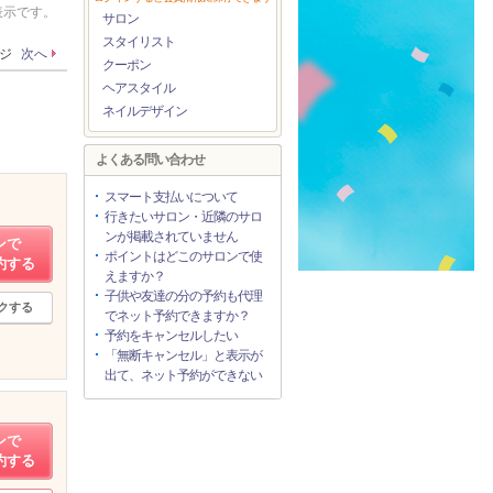
表示です。
サロン
スタイリスト
ージ
次へ
クーポン
ヘアスタイル
ネイルデザイン
よくある問い合わせ
スマート支払いについて
行きたいサロン・近隣のサロ
ンが掲載されていません
ンで
ポイントはどこのサロンで使
約する
えますか？
子供や友達の分の予約も代理
クする
でネット予約できますか？
予約をキャンセルしたい
「無断キャンセル」と表示が
出て、ネット予約ができない
ンで
約する