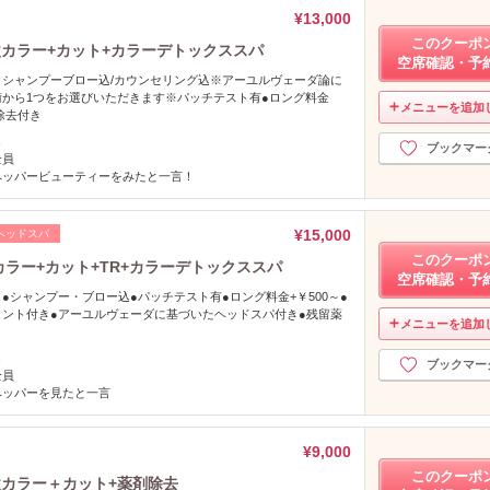
¥13,000
このクーポ
カラー+カット+カラーデトックススパ
空席確認・予
シャンプーブロー込/カウンセリング込※アーユルヴェーダ論に
から1つをお選びいただきます※パッチテスト有●ロング料金
メニューを追加
除去付き
し
ブックマー
全員
ペッパービューティーをみたと一言！
¥15,000
ヘッドスパ
このクーポ
カラー+カット+TR+カラーデトックススパ
空席確認・予
●シャンプー・ブロー込●パッチテスト有●ロング料金+￥500～●
ント付き●アーユルヴェーダに基づいたヘッドスパ付き●残留薬
メニューを追加
し
ブックマー
全員
ペッパーを見たと一言
¥9,000
このクーポ
激カラー＋カット+薬剤除去