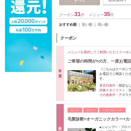
すべて
31
35
クーポン
件
メニュー
件
おすすめ順
｜
安い順
｜
高い順
クーポン
メニューを選択してご利用いただくクーポ
ご希望の時間が×の方、一度お電
《こちらはクーポン
全
お電話でご相談くだ
員
す。
来店日条件：
指定な
対象スタイリスト：
その他条件：
アズラグジ
カット
カラー
トリートメント
毛髪診断+オーガニックカラー+カッ
●シャンプー・ブロー
新