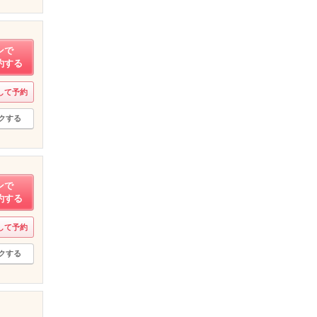
ンで
約する
して予約
クする
ンで
約する
して予約
クする