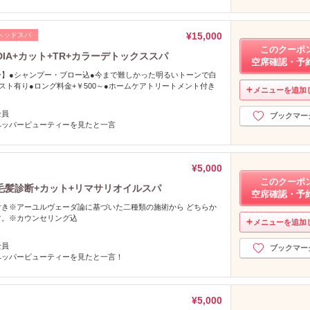
¥15,000
ヘッドスパ
このクーポ
IA+カット+TR+カラーデトックススパ
空席確認・予
】●シャンプー・ブロー込●今まで難しかった明るいトーンで白
スト有り●ロング料金+￥500～●ホームケアトリートメント付き
メニューを追加
し
全員
ブックマー
ペッパービューティーを見たと一言
¥5,000
このクーポ
毛髪診断+カット+リマサリオイルスパ
空席確認・予
き※アーユルヴェーダ論に基づいた二種類の施術から どちらか
す。※カウンセリング込
メニューを追加
し
全員
ブックマー
ペッパービューティーを見たと一言！
¥5,000