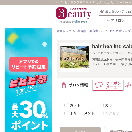
ヘアーヒーリングサロン アズ ラグジュアリー(hair healing 
国内最大級のヘアサロ
ヘアサロン
総合トップ
>
美容院・美容室・ヘアサロン検索トップ
hair healing
ヘアーヒーリングサロン ア
福岡県北九州市小倉南区長行東
モノレール徳力嵐山口駅より徒
クーポン
サロン情報
メニュー
カット
カラー
トリートメント
ヘアセット
初来店時クー