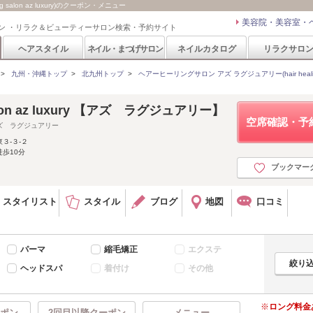
salon az luxury)のクーポン・メニュー
美容院・美容室・
ン ・リラク＆ビューティーサロン検索・予約サイト
ヘアスタイル
ネイル・まつげサロン
ネイルカタログ
リラクサロ
>
九州・沖縄トップ
>
北九州トップ
>
ヘアーヒーリングサロン アズ ラグジュアリー(hair healing sa
 salon az luxury 【アズ ラグジュアリー】
空席確認・予
ズ ラグジュアリー
３-３-２
歩10分
ブックマー
スタイリスト
スタイル
ブログ
地図
口コミ
パーマ
縮毛矯正
エクステ
ヘッドスパ
着付け
その他
ロング料金
ポン
2回目以降クーポン
メニュー