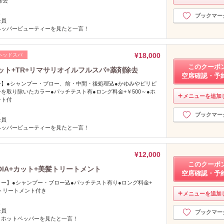
除去
し
ブックマー
全員
ペッパービューティーを見たと一言！
¥18,000
ヘッドスパ
このクーポ
ット+TR+リマサリオイルフルスパ+薬剤除去
空席確認・予
】●シャンプー・ブロー、前・中間・後処理込●かゆみやピリピ
を取り除いたカラー●パッチテスト有●ロング料金+￥500～●ホ
メニューを追加
ント付
し
ブックマー
全員
ペッパービューティーを見たと一言！
¥12,000
このクーポ
IA+カット+美髪トリートメント
空席確認・予
ー】●シャンプー・ブロー込●パッチテスト有り●ロング料金+
アトリートメント付き
メニューを追加
し
全員
ブックマー
＆ホットペッパーを見たと一言！