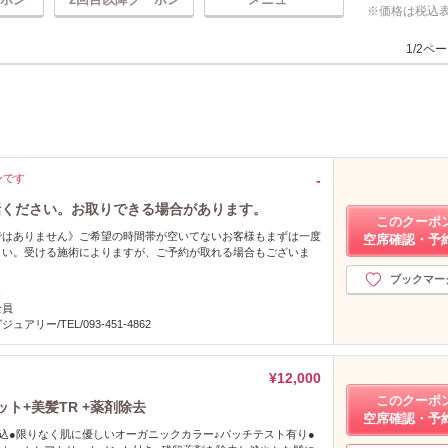
価格は税込
1/2ペ
ンです
-
話ください。お取りできる場合があります。
このクーポ
ではありません》ご希望の時間帯が空いてないお客様もまずは一度
空席確認・予
さい。受ける施術によりますが、ご予約が取れる場合もございま
ブックマー
し
全員
ュアリー/TEL/093-451-4862
¥12,000
このクーポ
ト+美髪TR +薬剤除去
空席確認・予
込●限りなく肌に優しいオーガニックカラー♪パッチテスト有り●