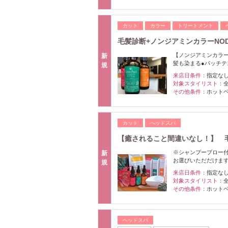
カット
カラー
トリートメント
毛髪診断+ノンジアミンカラーNOD
【ノンジアミンカラー
新
髪も染まる●パッチテ
規
来店日条件：
指定な
対象スタイリスト：
その他条件：
ホット
カット
ヘッドスパ
【癒されること間違いなし！】 
※シャンプーブロー付
新
お選びいただだけま
規
来店日条件：
指定な
対象スタイリスト：
その他条件：
ホット
ヘッドスパ