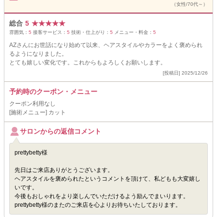
（女性/70代～）
総合
5
★
★
★
★
★
雰囲気：
5
接客サービス：
5
技術・仕上がり：
5
メニュー・料金：
5
AZさんにお世話になり始めて以来、ヘアスタイルやカラーをよく褒められ
るようになりました。
とても嬉しい変化です。これからもよろしくお願いします。
[投稿日] 2025/12/26
予約時のクーポン・メニュー
クーポン利用なし
[施術メニュー] カット
サロンからの返信コメント
prettybetty様
先日はご来店ありがとうございます。
ヘアスタイルを褒められたというコメントを頂けて、私どもも大変嬉し
いです。
今後もおしゃれをより楽しんでいただけるよう励んでまいります。
prettybetty様のまたのご来店を心よりお待ちいたしております。