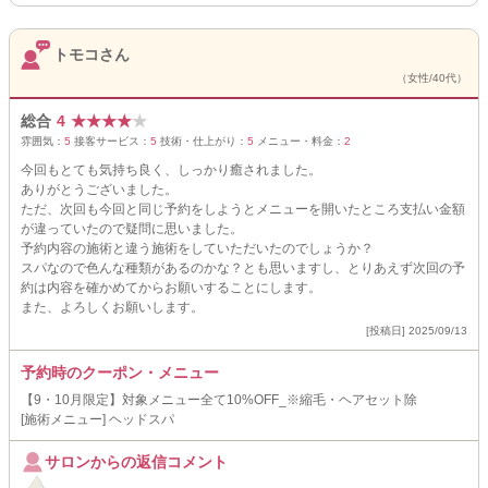
トモコさん
（女性/40代）
総合
4
★
★
★
★
★
雰囲気：
5
接客サービス：
5
技術・仕上がり：
5
メニュー・料金：
2
今回もとても気持ち良く、しっかり癒されました。
ありがとうございました。
ただ、次回も今回と同じ予約をしようとメニューを開いたところ支払い金額
が違っていたので疑問に思いました。
予約内容の施術と違う施術をしていただいたのでしょうか？
スパなので色んな種類があるのかな？とも思いますし、とりあえず次回の予
約は内容を確かめてからお願いすることにします。
また、よろしくお願いします。
[投稿日] 2025/09/13
予約時のクーポン・メニュー
【9・10月限定】対象メニュー全て10%OFF_※縮毛・ヘアセット除
[施術メニュー] ヘッドスパ
サロンからの返信コメント