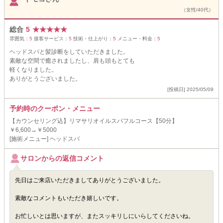
（女性/40代）
総合
5
★
★
★
★
★
雰囲気：
5
接客サービス：
5
技術・仕上がり：
5
メニュー・料金：
5
ヘッドスパと髪診断をしていただきました。
素敵な空間で癒されましたし、肩も頭もとても
軽くなりました。
ありがとうございました。
[投稿日] 2025/05/09
予約時のクーポン・メニュー
【カウンセリング込】リマサリオイルスパフルコース【50分】
￥6,600→￥5000
[施術メニュー] ヘッドスパ
サロンからの返信コメント
先日はご来店いただきましてありがとうございました。
素敵なコメントもいただき嬉しいです。
お忙しいとは思いますが、またスッキリしにいらしてくださいね。