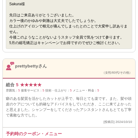
Sakura様
先日はご来店ありがとうございました。
カラー後のかゆみや刺激は大丈夫でしたでしょうか。
仕上げのアイロンで根元が痛んでしまったとのことで大変申し訳ありま
せん。
今後このようなことがないようスタッフ全員で気をつけて参ります。
5月の縮毛矯正はキャンペーンでお得ですのでぜひご検討ください。
prettybettyさん
（女性/60代/その他）
総合
5
★
★
★
★
★
雰囲気：
5
接客サービス：
5
技術・仕上がり：
5
メニュー・料金：
5
癖のある髪質を活かしたカットが上手で、毎日とても楽です。また、髪や頭
皮のケアについても的確なアドバイスをしていただき、ここに来てよかった
と思えました。シャンプーをしてくださったアシスタントさんもとても丁寧
で素敵な方でした。
[投稿日] 2024/10/10
予約時のクーポン・メニュー