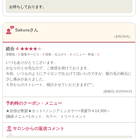
お待ちしております。
Sakuraさん
（女性/50代）
総合
4
★
★
★
★
★
雰囲気：
5
接客サービス：
5
技術・仕上がり：
4
メニュー・料金：
3
いつもありがとうございます。
かなりのくせ毛なので、ご迷惑を掛けております。
今回、いつものようにアイロンで仕上げて頂いたのですが、髪の毛の根元に
少し痛みがありました。
５月からのストレート、検討させていただきます(^^;;
[投稿日] 2025/03/15
予約時のクーポン・メニュー
★目指せ艶髪★カット+ノンジアミンカラー+美髪Tr￥14,300～
[施術メニュー] カット、カラー、トリートメント
サロンからの返信コメント