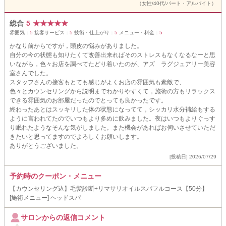
（女性/40代/パート・アルバイト）
総合
5
★
★
★
★
★
雰囲気：
5
接客サービス：
5
技術・仕上がり：
5
メニュー・料金：
5
かなり前からですが，頭皮の悩みがありました。
自分の今の状態も知りたくて改善出来ればそのストレスもなくなるなーと思
いながら，色々お店を調べてたどり着いたのが、アズ ラグジュアリー美容
室さんでした。
スタッフさんの接客もとても感じがよくお店の雰囲気も素敵で、
色々とカウンセリングから説明までわかりやすくて，施術の方もリラックス
できる雰囲気のお部屋だったのでとっても良かったです。
終わったあとはスッキリした体の状態になってて，シッカリ水分補給もする
ように言われてたのでいつもより多めに飲みました。夜はいつもよりぐっす
り眠れたようなそんな気がしました。また機会があればお伺いさせていただ
きたいと思ってますのでよろしくお願いします。
ありがとうございました。
[投稿日] 2026/07/29
予約時のクーポン・メニュー
【カウンセリング込】毛髪診断+リマサリオイルスパフルコース【50分】
[施術メニュー] ヘッドスパ
サロンからの返信コメント