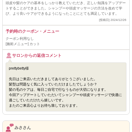
頭皮や髪のケアの基本をしっかり教えていただき、正しい知識をアップデー
トすることができました。シャンプーや頭皮マッサージの方法を改めて学
び、より良いケアができるようになったことにとても満足しています。
[投稿日] 2024/12/26
予約時のクーポン・メニュー
クーポン利用なし
[施術メニュー] カット
サロンからの返信コメント
prettybetty様
先日はご来店いただきましてありがとうございました。
髪型は問題なく気に入っていただけましたでしょうか？
髪の毛のケアは、毎日ご自宅で行なうものが大切になります。
今回アップデートしていただいてシャンプーや頭皮マッサージで快適に
過ごしていただけたら嬉しいです。
またのご来店心よりお待ち致しております。
みささん