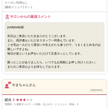
クーポン利用なし
[施術メニュー] カット
サロンからの返信コメント
prettybetty様
先日はご来店いただきありがとうございます。
また、高評価もいただきスタッフ一同喜んでいます。
くせ毛は一人ひとり度合いや生えかたも違うので、うまくまとめるのは
難しいですよね。
毎日が楽というお声をいただけて正直ホッとしています。
困ったことがありましたら、いつでもお気軽にお申し付けください。
またのご来店心よりお待ちしております。
やまちゃんさん
（女性/50代）
総合
3
★
★
★
★
★
雰囲気：
5
接客サービス：
4
技術・仕上がり：
2
メニュー・料金：
3