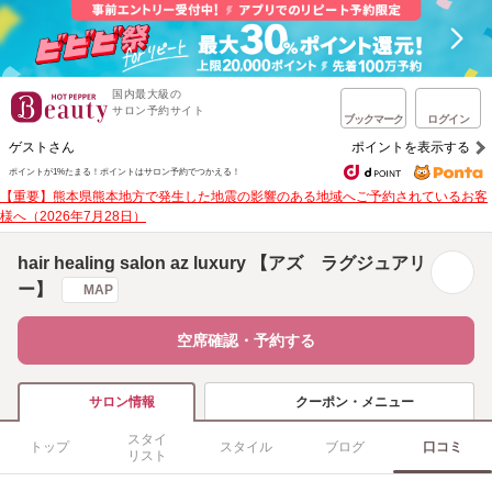
国内最大級の
サロン予約サイト
ブックマーク
ログイン
ゲストさん
ポイントを表示する
ポイントが1%たまる！
ポイントはサロン予約でつかえる！
【重要】熊本県熊本地方で発生した地震の影響のある地域へご予約されているお客
様へ（2026年7月28日）
hair healing salon az luxury 【アズ ラグジュアリ
ー】
MAP
空席確認・予約する
クーポン・メニュー
サロン情報
スタイ
トップ
スタイル
ブログ
口コミ
リスト