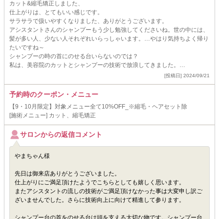
カット&縮毛矯正しました、
仕上がりは、とてもいい感じです。
サラサラで扱いやすくなりました、ありがとうございます。
アシスタントさんのシャンプーもう少し勉強してくださいね。世の中には、
髪が多い人、少ない人それぞれいらっしゃいます。…やはり気持ちよく帰り
たいですね～
シャンプーの時の首にのせる台いらないのでは？
私は、美容院のカットとシャンプーの技術で放浪してきました。…
[投稿日] 2024/09/21
予約時のクーポン・メニュー
【9・10月限定】対象メニュー全て10%OFF_※縮毛・ヘアセット除
[施術メニュー] カット、縮毛矯正
サロンからの返信コメント
やまちゃん様
先日は御来店ありがとうございました。
仕上がりにご満足頂けたようでこちらとしても嬉しく思います。
またアシスタントの流しの技術がご満足頂けなかった事は大変申し訳ご
ざいませんでした。さらに技術向上に向けて精進して参ります。
シャンプー台の首をのせる台は頭を支える大切な物です。シャンプー台