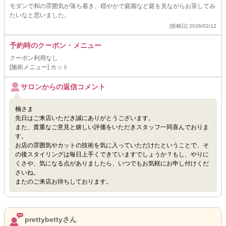
モダンで和の雰囲気が落ち着き、穏やかで庭園など庭を見ながらお茶してみ
たいなと思いました。
[投稿日] 2026/02/12
予約時のクーポン・メニュー
クーポン利用なし
[施術メニュー] カット
サロンからの返信コメント
楠さま
先日はご来店いただき誠にありがとうございます。
また、貴重なご意見と嬉しい評価をいただきスタッフ一同喜んでおりま
す。
お店の雰囲気やカットの技術を気に入っていただけたということで、そ
の後スタイリングは毎日上手くできていますでしょうか？もし、やりに
くさや、気になる点がありましたら、いつでもお気軽にお申し付けくだ
さいね。
またのご来店お待ちしております。
prettybettyさん