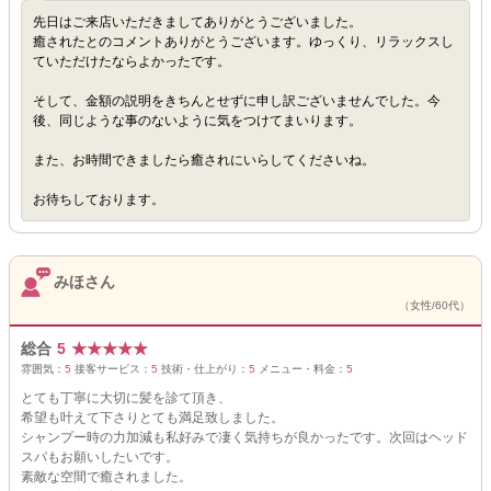
先日はご来店いただきましてありがとうございました。
癒されたとのコメントありがとうございます。ゆっくり、リラックスし
ていただけたならよかったです。
そして、金額の説明をきちんとせずに申し訳ございませんでした。今
後、同じような事のないように気をつけてまいります。
また、お時間できましたら癒されにいらしてくださいね。
お待ちしております。
みほさん
（女性/60代）
総合
5
★
★
★
★
★
雰囲気：
5
接客サービス：
5
技術・仕上がり：
5
メニュー・料金：
5
とても丁寧に大切に髪を診て頂き、
希望も叶えて下さりとても満足致しました。
シャンプー時の力加減も私好みで凄く気持ちが良かったです。次回はヘッド
スパもお願いしたいです。
素敵な空間で癒されました。