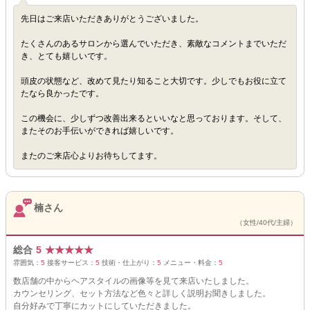
先日はご来店いただきありがとうございました。
たくさんのあるサロンから選んでいただき、素敵なコメントまでいただ
き、とても嬉しいです。
頭皮の状態など、改めて見たり知ること大切です。少しでもお役に立て
たなら良かったです。
この機会に、少しずつ改善出来るといいなと思っております。そして、
またそのお手伝いができれば嬉しいです。
またのご来店心よりお待ちしてます。
楠さん
（女性/40代/主婦）
総合
5
★
★
★
★
★
雰囲気：
5
接客サービス：
5
技術・仕上がり：
5
メニュー・料金：
5
数店舗の中からヘアスタイルの画像等を見て来店いたしました。
カウンセリング、セット方法など色々と詳しく説明お聞きしました。
自分好みで丁寧にカットにしていただきました。