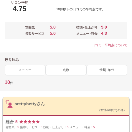
サロン平均
4.75
10件以下の口コミの平均点です。
5.0
5.0
雰囲気
技術･仕上がり
5.0
4.3
接客サービス
メニュー･料金
口コミ・平均点について
絞り込み
メニュー
点数
性別･年代
10
件
サロンPick Up
prettybettyさん
（女性/60代/その他）
総合
5
★
★
★
★
★
雰囲気：
5
接客サービス：
5
技術・仕上がり：
5
メニュー・料金：
5