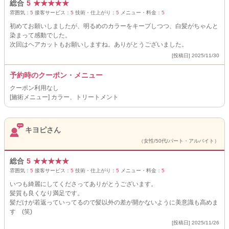
総合
5
★
★
★
★
★
雰囲気：
5
接客サービス：
5
技術・仕上がり：
5
メニュー・料金：
5
初めてお願いしましたが、明るめのカラーをキープしつつ、白髪がちゃんと
染まって感動でした。
次回はヘアカットもお願いしますね。ありがとうございました。
[投稿日] 2025/11/30
予約時のクーポン・メニュー
クーポン利用なし
[施術メニュー] カラー、トリートメント
キヨピさん
（女性/50代/パート・アルバイト）
総合
5
★
★
★
★
★
雰囲気：
5
接客サービス：
5
技術・仕上がり：
5
メニュー・料金：
5
いつも綺麗にしてくださってありがとうございます。
髪質も良くなり満足です。
髪だけが若返っていってるので髪以外の差が開かないように美意識も高めま
す (笑)
[投稿日] 2025/11/26