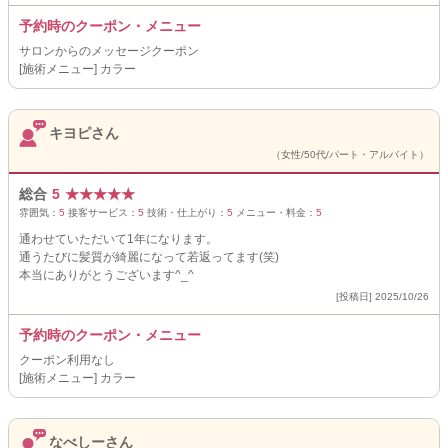
予約時のクーポン・メニュー
サロンからのメッセージクーポン
[施術メニュー] カラー
キヨピさん
（女性/50代/パート・アルバイト）
総合
5
★
★
★
★
★
雰囲気：
5
接客サービス：
5
技術・仕上がり：
5
メニュー・料金：
5
通わせていただいて1年になります。
通うたびに髪質が綺麗になって若返ってます(笑)
本当にありがとうございます^_^
[投稿日] 2025/10/26
予約時のクーポン・メニュー
クーポン利用なし
[施術メニュー] カラー
なべしーさん