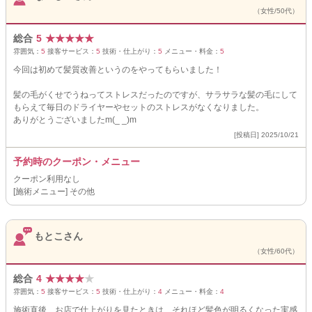
（女性/50代）
総合
5
★
★
★
★
★
雰囲気：
5
接客サービス：
5
技術・仕上がり：
5
メニュー・料金：
5
今回は初めて髪質改善というのをやってもらいました！
髪の毛がくせでうねってストレスだったのですが、サラサラな髪の毛にして
もらえて毎日のドライヤーやセットのストレスがなくなりました。
ありがとうございましたm(_ _)m
[投稿日] 2025/10/21
予約時のクーポン・メニュー
クーポン利用なし
[施術メニュー] その他
もとこさん
（女性/60代）
総合
4
★
★
★
★
★
雰囲気：
5
接客サービス：
5
技術・仕上がり：
4
メニュー・料金：
4
施術直後、お店で仕上がりを見たときは、それほど髪色が明るくなった実感