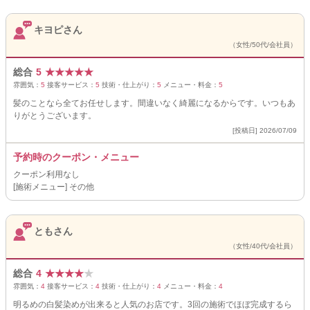
キヨピさん
（女性/50代/会社員）
総合
5
★
★
★
★
★
雰囲気：
5
接客サービス：
5
技術・仕上がり：
5
メニュー・料金：
5
髪のことなら全てお任せします。間違いなく綺麗になるからです。いつもあ
りがとうございます。
[投稿日] 2026/07/09
予約時のクーポン・メニュー
クーポン利用なし
[施術メニュー] その他
ともさん
（女性/40代/会社員）
総合
4
★
★
★
★
★
雰囲気：
4
接客サービス：
4
技術・仕上がり：
4
メニュー・料金：
4
明るめの白髪染めが出来ると人気のお店です。3回の施術でほぼ完成するら