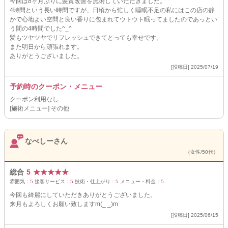
今回は8ヶ月ぶりに髪質改善を施術していただきました。
4時間という長い時間ですが、日頃から忙しく睡眠不足の私にはこの店の静
かで心地よい空間と良い香りに包まれてウトウト眠ってましたのであっとい
う間の4時間でした^_^
髪もツヤツヤでリフレッシュできてとっても幸せです。
また明日から頑張れます。
ありがとうございました。
[投稿日] 2025/07/19
予約時のクーポン・メニュー
クーポン利用なし
[施術メニュー] その他
なべしーさん
（女性/50代）
総合
5
★
★
★
★
★
雰囲気：
5
接客サービス：
5
技術・仕上がり：
5
メニュー・料金：
5
今回も綺麗にしていただきありがとうございました。
来月もよろしくお願い致しますm(_ _)m
[投稿日] 2025/06/15