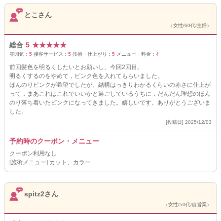
とこさん
（女性/60代/主婦）
総合
5
★
★
★
★
★
雰囲気：
5
接客サービス：
5
技術・仕上がり：
5
メニュー・料金：
4
前回髪色を明るくしたいとお願いし、今回2回目。
明るくするのをやめて，ピンク色を入れてもらいました。
ほんのりピンクが希望でしたが、結構はっきりわかるくらいの赤さに仕上が
って，まあこれはこれでいいかと過ごしているうちに，だんだん理想のほん
のり落ち着いたピンクになってきました。嬉しいです。ありがとうございま
した。
[投稿日] 2025/12/03
予約時のクーポン・メニュー
クーポン利用なし
[施術メニュー] カット、カラー
spitz2さん
（女性/50代/自営業）