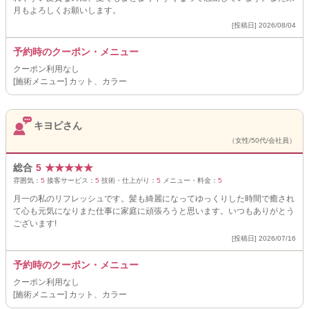
月もよろしくお願いします。
[投稿日] 2026/08/04
予約時のクーポン・メニュー
クーポン利用なし
[施術メニュー] カット、カラー
キヨピさん
（女性/50代/会社員）
総合
5
★
★
★
★
★
雰囲気：
5
接客サービス：
5
技術・仕上がり：
5
メニュー・料金：
5
月一の私のリフレッシュです。髪も綺麗になってゆっくりした時間で癒され
て心も元気になりまた仕事に家庭に頑張ろうと思います。いつもありがとう
ございます!
[投稿日] 2026/07/16
予約時のクーポン・メニュー
クーポン利用なし
[施術メニュー] カット、カラー