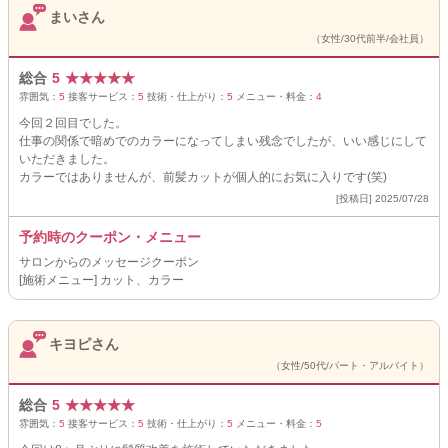
まいさん
（女性/30代前半/会社員）
総合
5
★
★
★
★
★
雰囲気：
5
接客サービス：
5
技術・仕上がり：
5
メニュー・料金：
4
今回２回目でした。
仕事の関係で暗めでのカラーになってしまい残念でしたが、いい感じにして
いただきました。
カラーではありませんが、前髪カットが個人的にお気に入りです(笑)
[投稿日] 2025/07/28
予約時のクーポン・メニュー
サロンからのメッセージクーポン
[施術メニュー] カット、カラー
キヨピさん
（女性/50代/パート・アルバイト）
総合
5
★
★
★
★
★
雰囲気：
5
接客サービス：
5
技術・仕上がり：
5
メニュー・料金：
5