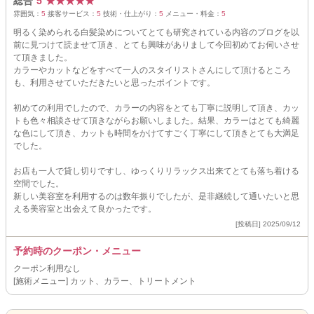
総合
5
★
★
★
★
★
雰囲気：
5
接客サービス：
5
技術・仕上がり：
5
メニュー・料金：
5
明るく染められる白髪染めについてとても研究されている内容のブログを以
前に見つけて読ませて頂き、とても興味がありまして今回初めてお伺いさせ
て頂きました。
カラーやカットなどをすべて一人のスタイリストさんにして頂けるところ
も、利用させていただきたいと思ったポイントです。
初めての利用でしたので、カラーの内容をとても丁寧に説明して頂き、カッ
トも色々相談させて頂きながらお願いしました。結果、カラーはとても綺麗
な色にして頂き、カットも時間をかけてすごく丁寧にして頂きとても大満足
でした。
お店も一人で貸し切りですし、ゆっくりリラックス出来てとても落ち着ける
空間でした。
新しい美容室を利用するのは数年振りでしたが、是非継続して通いたいと思
える美容室と出会えて良かったです。
[投稿日] 2025/09/12
予約時のクーポン・メニュー
クーポン利用なし
[施術メニュー] カット、カラー、トリートメント