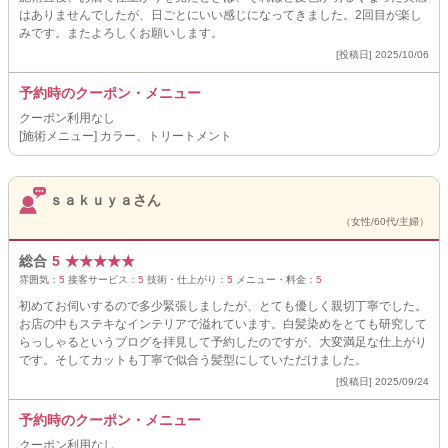
はありませんでしたが、日ごとにいい感じになってきました。2回目が楽し
みです。またよろしくお願いします。
[投稿日] 2025/10/06
予約時のクーポン・メニュー
クーポン利用なし
[施術メニュー] カラー、トリートメント
ｓａｋｕｙａさん
（女性/60代/主婦）
総合
5
★
★
★
★
★
雰囲気：
5
接客サービス：
5
技術・仕上がり：
5
メニュー・料金：
5
初めてお伺いするので多少緊張しましたが、とても優しく親切丁寧でした。
お店の中もステキなインテリアで溢れています。白髪染めをとても研究して
らっしゃるというブログを拝見して予約したのですが、大変満足な仕上がり
です。そしてカットも丁寧で似合う髪型にしていただけました。
[投稿日] 2025/09/24
予約時のクーポン・メニュー
クーポン利用なし