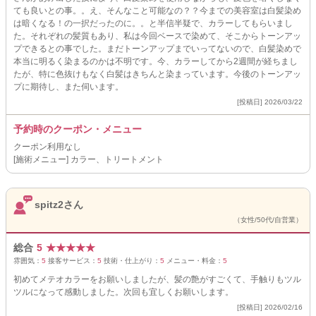
ても良いとの事。。え、そんなこと可能なの？？今までの美容室は白髪染め
は暗くなる！の一択だったのに。。と半信半疑で、カラーしてもらいまし
た。それぞれの髪質もあり、私は今回ベースで染めて、そこからトーンアッ
プできるとの事でした。まだトーンアップまでいってないので、白髪染めで
本当に明るく染まるのかは不明です。今、カラーしてから2週間が経ちまし
たが、特に色抜けもなく白髪はきちんと染まっています。今後のトーンアッ
プに期待し、また伺います。
[投稿日] 2026/03/22
予約時のクーポン・メニュー
クーポン利用なし
[施術メニュー] カラー、トリートメント
spitz2さん
（女性/50代/自営業）
総合
5
★
★
★
★
★
雰囲気：
5
接客サービス：
5
技術・仕上がり：
5
メニュー・料金：
5
初めてメテオカラーをお願いしましたが、髪の艶がすごくて、手触りもツル
ツルになって感動しました。次回も宜しくお願いします。
[投稿日] 2026/02/16