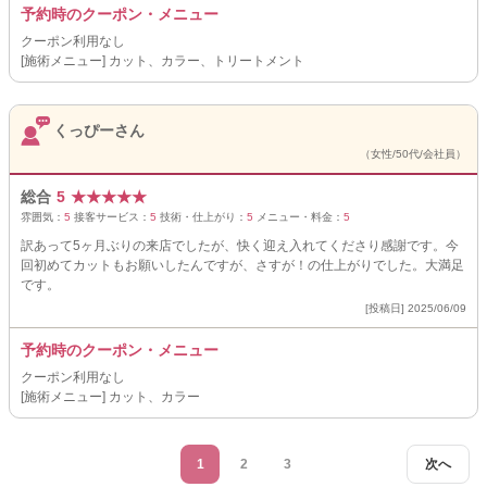
予約時のクーポン・メニュー
クーポン利用なし
[施術メニュー] カット、カラー、トリートメント
くっぴーさん
（女性/50代/会社員）
総合
5
★
★
★
★
★
雰囲気：
5
接客サービス：
5
技術・仕上がり：
5
メニュー・料金：
5
訳あって5ヶ月ぶりの来店でしたが、快く迎え入れてくださり感謝です。今
回初めてカットもお願いしたんですが、さすが！の仕上がりでした。大満足
です。
[投稿日] 2025/06/09
予約時のクーポン・メニュー
クーポン利用なし
[施術メニュー] カット、カラー
1
2
3
次へ