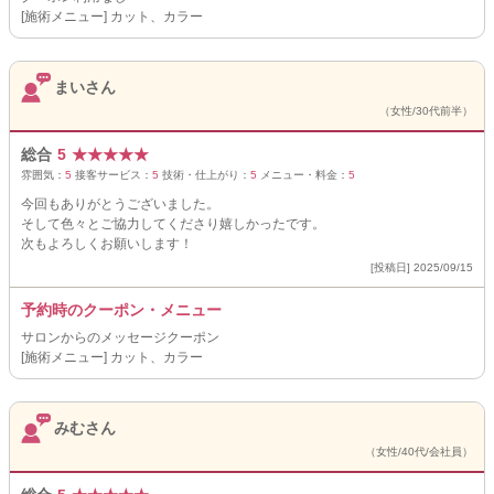
[施術メニュー] カット、カラー
まいさん
（女性/30代前半）
総合
5
★
★
★
★
★
雰囲気：
5
接客サービス：
5
技術・仕上がり：
5
メニュー・料金：
5
今回もありがとうございました。
そして色々とご協力してくださり嬉しかったです。
次もよろしくお願いします！
[投稿日] 2025/09/15
予約時のクーポン・メニュー
サロンからのメッセージクーポン
[施術メニュー] カット、カラー
みむさん
（女性/40代/会社員）