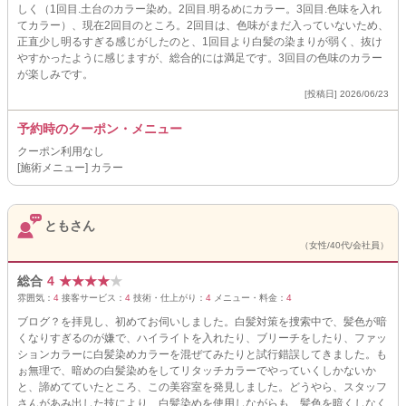
しく（1回目.土台のカラー染め。2回目.明るめにカラー。3回目.色味を入れ
てカラー）、現在2回目のところ。2回目は、色味がまだ入っていないため、
正直少し明るすぎる感じがしたのと、1回目より白髪の染まりが弱く、抜け
やすかったように感じますが、総合的には満足です。3回目の色味のカラー
が楽しみです。
[投稿日] 2026/06/23
予約時のクーポン・メニュー
クーポン利用なし
[施術メニュー] カラー
ともさん
（女性/40代/会社員）
総合
4
★
★
★
★
★
雰囲気：
4
接客サービス：
4
技術・仕上がり：
4
メニュー・料金：
4
ブログ？を拝見し、初めてお伺いしました。白髪対策を捜索中で、髪色が暗
くなりすぎるのが嫌で、ハイライトを入れたり、ブリーチをしたり、ファッ
ションカラーに白髪染めカラーを混ぜてみたりと試行錯誤してきました。も
ぉ無理で、暗めの白髪染めをしてリタッチカラーでやっていくしかないか
と、諦めてていたところ、この美容室を発見しました。どうやら、スタッフ
さんがあみ出した技により、白髪染めを使用しながらも、髪色を暗くしなく