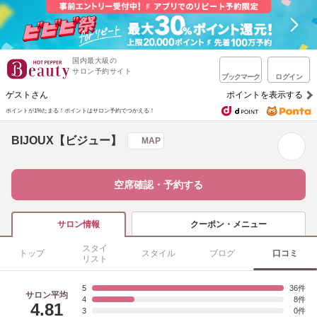
国内最大級の
サロン予約サイト
ブックマーク
ログイン
ゲストさん
ポイントを表示する
ポイントが1%たまる！
ポイントはサロン予約でつかえる！
BIJOUX【ビジュー】
MAP
空席確認・予約する
クーポン・メニュー
サロン情報
スタイ
トップ
スタイル
ブログ
口コミ
リスト
5
36
サロン平均
4
8
4.81
3
0