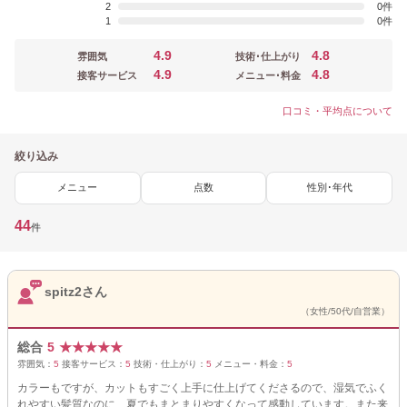
2
0
1
0
4.9
4.8
雰囲気
技術･仕上がり
4.9
4.8
接客サービス
メニュー･料金
口コミ・平均点について
絞り込み
メニュー
点数
性別･年代
44
件
spitz2さん
（女性/50代/自営業）
総合
5
★
★
★
★
★
雰囲気：
5
接客サービス：
5
技術・仕上がり：
5
メニュー・料金：
5
カラーもですが、カットもすごく上手に仕上げてくださるので、湿気でふく
れやすい髪質なのに、夏でもまとまりやすくなって感動しています。また来