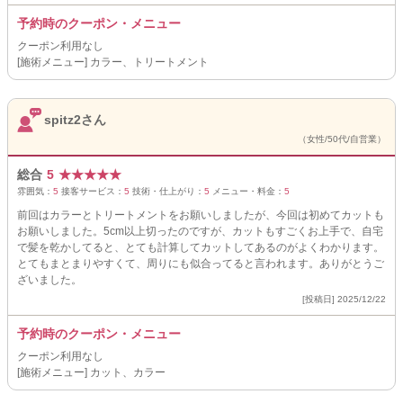
予約時のクーポン・メニュー
クーポン利用なし
[施術メニュー] カラー、トリートメント
spitz2さん
（女性/50代/自営業）
総合
5
★
★
★
★
★
雰囲気：
5
接客サービス：
5
技術・仕上がり：
5
メニュー・料金：
5
前回はカラーとトリートメントをお願いしましたが、今回は初めてカットも
お願いしました。5cm以上切ったのですが、カットもすごくお上手で、自宅
で髪を乾かしてると、とても計算してカットしてあるのがよくわかります。
とてもまとまりやすくて、周りにも似合ってると言われます。ありがとうご
ざいました。
[投稿日] 2025/12/22
予約時のクーポン・メニュー
クーポン利用なし
[施術メニュー] カット、カラー