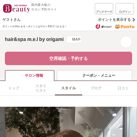
国内最大級の
サロン予約サイト
ブックマーク
ログイン
ゲストさん
ポイントを表示する
ポイントが1%たまる！
ポイントはサロン予約でつかえる！
hair&spa m.e.l by origami
MAP
空席確認・予約する
クーポン・メニュー
サロン情報
スタイ
トップ
スタイル
ブログ
口コミ
リスト