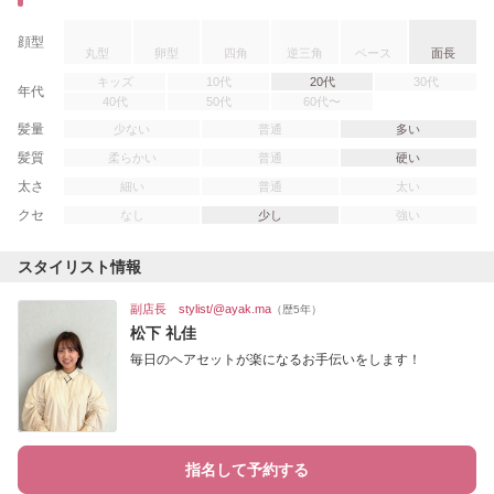
顔型
丸型
卵型
四角
逆三角
ベース
面長
キッズ
10代
20代
30代
年代
40代
50代
60代〜
髪量
少ない
普通
多い
髪質
柔らかい
普通
硬い
太さ
細い
普通
太い
クセ
なし
少し
強い
スタイリスト情報
副店長 stylist/@ayak.ma
（歴5年）
松下 礼佳
毎日のヘアセットが楽になるお手伝いをします！
指名して予約する