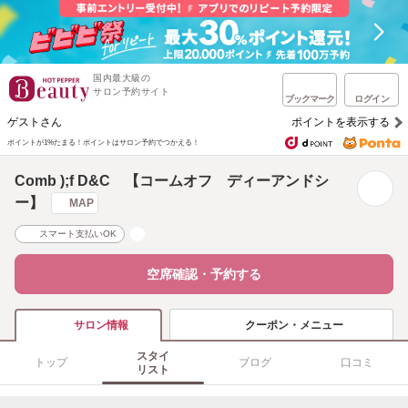
国内最大級の
サロン予約サイト
ブックマーク
ログイン
ゲストさん
ポイントを表示する
ポイントが1%たまる！
ポイントはサロン予約でつかえる！
Comb );f D&C 【コームオフ ディーアンドシ
ー】
MAP
スマート支払いOK
空席確認・予約する
クーポン・メニュー
サロン情報
スタイ
トップ
ブログ
口コミ
リスト