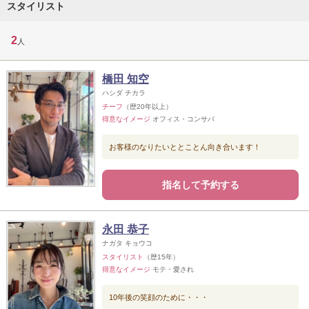
スタイリスト
2
人
橋田 知空
ハシダ チカラ
チーフ
（歴20年以上）
得意なイメージ
オフィス・コンサバ
お客様のなりたいととことん向き合います！
指名して予約する
永田 恭子
ナガタ キョウコ
スタイリスト
（歴15年）
得意なイメージ
モテ・愛され
10年後の笑顔のために・・・