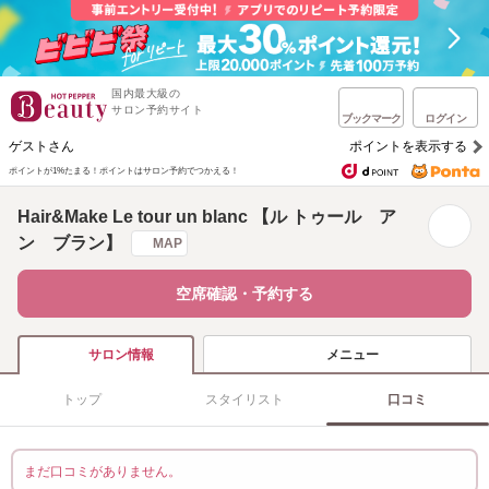
国内最大級の
サロン予約サイト
ブックマーク
ログイン
ゲストさん
ポイントを表示する
ポイントが1%たまる！
ポイントはサロン予約でつかえる！
Hair&Make Le tour un blanc 【ル トゥール ア
ン ブラン】
MAP
空席確認・予約する
メニュー
サロン情報
トップ
スタイリスト
口コミ
まだ口コミがありません。