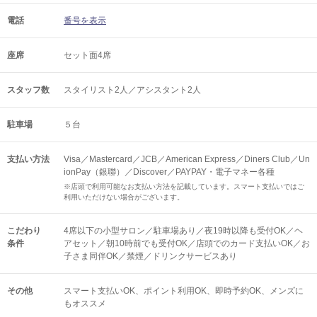
電話
番号を表示
座席
セット面4席
スタッフ数
スタイリスト2人／アシスタント2人
駐車場
５台
支払い方法
Visa／Mastercard／JCB／American Express／Diners Club／Un
ionPay（銀聯）／Discover／PAYPAY・電子マネー各種
※店頭で利用可能なお支払い方法を記載しています。スマート支払いではご
利用いただけない場合がございます。
こだわり
4席以下の小型サロン／駐車場あり／夜19時以降も受付OK／ヘ
条件
アセット／朝10時前でも受付OK／店頭でのカード支払いOK／お
子さま同伴OK／禁煙／ドリンクサービスあり
その他
スマート支払いOK
ポイント利用OK
即時予約OK
メンズに
もオススメ