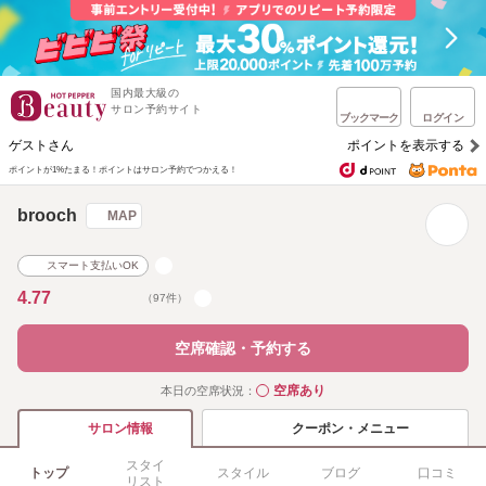
国内最大級の
サロン予約サイト
ブックマーク
ログイン
ゲストさん
ポイントを表示する
ポイントが1%たまる！
ポイントはサロン予約でつかえる！
brooch
MAP
スマート支払いOK
4.77
（97件）
空席確認・予約する
空席あり
本日の空席状況：
◯
クーポン・メニュー
サロン情報
スタイ
トップ
スタイル
ブログ
口コミ
リスト