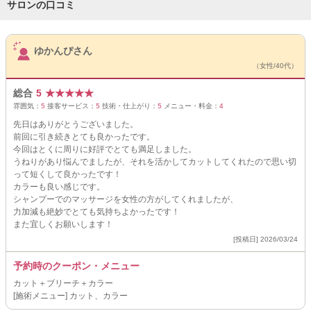
サロンの口コミ
サロンPick Up
ゆかんぴさん
（女性/40代）
総合
5
★
★
★
★
★
雰囲気：
5
接客サービス：
5
技術・仕上がり：
5
メニュー・料金：
4
先日はありがとうございました。
前回に引き続きとても良かったです。
今回はとくに周りに好評でとても満足しました。
うねりがあり悩んでましたが、それを活かしてカットしてくれたので思い切
って短くして良かったです！
カラーも良い感じです。
シャンプーでのマッサージを女性の方がしてくれましたが、
力加減も絶妙でとても気持ちよかったです！
また宜しくお願いします！
[投稿日] 2026/03/24
予約時のクーポン・メニュー
カット＋ブリーチ＋カラー
[施術メニュー] カット、カラー