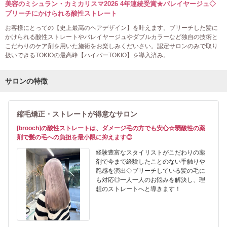
美容のミシュラン・カミカリスマ2026 4年連続受賞★バレイヤージュ◇
ブリーチにかけられる酸性ストレート
お客様にとっての【史上最高のヘアデザイン】を叶えます。ブリーチした髪に
かけられる酸性ストレートやバレイヤージュやダブルカラーなど独自の技術と
こだわりのケア剤を用いた施術をお楽しみくだいさい。認定サロンのみで取り
扱いできるTOKIOの最高峰【ハイパーTOKIO】を導入済み。
サロンの特徴
縮毛矯正・ストレートが得意なサロン
[brooch]の酸性ストレートは、ダメージ毛の方でも安心☆弱酸性の薬
剤で髪の毛への負担を最小限に抑えます◎
経験豊富なスタイリストがこだわりの薬
剤で今まで経験したことのない手触りや
艶感を演出◇ブリーチしている髪の毛に
も対応◎一人一人のお悩みを解決し、理
想のストレートへと導きます！