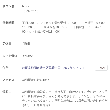
サロン名
brooch
（ブローチ）
営業時間
平日9:30～20:00(カット最終受付19：00） 土曜日・9：00～
19：30（カット最終受付18：30） 日曜祝日・9：00～19：
00（カット最終受付18：00）
定休日
月曜日
カット価格
￥4,800
住所
静岡県静岡市清水区草薙一里山26-7高木ビル1F
MAP
アクセス
草薙駅から徒歩15分
道案内
草薙駅から南幹線に出て清水方面に向かいます。少し行くと左手
に「自転車あさひ」さんが見えてきます。サロンは、その20ｍ
先くらいにあります。ご不明な場合は、お気軽に問い合わせくだ
さい。（駐車場完備）