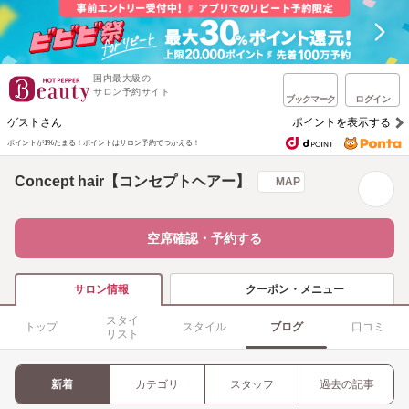
国内最大級の
サロン予約サイト
ブックマーク
ログイン
ゲストさん
ポイントを表示する
ポイントが1%たまる！
ポイントはサロン予約でつかえる！
Concept hair【コンセプトヘアー】
MAP
空席確認・予約する
クーポン・メニュー
サロン情報
スタイ
トップ
スタイル
ブログ
口コミ
リスト
新着
カテゴリ
スタッフ
過去の記事