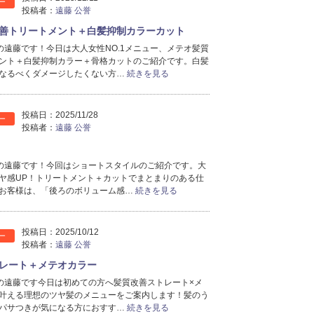
ー
投稿者：
遠藤 公誉
善トリートメント＋白髪抑制カラーカット
oの遠藤です！今日は大人女性NO.1メニュー、メテオ髪質
ント＋白髪抑制カラー＋骨格カットのご紹介です。白髪
なるべくダメージしたくない方…
続きを見る
投稿日：
2025/11/28
ー
投稿者：
遠藤 公誉
coの遠藤です！今回はショートスタイルのご紹介です。大
ヤ感UP！トリートメント＋カットでまとまりのある仕
お客様は、「後ろのボリューム感…
続きを見る
投稿日：
2025/10/12
ー
投稿者：
遠藤 公誉
レート＋メテオカラー
coの遠藤です今日は初めての方へ髪質改善ストレート×メ
叶える理想のツヤ髪のメニューをご案内します！髪のう
パサつきが気になる方におすす…
続きを見る