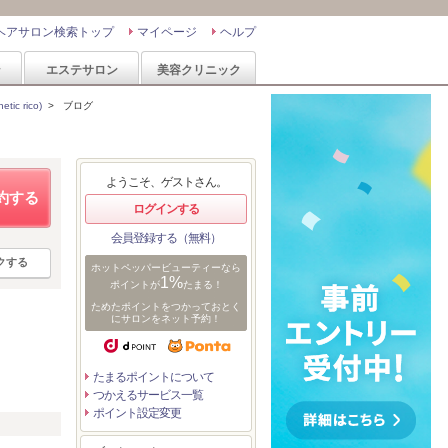
ヘアサロン検索トップ
マイページ
ヘルプ
ン
エステサロン
美容クリニック
c rico)
>
ブログ
ようこそ、ゲストさん。
約する
ログインする
会員登録する（無料）
クする
ホットペッパービューティーなら
1%
ポイントが
たまる！
ためたポイントをつかっておとく
にサロンをネット予約！
たまるポイントについて
つかえるサービス一覧
ポイント設定変更
リ