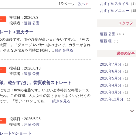
おすすめスタイル
1/2ページ
次へ
（1
おすすめメニュー
（1
投稿日：
2026/7/3
ー
投稿者：
遠藤 公誉
スタッフ
レート＋艶カラー
遠藤 公誉
（18）
icoの遠藤です。雨や湿度が高い日が多いですね。「朝の
遠藤 瞳
（1）
大変…」「ダメージやパサつきのせいで、カラーがきれ
」そんなお悩みを同時に解決し…
続きを見る
過去の記事
2026年7月分
（1）
投稿日：
2026/6/13
ー
2026年6月分
（1）
投稿者：
遠藤 公誉
2026年5月分
（1）
策、乾かすだけ。髪質改善ストレート
2026年4月分
（1）
にちは！ricoの遠藤です。いよいよ本格的な梅雨シーズ
2026年3月分
（1）
たね。この時期、大人女性の皆さまからよくいただくの
2025年12月分
（1）
です。 「朝アイロンしても、…
続きを見る
2025年11月分
（1）
2025年10月分
（1）
投稿日：
2026/5/26
2025年9月分
（1）
ー
投稿者：
遠藤 公誉
2025年8月分
（1）
レート×ショート
2025年7月分
（2）