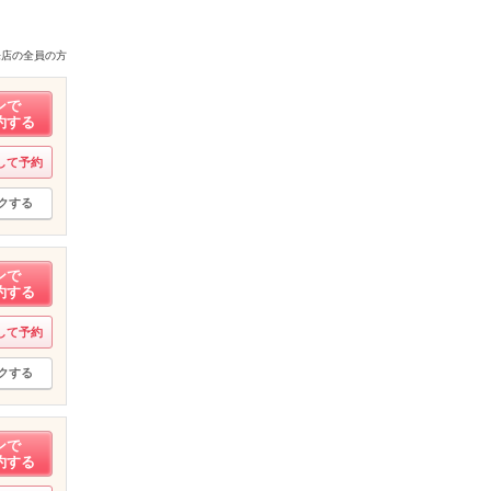
来店の全員の方
ンで
約する
して予約
クする
ンで
約する
して予約
クする
ンで
約する