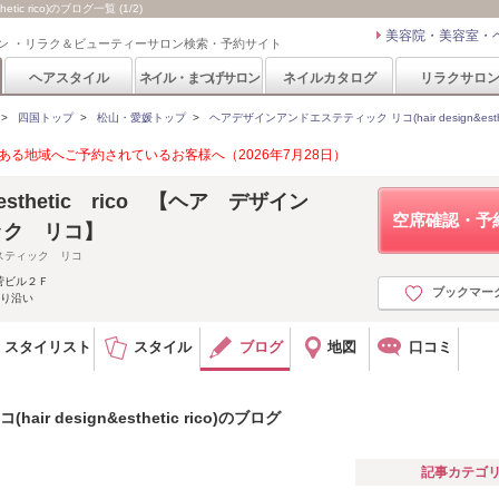
ic rico)のブログ一覧 (1/2)
美容院・美容室・
ン ・リラク＆ビューティーサロン検索・予約サイト
ヘアスタイル
ネイル・まつげサロン
ネイルカタログ
リラクサロ
>
四国トップ
>
松山・愛媛トップ
>
ヘアデザインアンドエステティック リコ(hair design&estheti
る地域へご予約されているお客様へ（2026年7月28日）
 & esthetic rico 【ヘア デザイン
空席確認・予
ック リコ】
スティック リコ
菅ビル２Ｆ
ブックマー
通り沿い
スタイリスト
スタイル
ブログ
地図
口コミ
 design&esthetic rico)のブログ
記事カテゴ