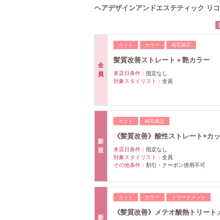
ヘアデザインアンドエステティック リコ(hair 
カット
カラー
縮毛矯正
髪質改善ストレート＋艶カラー
全
来店日条件：
指定なし
員
対象スタイリスト：
全員
カット
縮毛矯正
《髪質改善》酸性ストレート+カット
新
来店日条件：
指定なし
規
対象スタイリスト：
全員
その他条件：
割引・クーポン併用不可
カット
カラー
トリートメント
《髪質改善》メテオ酸熱トリートメ
新