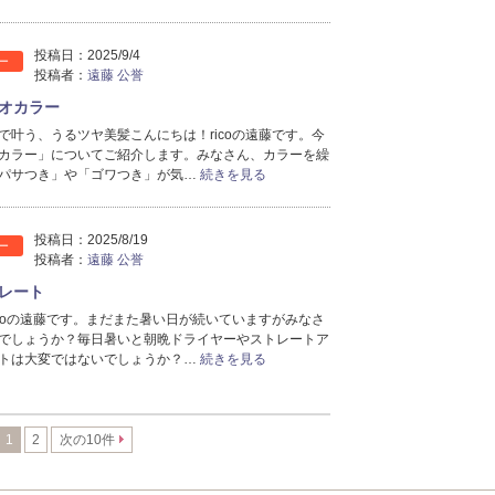
投稿日：
2025/9/4
ー
投稿者：
遠藤 公誉
オカラー
で叶う、うるツヤ美髪こんにちは！ricoの遠藤です。今
カラー」についてご紹介します。みなさん、カラーを繰
パサつき」や「ゴワつき」が気…
続きを見る
投稿日：
2025/8/19
ー
投稿者：
遠藤 公誉
レート
icoの遠藤です。まだまた暑い日が続いていますがみなさ
でしょうか？毎日暑いと朝晩ドライヤーやストレートア
トは大変ではないでしょうか？…
続きを見る
1
2
次の10件