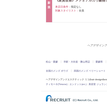
《髪質改善》メテオアルカリ酸熱ト
新
来店日条件：
指定なし
規
対象スタイリスト：
全員
ヘアデザインアンド
松山・愛媛
市駅・大街道・勝山周辺
愛媛県
全国のメンズ ボウズ
四国のメンズ ベリーショート
ヘアデザインアンドエステティック リコ(hair design&esth
ティモーネ(Timone)
|
エンドット(en.)
|
美容室 ジュランス