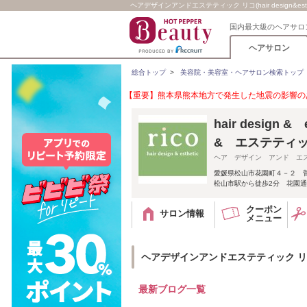
ヘアデザインアンドエステティック リコ(hair design&esthet
国内最大級のヘアサロ
ヘアサロン
総合トップ
>
美容院・美容室・ヘアサロン検索トップ
【重要】熊本県熊本地方で発生した地震の影響のあ
hair design
& エステティ
ヘア デザイン アンド エ
愛媛県松山市花園町４－２ 
松山市駅から徒歩2分 花園
クーポン
サロン情報
メニュー
ヘアデザインアンドエステティック リコ(hair
最新ブログ一覧