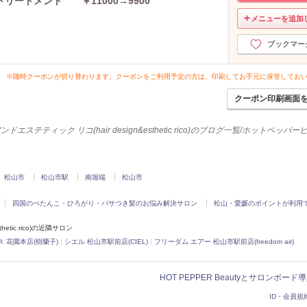
リートメント ￥11000→9900
メニューを追加
ブックマー
※随時クーポンが切り替わります。クーポンをご利用予定の方は、印刷してお手元に保管してお
クーポン印刷画面
エステティック リコ(hair design&esthetic rico)のブログ一覧/ホットペッパ
松山市
松山市駅
南堀端
松山市
四国のぺたんこ・ひろがり・パサつき髪のお悩み解決サロン
松山・愛媛のポイントが利用
etic rico)の近隣サロン
 花園本店(樹蘭子)
|
シエル 松山市駅前店(CIEL)
|
フリーダム エアー 松山市駅前店(freedom air)
HOT PEPPER Beautyとサロンボー
ID・会員規