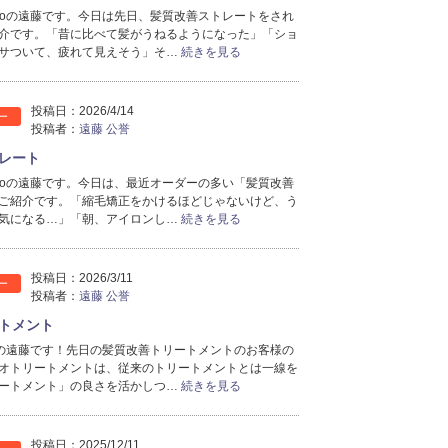
icoの遠藤です。今日は先日、髪質改善ストレートをされ
2025年6月分
（1）
介です。「昔に比べて髪がうねるようになった」「ショ
2025年5月分
（1）
サついて、疲れて見えそう」そ…
続きを見る
2025年4月分
（1）
2025年2月分
（2）
2025年1月分
（2）
投稿日：
2026/4/14
ー
投稿者：
遠藤 公誉
レート
icoの遠藤です。今日は、最近オーダーの多い「髪質改善
ご紹介です。「縮毛矯正をかけるほどじゃないけど、う
気になる…」「朝、アイロンし…
続きを見る
投稿日：
2026/3/11
ー
投稿者：
遠藤 公誉
トメント
coの遠藤です！先日の髪質改善トリートメントのお客様の
オトリートメントは、従来のトリートメントとは一線を
ートメント」の良さを活かしつ…
続きを見る
投稿日：
2025/12/11