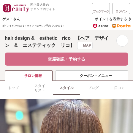
国内最大級の
サロン予約サイト
ブックマーク
ログイン
ゲストさん
ポイントを表示する
ポイントが1%たまる！
ポイントはサロン予約でつかえる！
hair design & esthetic rico 【ヘア デザイ
ン & エステティック リコ】
MAP
空席確認・予約する
クーポン・メニュー
サロン情報
スタイ
トップ
スタイル
ブログ
口コミ
リスト