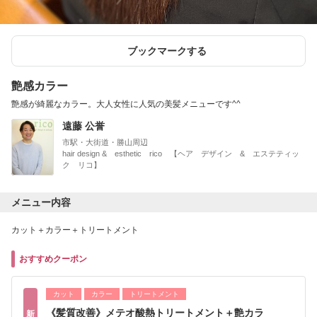
ブックマークする
艶感カラー
艶感が綺麗なカラー。大人女性に人気の美髪メニューです^^
遠藤 公誉
市駅・大街道・勝山周辺
hair design & esthetic rico 【ヘア デザイン & エステティッ
ク リコ】
メニュー内容
カット＋カラー＋トリートメント
おすすめクーポン
カット
カラー
トリートメント
《髪質改善》メテオ酸熱トリートメント＋艶カラ
新