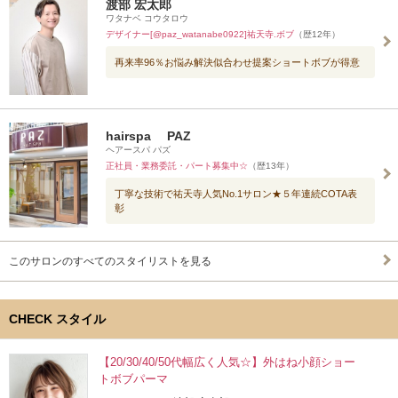
渡部 宏太郎
ワタナベ コウタロウ
デザイナー[@paz_watanabe0922]祐天寺.ボブ
（歴12年）
再来率96％お悩み解決似合わせ提案ショートボブが得意
hairspa PAZ
ヘアースパ パズ
正社員・業務委託・パート募集中☆
（歴13年）
丁寧な技術で祐天寺人気No.1サロン★５年連続COTA表
彰
このサロンのすべてのスタイリストを見る
CHECK スタイル
【20/30/40/50代幅広く人気☆】外はね小顔ショー
トボブパーマ