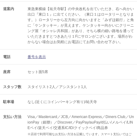
道案内
東急東横線【祐天寺駅】の中央改札を出ていただき、右へ向かい
出口『東口１』に出てください。（東口１はロータリーとなりま
す。）ロータリーから左方向に向かいますと「みずほ銀行」と角
に「ケンタッキー」が見えます。ケンタッキー向かいにクリーニ
ング屋「オシャレ共和国」があり、そちら横の細い路地を通って
いただきますとつきあたり１Fにサロンがございます。場所がわ
からない場合はお気軽にお電話にてお問い合わせ下さい。
電話
番号を表示
座席
セット面5席
スタッフ数
スタイリスト2人／アシスタント1人
駐車場
なし(近くにコインパーキング有り)/祐天寺
支払い方法
Visa／Mastercard／JCB／American Express／Diners Club／Un
ionPay（銀聯）／Discover／PayPay/auPay/d払い/メルペイ/LIN
Eペイ/楽天ペイ/交通系IC/ID/クイックペイ/商品券
※店頭で利用可能なお支払い方法を記載しています。スマート支払いではご