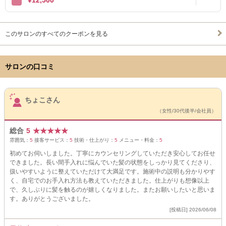
¥12,500
このサロンのすべてのクーポンを見る
サロンの口コミ
サロンPick Up
ちょこさん
（女性/30代後半/会社員）
総合
5
★
★
★
★
★
雰囲気：
5
接客サービス：
5
技術・仕上がり：
5
メニュー・料金：
5
初めてお伺いしました。丁寧にカウンセリングしていただき安心してお任せ
できました。長い間手入れに悩んでいた髪の状態をしっかり見てくださり、
扱いやすいように整えていただけて大満足です。施術中の説明も分かりやす
く、自宅でのお手入れ方法も教えていただきました。仕上がりも想像以上
で、久しぶりに髪を触るのが嬉しくなりました。またお願いしたいと思いま
す。ありがとうございました。
[投稿日] 2026/06/08