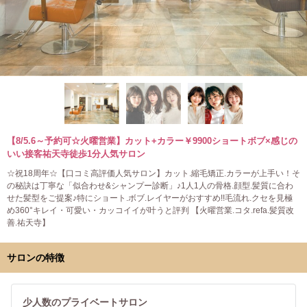
【8/5.6～予約可☆火曜営業】カット+カラー￥9900ショートボブ×感じの
いい接客祐天寺徒歩1分人気サロン
☆祝18周年☆【口コミ高評価人気サロン】カット.縮毛矯正.カラーが上手い！そ
の秘訣は丁寧な「似合わせ&シャンプー診断」♪1人1人の骨格.顔型.髪質に合わ
せた髪型をご提案♪特にショート.ボブ.レイヤーがおすすめ!!毛流れ.クセを見極
め360°キレイ・可愛い・カッコイイが叶うと評判 【火曜営業.コタ.refa.髪質改
善.祐天寺】
サロンの特徴
少人数のプライベートサロン