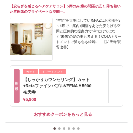
【安らぎを感じるヘアケアサロン】5席のみ/席の間隔が広く,落ち着い
た雰囲気のプライベートな空間―。
”空間”を大事にしているPAZはお客様を3
～4席でご案内♪間隔をあけた安らげる空
間と圧倒的な提案力で”今”だけではな
く”未来”の髪の事も考える！COTAトリー
トメントで髪も心も綺麗に―【祐天寺/髪
質改善】
カット
トリートメント
【しっかりカウンセリング】カット
新
+RefaファインバブルVEENA￥5900
規
祐天寺
¥5,900
おすすめクーポンをもっと見る