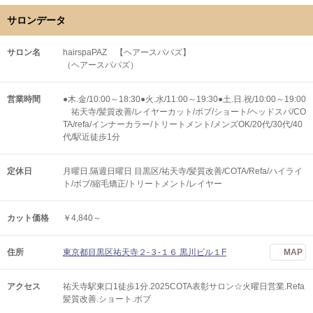
サロンデータ
サロン名
hairspaPAZ 【ヘアースパパズ】
（ヘアースパパズ）
営業時間
●木.金/10:00～18:30●火.水/11:00～19:30●土.日.祝/10:00～19:00
祐天寺/髪質改善/レイヤーカット/ボブ/ショート/ヘッドスパ/CO
TA/refa/インナーカラー/トリートメント/メンズOK/20代/30代/40
代/駅近徒歩1分
定休日
月曜日.隔週日曜日 目黒区/祐天寺/髪質改善/COTA/Refa/ハイライ
ト/ボブ/縮毛矯正/トリートメント/レイヤー
カット価格
￥4,840～
住所
東京都目黒区祐天寺２‐３‐１６ 黒川ビル１F
MAP
アクセス
祐天寺駅東口1徒歩1分.2025COTA表彰サロン☆火曜日営業.Refa
髪質改善.ショート.ボブ