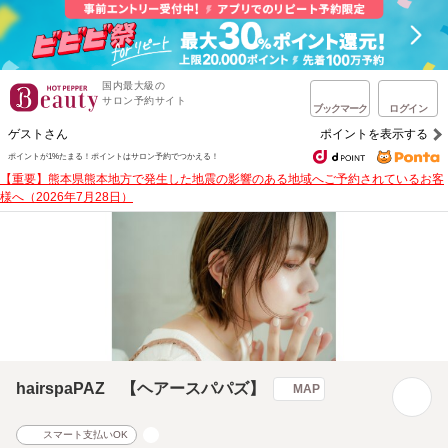
国内最大級の
サロン予約サイト
ブックマーク
ログイン
ゲストさん
ポイントを表示する
ポイントが1%たまる！
ポイントはサロン予約でつかえる！
【重要】熊本県熊本地方で発生した地震の影響のある地域へご予約されているお客
様へ（2026年7月28日）
hairspaPAZ 【ヘアースパパズ】
MAP
スマート支払いOK