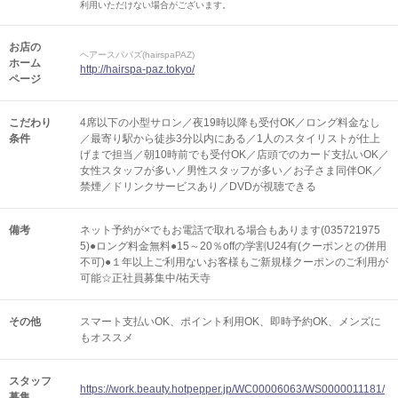
利用いただけない場合がございます。
お店の
ヘアースパパズ(hairspaPAZ)
ホーム
http://hairspa-paz.tokyo/
ページ
こだわり
4席以下の小型サロン／夜19時以降も受付OK／ロング料金なし
条件
／最寄り駅から徒歩3分以内にある／1人のスタイリストが仕上
げまで担当／朝10時前でも受付OK／店頭でのカード支払いOK／
女性スタッフが多い／男性スタッフが多い／お子さま同伴OK／
禁煙／ドリンクサービスあり／DVDが視聴できる
備考
ネット予約が×でもお電話で取れる場合もあります(035721975
5)●ロング料金無料●15～20％offの学割U24有(クーポンとの併用
不可)●１年以上ご利用ないお客様もご新規様クーポンのご利用が
可能☆正社員募集中/祐天寺
その他
スマート支払いOK
ポイント利用OK
即時予約OK
メンズに
もオススメ
スタッフ
https://work.beauty.hotpepper.jp/WC00006063/WS0000011181/
募集