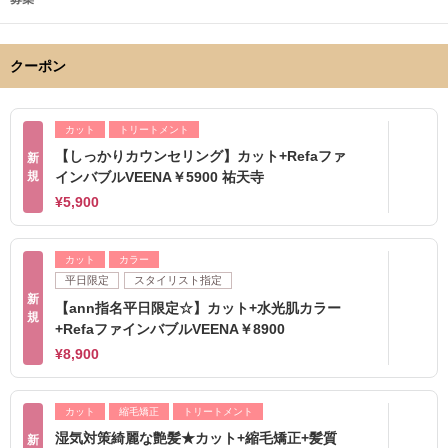
クーポン
カット
トリートメント
【しっかりカウンセリング】カット+Refaファ
新
規
インバブルVEENA￥5900 祐天寺
¥5,900
カット
カラー
平日限定
スタイリスト指定
新
【ann指名平日限定☆】カット+水光肌カラー
規
+RefaファインバブルVEENA￥8900
¥8,900
カット
縮毛矯正
トリートメント
湿気対策綺麗な艶髪★カット+縮毛矯正+髪質
新