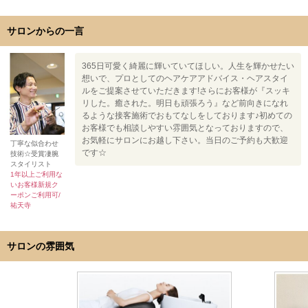
サロンからの一言
365日可愛く綺麗に輝いていてほしい。人生を輝かせたい
想いで、プロとしてのヘアケアアドバイス・ヘアスタイ
ルをご提案させていただきます!さらにお客様が『スッキ
リした。癒された。明日も頑張ろう』など前向きになれ
るような接客施術でおもてなしをしております♪初めての
お客様でも相談しやすい雰囲気となっておりますので、
お気軽にサロンにお越し下さい。当日のご予約も大歓迎
丁寧な似合わせ
です☆
技術☆受賞凄腕
スタイリスト
1年以上ご利用な
いお客様新規ク
ーポンご利用可/
祐天寺
サロンの雰囲気