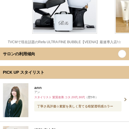
TVCMで現在話題のRefa ULTRA FINE BUBBLE【VEENA】最速導入店!☆
サロンの利用傾向
PICK UP スタイリスト
ann
アン
スタイリスト 髪質改善.コタ.20代.30代
（歴5年）
丁寧さ高評価☆素髪を美しく育てる暗髪透明感カラー