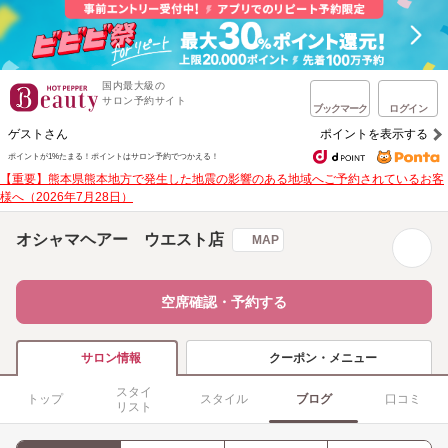
国内最大級の
サロン予約サイト
ブックマーク
ログイン
ゲストさん
ポイントを表示する
ポイントが1%たまる！
ポイントはサロン予約でつかえる！
【重要】熊本県熊本地方で発生した地震の影響のある地域へご予約されているお客
様へ（2026年7月28日）
オシャマヘアー ウエスト店
MAP
空席確認・予約する
クーポン・メニュー
サロン情報
スタイ
トップ
スタイル
ブログ
口コミ
リスト