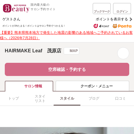
国内最大級の
サロン予約サイト
ブックマーク
ログイン
ゲストさん
ポイントを表示する
ポイントが1%たまる！
ポイントはサロン予約でつかえる！
【重要】熊本県熊本地方で発生した地震の影響のある地域へご予約されているお客
様へ（2026年7月28日）
HAIRMAKE Leaf 茂原店
MAP
空席確認・予約する
クーポン・メニュー
サロン情報
スタイ
トップ
スタイル
ブログ
口コミ
リスト