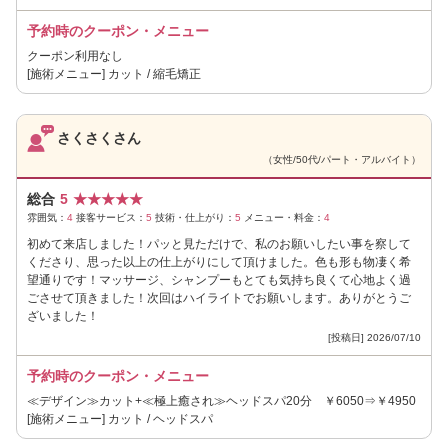
予約時のクーポン・メニュー
クーポン利用なし
[施術メニュー] カット / 縮毛矯正
さくさくさん
（女性/50代/パート・アルバイト）
総合
5
★
★
★
★
★
雰囲気：
4
接客サービス：
5
技術・仕上がり：
5
メニュー・料金：
4
初めて来店しました！パッと見ただけで、私のお願いしたい事を察して
くださり、思った以上の仕上がりにして頂けました。色も形も物凄く希
望通りです！マッサージ、シャンプーもとても気持ち良くて心地よく過
ごさせて頂きました！次回はハイライトでお願いします。ありがとうご
ざいました！
[投稿日] 2026/07/10
予約時のクーポン・メニュー
≪デザイン≫カット+≪極上癒され≫ヘッドスパ20分 ￥6050⇒￥4950
[施術メニュー] カット / ヘッドスパ