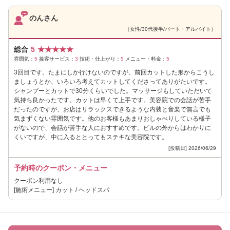
のんさん
（女性/30代後半/パート・アルバイト）
総合
5
★
★
★
★
★
雰囲気：
5
接客サービス：
3
技術・仕上がり：
5
メニュー・料金：
5
3回目です。たまにしか行けないのですが、前回カットした形からこうし
ましょうとか、いろいろ考えてカットしてくださってありがたいです。
シャンプーとカットで30分くらいでした。マッサージもしていただいて
気持ち良かったです。カットは早くて上手です。美容院での会話が苦手
だったのですが、お店はリラックスできるような内装と音楽で無言でも
気まずくない雰囲気です。他のお客様もあまりおしゃべりしている様子
がないので、会話が苦手な人におすすめです。ビルの外からはわかりに
くいですが、中に入るととってもステキな美容院です。
[投稿日] 2026/06/29
予約時のクーポン・メニュー
クーポン利用なし
[施術メニュー] カット / ヘッドスパ