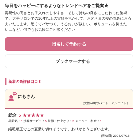
毎日をハッピーにするようなトレンドヘアをご提案★
再現性の高さとお手入れのしやすさ、そして持ちの良さにこだわった施術
で、大手サロンでの10年以上の実績を活かして、お客さまの髪の悩みにお応
えいたします。硬くてパサつく、うるおいが欲しい、ボリュームを抑えた
い…など、何でもお気軽にご相談ください！
指名して予約する
ブックマークする
新着の高評価口コミ
にもさん
（女性/40代/パート・アルバイト）
総合
5
★
★
★
★
★
雰囲気：
5
接客サービス：
5
技術・仕上がり：
5
メニュー・料金：
5
縮毛矯正でこの夏乗り切れそうです。ありがとうございます。
[投稿日] 2026/07/18