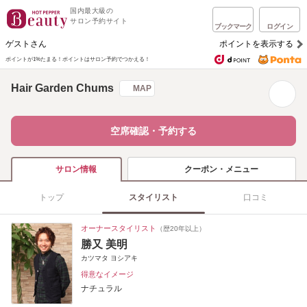
国内最大級の
サロン予約サイト
ブックマーク
ログイン
ゲストさん
ポイントを表示する
ポイントが1%たまる！
ポイントはサロン予約でつかえる！
Hair Garden Chums
MAP
空席確認・予約する
クーポン・メニュー
サロン情報
トップ
スタイリスト
口コミ
オーナースタイリスト
（歴20年以上）
勝又 美明
カツマタ ヨシアキ
得意なイメージ
ナチュラル