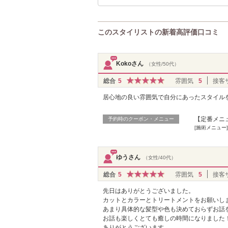
このスタイリストの新着高評価口コミ
Kokoさん
（女性/50代）
総合
5
雰囲気
5
接客
居心地の良い雰囲気で自分にあったスタイル
【定番メニ
予約時のクーポン・メニュー
[施術メニュー]
ゆうさん
（女性/40代）
総合
5
雰囲気
5
接客
先日はありがとうございました。
カットとカラーとトリートメントをお願いし
あまり具体的な髪型や色も決めておらずお話
お話も楽しくとても癒しの時間になりました
ありがとうございます。