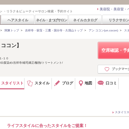
美容院・美容室・
ン ・リラク＆ビューティーサロン検索・予約サイト
ヘアスタイル
ネイル・まつげサロン
ネイルカタログ
リラクサロ
>
関東トップ
>
吉祥寺・荻窪・三鷹・国分寺・久我山トップ
>
アン ココン(un.cocon)
>
ス
ン ココン】
空席確認・予
１-１０
白髪染め/吉祥寺/縮毛矯正/酸熱/トリートメント/
ブックマー
スタイリスト
スタイル
ブログ
地図
口コミ
スタイリ
ライフスタイルに合ったスタイルをご提案！