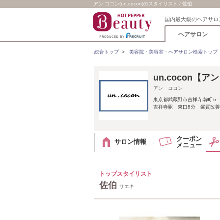
アン ココン(un.cocon)のスタイリスト / 佐伯
国内最大級のヘアサロ
ヘアサロン
総合トップ
>
美容院・美容室・ヘアサロン検索トップ
un.cocon【ア
アン ココン
東京都武蔵野市吉祥寺南町５-
吉祥寺駅 東口8分 髪質改善/
クーポン
サロン情報
メニュー
トップスタイリスト
佐伯
サエキ