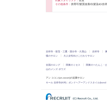
対象スタイリスト：
全員
その他条件：
併用可/髪質改善/白髪染め/吉
吉祥寺・荻窪・三鷹・国分寺・久我山
吉祥寺
慢のサロン
大人女性向けこだわりサロン
全国のロング
関東のミセス
関東のぺたんこ・
山のメンズ ボウズ
アン ココン(un.cocon)の近隣サロン
キール 吉祥寺(KIR)
|
ボンドヘアーアンドスタイル(bond hair