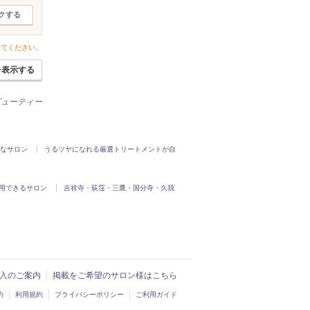
クする
いてください。
を表示する
ービューティー
なサロン
うるツヤになれる厳選トリートメントが自
用できるサロン
吉祥寺・荻窪・三鷹・国分寺・久我
ド導入のご案内
掲載をご希望のサロン様はこちら
約
利用規約
プライバシーポリシー
ご利用ガイド