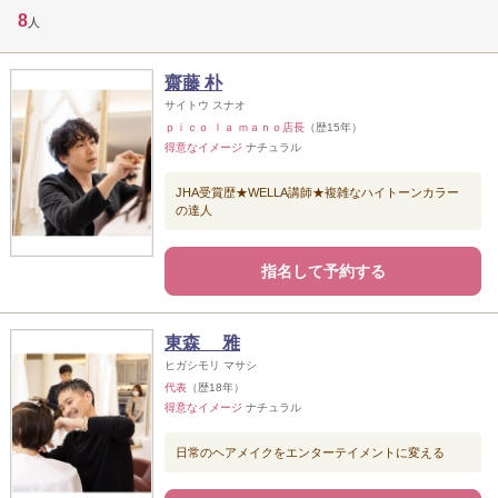
8
人
齋藤 朴
サイトウ スナオ
ｐｉｃｏ ｌａ ｍａｎｏ店長
（歴15年）
得意なイメージ
ナチュラル
JHA受賞歴★WELLA講師★複雑なハイトーンカラー
の達人
指名して予約する
東森 雅
ヒガシモリ マサシ
代表
（歴18年）
得意なイメージ
ナチュラル
日常のヘアメイクをエンターテイメントに変える