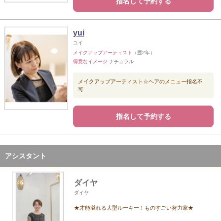
指名して予約する
yui
ユイ
メイクアップアーティスト
（歴2年）
得意なイメージ
ナチュラル
メイクアップアーティスト☆ヘアのメニュー指名不
可
指名して予約する
アシスタント
ダイヤ
ダイヤ
★才能溢れる大型ルーキー！ものすごい努力家★