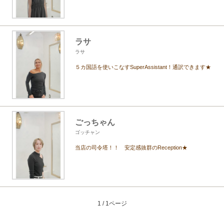
ラサ
ラサ
５カ国語を使いこなすSuperAssistant！通訳できます★
ごっちゃん
ゴッチャン
当店の司令塔！！ 安定感抜群のReception★
1 / 1ページ