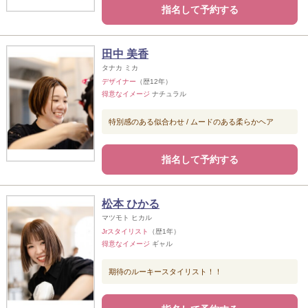
指名して予約する
田中 美香
タナカ ミカ
デザイナー
（歴12年）
得意なイメージ
ナチュラル
特別感のある似合わせ / ムードのある柔らかヘア
指名して予約する
松本 ひかる
マツモト ヒカル
Jrスタイリスト
（歴1年）
得意なイメージ
ギャル
期待のルーキースタイリスト！！