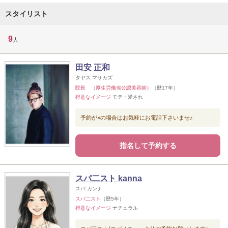
スタイリスト
9
人
田安 正和
タヤス マサカズ
院長 （厚生労働省公認美容師）
（歴17年）
得意なイメージ
モテ・愛され
予約が×の場合はお気軽にお電話下さいませ♪
指名して予約する
スパ二スト kanna
スパ カンナ
スパ二スト
（歴5年）
得意なイメージ
ナチュラル