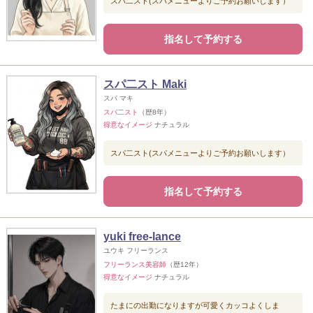
スパ二スト(スパメニューよりご予約お願いします）
指名して予約する
スパ二スト Maki
スパ マキ
スパ二スト
（歴8年）
得意なイメージ
ナチュラル
スパ二スト(スパメニューよりご予約お願いします）
指名して予約する
yuki free-lance
ユウキ フリーランス
フリーランス美容師
（歴12年）
得意なイメージ
ナチュラル
たまにの出勤になりますが可愛くカッコよくしま