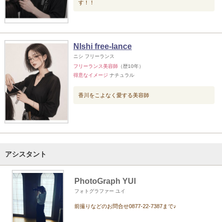
す！！
NIshi free-lance
ニシ フリーランス
フリーランス美容師
（歴10年）
得意なイメージ
ナチュラル
香川をこよなく愛する美容師
アシスタント
PhotoGraph YUI
フォトグラファー ユイ
前撮りなどのお問合せ0877-22-7387まで♪