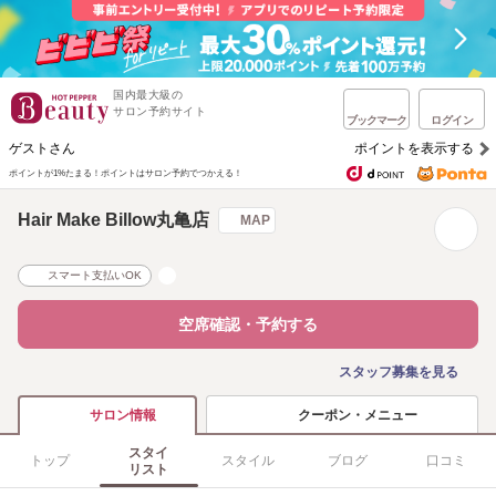
国内最大級の
サロン予約サイト
ブックマーク
ログイン
ゲストさん
ポイントを表示する
ポイントが1%たまる！
ポイントはサロン予約でつかえる！
Hair Make Billow丸亀店
MAP
スマート支払いOK
空席確認・予約する
スタッフ募集を見る
クーポン・メニュー
サロン情報
スタイ
トップ
スタイル
ブログ
口コミ
リスト