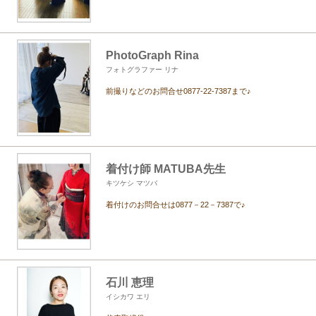
PhotoGraph Rina
フォトグラファー リナ
前撮りなどのお問合せ0877-22-7387まで♪
着付け師 MATUBA先生
キツケシ マツバ
着付けのお問合せは0877－22－7387で♪
石川 恵理
イシカワ エリ