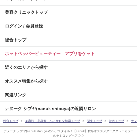
美容クリニックトップ
ログイン / 会員登録
総合トップ
ホットペッパービューティー アプリをゲット
近くのエリアから探す
オススメ特集から探す
関連リンク
ナヌーク シブヤ(nanuk shibuya)の近隣サロン
総合トップ
美容院・美容室・ヘアサロン検索トップ
関東トップ
渋谷トップ
ナヌー
ナヌーク シブヤ(nanuk shibuya)のヘアスタイル / 【nanuk】秋冬オススメダークグレーカラー
のセミロングヘア◇◇