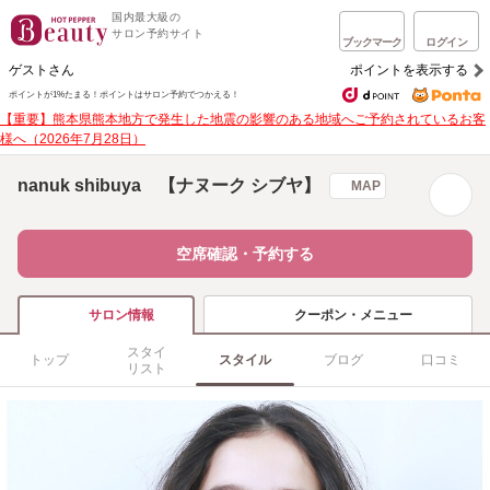
国内最大級の
サロン予約サイト
ブックマーク
ログイン
ゲストさん
ポイントを表示する
ポイントが1%たまる！
ポイントはサロン予約でつかえる！
【重要】熊本県熊本地方で発生した地震の影響のある地域へご予約されているお客
様へ（2026年7月28日）
nanuk shibuya 【ナヌーク シブヤ】
MAP
空席確認・予約する
クーポン・メニュー
サロン情報
スタイ
トップ
スタイル
ブログ
口コミ
リスト