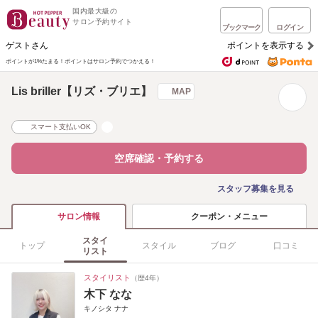
国内最大級の
サロン予約サイト
ブックマーク
ログイン
ゲストさん
ポイントを表示する
ポイントが1%たまる！
ポイントはサロン予約でつかえる！
Lis briller【リズ・ブリエ】
MAP
スマート支払いOK
空席確認・予約する
スタッフ募集を見る
クーポン・メニュー
サロン情報
スタイ
トップ
スタイル
ブログ
口コミ
リスト
スタイリスト
（歴4年）
木下 なな
キノシタ ナナ