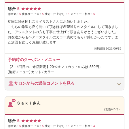
総合
5
★
★
★
★
★
雰囲気：
5
接客サービス：
5
技術・仕上がり：
5
メニュー・料金：
5
初回に続き同じスタイリストさんにお願いしました。
こちらの希望も良く聞いて頂きほぼ希望通りのスタイルにして頂きまし
た。アシスタントの方も丁寧に仕上げて頂きありがとうございました。
お友達からもヘアースタイルにカラー褒めてもらい嬉しかったです。ま
た次回も宜しくお願い致します
[投稿日] 2026/06/15
予約時のクーポン・メニュー
【2・4回目のご来店限定】20％オフ（カットのみは-550円）
[施術メニュー] カット / カラー
サロンからの返信コメントを見る
Ｓａｋｉさん
（女性/40代）
総合
5
★
★
★
★
★
雰囲気：
5
接客サービス：
5
技術・仕上がり：
5
メニュー・料金：
4