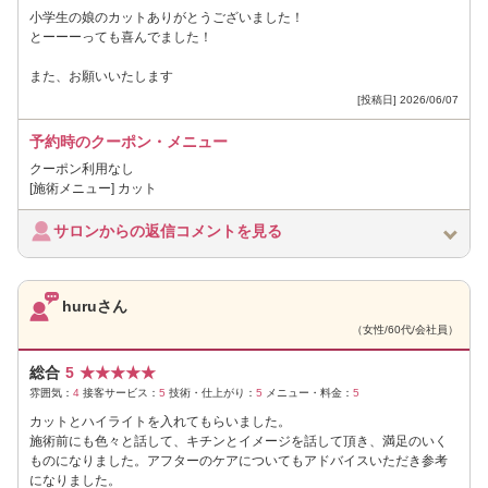
小学生の娘のカットありがとうございました！
とーーーっても喜んでました！
また、お願いいたします
[投稿日] 2026/06/07
予約時のクーポン・メニュー
クーポン利用なし
[施術メニュー] カット
サロンからの返信コメントを見る
huruさん
（女性/60代/会社員）
総合
5
★
★
★
★
★
雰囲気：
4
接客サービス：
5
技術・仕上がり：
5
メニュー・料金：
5
カットとハイライトを入れてもらいました。
施術前にも色々と話して、キチンとイメージを話して頂き、満足のいく
ものになりました。アフターのケアについてもアドバイスいただき参考
になりました。