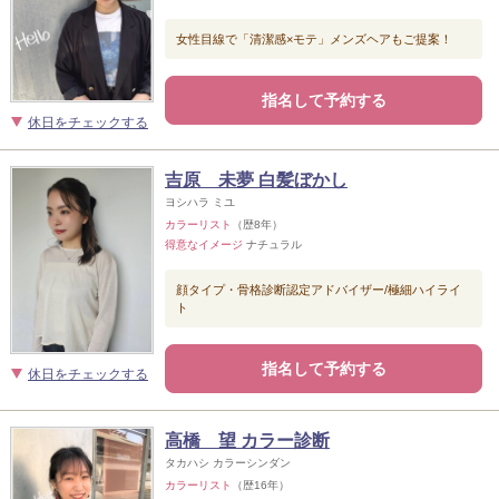
女性目線で「清潔感×モテ」メンズヘアもご提案！
指名して予約する
休日をチェックする
吉原 未夢 白髪ぼかし
ヨシハラ ミユ
カラーリスト
（歴8年）
得意なイメージ
ナチュラル
顔タイプ・骨格診断認定アドバイザー/極細ハイライ
ト
指名して予約する
休日をチェックする
高橋 望 カラー診断
タカハシ カラーシンダン
カラーリスト
（歴16年）