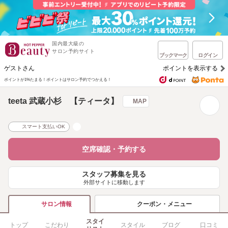
国内最大級の
サロン予約サイト
ブックマーク
ログイン
ゲストさん
ポイントを表示する
ポイントが1%たまる！
ポイントはサロン予約でつかえる！
teeta 武蔵小杉 【ティータ】
MAP
スマート支払いOK
空席確認・予約する
スタッフ募集を見る
外部サイトに移動します
クーポン・メニュー
サロン情報
スタイ
トップ
こだわり
スタイル
ブログ
口コミ