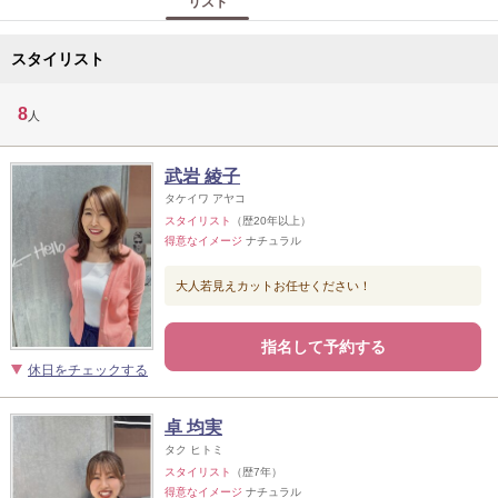
リスト
スタイリスト
8
人
武岩 綾子
タケイワ アヤコ
スタイリスト
（歴20年以上）
得意なイメージ
ナチュラル
大人若見えカットお任せください！
指名して予約する
休日をチェックする
卓 均実
タク ヒトミ
スタイリスト
（歴7年）
得意なイメージ
ナチュラル