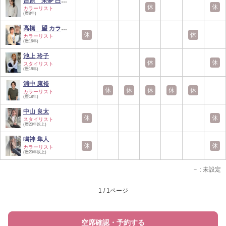
吉原 未夢 白髪ぼ…
休
休
カラーリスト
(歴8年)
高橋 望 カラー診…
休
休
カラーリスト
(歴16年)
池上 玲子
休
休
スタイリスト
(歴18年)
浦中 康裕
休
休
休
休
休
カラーリスト
(歴18年)
中山 良太
休
休
スタイリスト
(歴20年以上)
鳴神 隼人
休
休
カラーリスト
(歴20年以上)
－
: 未設定
1 / 1ページ
空席確認・予約する