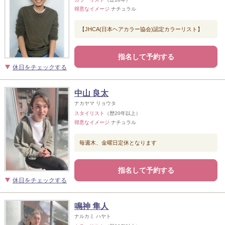
得意なイメージ
ナチュラル
【JHCA(日本ヘアカラー協会)認定カラーリスト】
指名して予約する
休日をチェックする
中山 良太
ナカヤマ リョウタ
スタイリスト
（歴20年以上）
得意なイメージ
ナチュラル
毎週木、金曜日定休となります
指名して予約する
休日をチェックする
鳴神 隼人
ナルカミ ハヤト