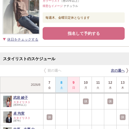
カラーリスト
（歴20年以上）
得意なイメージ
ナチュラル
毎週木、金曜日定休となります
指名して予約する
休日をチェックする
スタイリストのスケジュール
前の週へ
次の週へ
7
8
9
10
11
12
13
2026
/
8
金
土
日
月
火
水
木
武岩 綾子
休
休
スタイリスト
(歴20年以上)
卓 均実
休
休
スタイリスト
(歴7年)