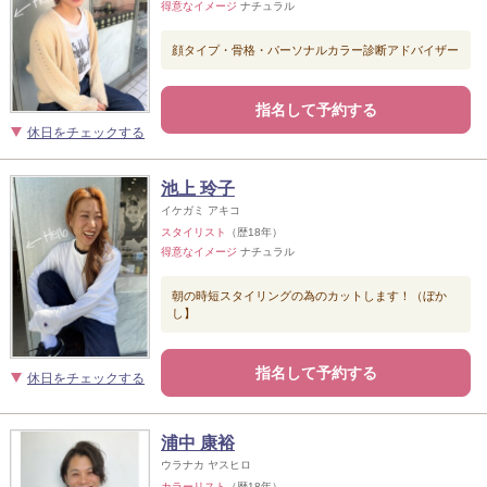
得意なイメージ
ナチュラル
顔タイプ・骨格・パーソナルカラー診断アドバイザー
指名して予約する
休日をチェックする
池上 玲子
イケガミ アキコ
スタイリスト
（歴18年）
得意なイメージ
ナチュラル
朝の時短スタイリングの為のカットします！（ぼか
し】
指名して予約する
休日をチェックする
浦中 康裕
ウラナカ ヤスヒロ
カラーリスト
（歴18年）