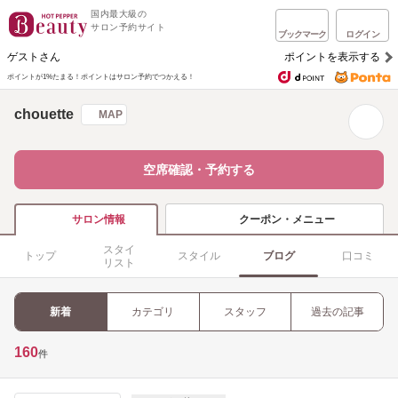
国内最大級の
サロン予約サイト
ブックマーク
ログイン
ゲストさん
ポイントを表示する
ポイントが1%たまる！
ポイントはサロン予約でつかえる！
chouette
MAP
空席確認・予約する
クーポン・メニュー
サロン情報
スタイ
トップ
スタイル
ブログ
口コミ
リスト
新着
カテゴリ
スタッフ
過去の記事
160
件