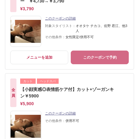
ー ￥4,730→￥3,790
¥3,790
このクーポンの詳細
対象スタイリスト：
オオタケ チカコ、佐野 君江、他3
人
その他条件：
女性限定/併用不可
メニューを追加
このクーポンで予約
カット
ヘッドスパ
【小顔実感◎表情筋ケア付】カット+ゾーガンキ
全
員
ン￥5900
¥5,900
このクーポンの詳細
その他条件：
併用不可