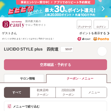
国内最大級の
サロン予約サイト
ブックマーク
ログイン
ゲストさん
ポイントを表示する
ポイントが1%たまる！
ポイントはサロン予約でつかえる！
LUCIDO STYLE plus 四街道
MAP
空席確認・予約する
サロン情報
クーポン・メニュー
初来店時
2回目以降
すべて
メニュー
クーポン
クーポン
メニューで絞り込む