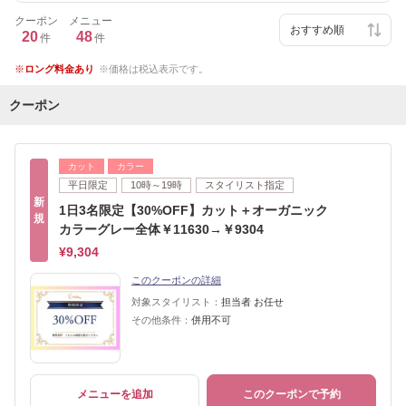
クーポン
メニュー
20
48
件
件
ロング料金あり
価格は税込表示です。
クーポン
カット
カラー
平日限定
10時～19時
スタイリスト指定
新
1日3名限定【30%OFF】カット＋オーガニック
規
カラーグレー全体￥11630→￥9304
¥9,304
このクーポンの詳細
対象スタイリスト：
担当者 お任せ
その他条件：
併用不可
メニューを追加
このクーポンで予約