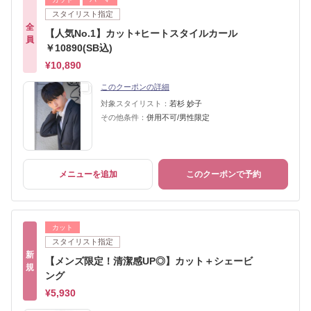
スタイリスト指定
全
【人気No.1】カット+ヒートスタイルカール
員
￥10890(SB込)
¥10,890
このクーポンの詳細
対象スタイリスト：
若杉 妙子
その他条件：
併用不可/男性限定
メニューを追加
このクーポンで予約
カット
スタイリスト指定
新
【メンズ限定！清潔感UP◎】カット＋シェービ
規
ング
¥5,930