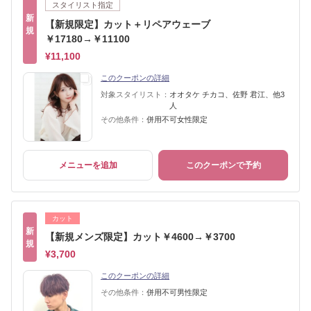
スタイリスト指定
新
【新規限定】カット＋リペアウェーブ
規
￥17180→￥11100
¥11,100
このクーポンの詳細
対象スタイリスト：
オオタケ チカコ、佐野 君江、他3
人
その他条件：
併用不可女性限定
メニューを追加
このクーポンで予約
カット
新
【新規メンズ限定】カット￥4600→￥3700
規
¥3,700
このクーポンの詳細
その他条件：
併用不可男性限定