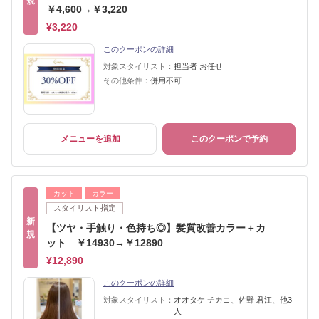
規
￥4,600→￥3,220
¥3,220
このクーポンの詳細
対象スタイリスト：
担当者 お任せ
その他条件：
併用不可
メニューを追加
このクーポンで予約
カット
カラー
スタイリスト指定
新
【ツヤ・手触り・色持ち◎】髪質改善カラー＋カ
規
ット ￥14930→￥12890
¥12,890
このクーポンの詳細
対象スタイリスト：
オオタケ チカコ、佐野 君江、他3
人