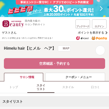
国内最大級の
サロン予約サイト
ブックマーク
ログイン
ゲストさん
ポイントを表示する
ポイントが1%たまる！
ポイントはサロン予約でつかえる！
Himelu hair【ヒメル ヘア】
MAP
空席確認・予約する
クーポン・メニュー
サロン情報
スタイ
トップ
スタイル
口コミ
リスト
スタイリスト