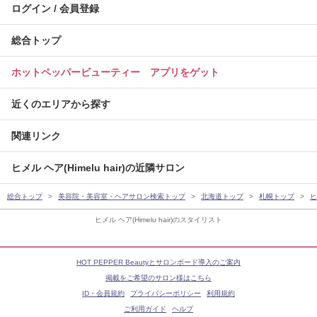
ログイン / 会員登録
総合トップ
ホットペッパービューティー アプリをゲット
近くのエリアから探す
関連リンク
ヒメル ヘア(Himelu hair)の近隣サロン
総合トップ
美容院・美容室・ヘアサロン検索トップ
北海道トップ
札幌トップ
ヒ
ヒメル ヘア(Himelu hair)のスタイリスト
HOT PEPPER Beautyとサロンボード導入のご案内
掲載をご希望のサロン様はこちら
ID・会員規約
プライバシーポリシー
利用規約
ご利用ガイド
ヘルプ