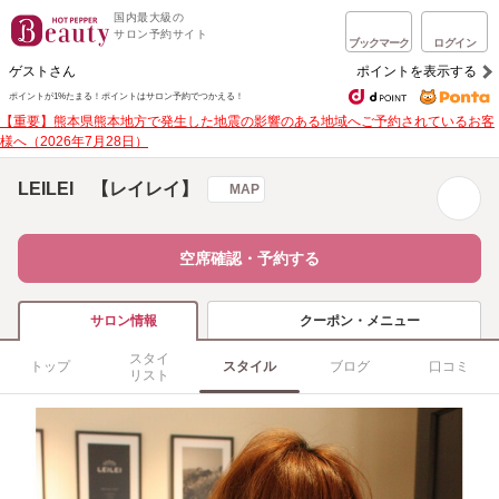
国内最大級の
サロン予約サイト
ブックマーク
ログイン
ゲストさん
ポイントを表示する
ポイントが1%たまる！
ポイントはサロン予約でつかえる！
【重要】熊本県熊本地方で発生した地震の影響のある地域へご予約されているお客
様へ（2026年7月28日）
LEILEI 【レイレイ】
MAP
空席確認・予約する
クーポン・メニュー
サロン情報
スタイ
トップ
スタイル
ブログ
口コミ
リスト