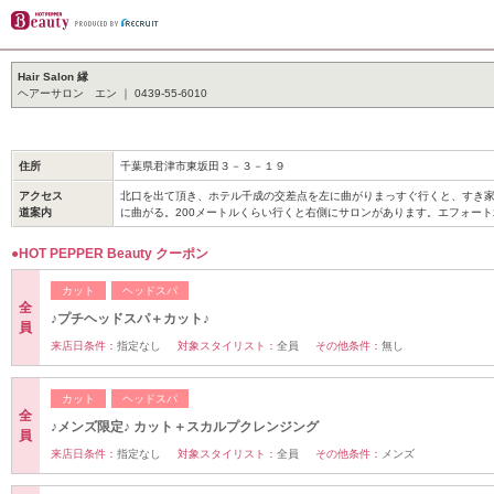
Hair Salon 縁
ヘアーサロン エン ｜ 0439-55-6010
住所
千葉県君津市東坂田３－３－１９
アクセス
北口を出て頂き、ホテル千成の交差点を左に曲がりまっすぐ行くと、すき
道案内
に曲がる。200メートルくらい行くと右側にサロンがあります。エフォー
●HOT PEPPER Beauty クーポン
カット
ヘッドスパ
全
♪プチヘッドスパ＋カット♪
員
来店日条件：
指定なし
対象スタイリスト：
全員
その他条件：
無し
カット
ヘッドスパ
全
♪メンズ限定♪ カット＋スカルプクレンジング
員
来店日条件：
指定なし
対象スタイリスト：
全員
その他条件：
メンズ