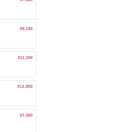
¥9,180
¥11,340
¥12,850
¥7,560