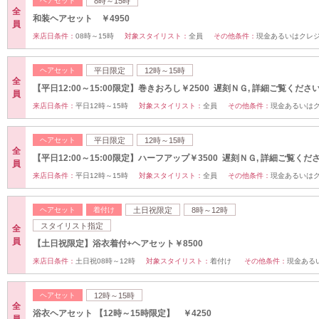
ヘアセット
8時～15時
全
和装ヘアセット ￥4950
員
来店日条件：
08時～15時
対象スタイリスト：
全員
その他条件：
現金あるいはクレ
ヘアセット
平日限定
12時～15時
全
【平日12:00～15:00限定】巻きおろし￥2500 遅刻ＮＧ, 詳細ご覧くださ
員
来店日条件：
平日12時～15時
対象スタイリスト：
全員
その他条件：
現金あるいは
ヘアセット
平日限定
12時～15時
全
【平日12:00～15:00限定】ハーフアップ￥3500 遅刻ＮＧ, 詳細ご覧くだ
員
来店日条件：
平日12時～15時
対象スタイリスト：
全員
その他条件：
現金あるいは
ヘアセット
着付け
土日祝限定
8時～12時
スタイリスト指定
全
員
【土日祝限定】浴衣着付+ヘアセット￥8500
来店日条件：
土日祝08時～12時
対象スタイリスト：
着付け
その他条件：
現金ある
ヘアセット
12時～15時
全
浴衣ヘアセット 【12時～15時限定】 ￥4250