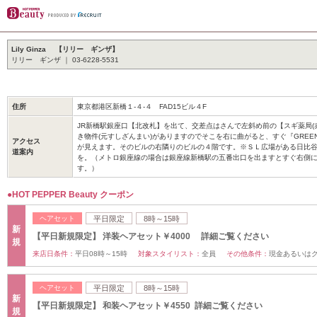
Lily Ginza 【リリー ギンザ】
リリー ギンザ ｜ 03-6228-5531
住所
東京都港区新橋１-４-４ FAD15ビル４F
JR新橋駅銀座口【北改札】を出て、交差点はさんで左斜め前の【スギ薬局(
き物件(元すしざんまい)がありますのでそこを右に曲がると、すぐ『GREEN
アクセス
が見えます。そのビルの右隣りのビルの４階です。※ＳＬ広場がある日比
道案内
を。（メトロ銀座線の場合は銀座線新橋駅の五番出口を出ますとすぐ右側
す。）
●HOT PEPPER Beauty クーポン
ヘアセット
平日限定
8時～15時
新
【平日新規限定】 洋装ヘアセット￥4000 詳細ご覧ください
規
来店日条件：
平日08時～15時
対象スタイリスト：
全員
その他条件：
現金あるいは
ヘアセット
平日限定
8時～15時
新
【平日新規限定】 和装ヘアセット￥4550 詳細ご覧ください
規