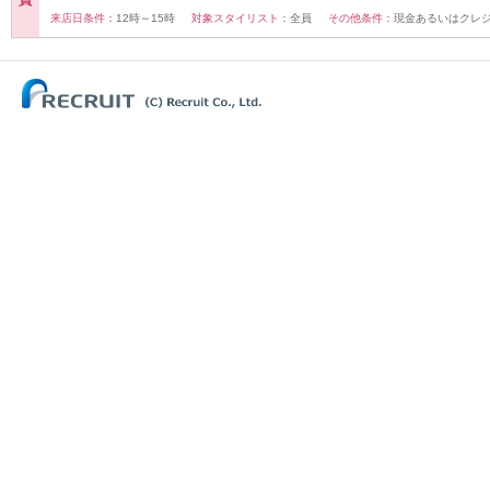
員
来店日条件：
12時～15時
対象スタイリスト：
全員
その他条件：
現金あるいはクレ