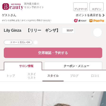
国内最大級の
サロン予約サイト
ブックマーク
ログイン
ゲストさん
ポイントを表示する
ポイントが1%たまる！
ポイントはサロン予約でつかえる！
Lily Ginza 【リリー ギンザ】
MAP
スマート支払いOK
空席確認・予約する
クーポン・メニュー
サロン情報
スタイ
トップ
スタイル
ブログ
口コミ
リスト