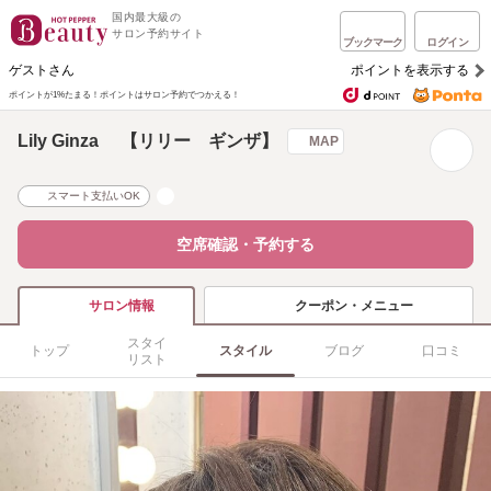
国内最大級の
サロン予約サイト
ブックマーク
ログイン
ゲストさん
ポイントを表示する
ポイントが1%たまる！
ポイントはサロン予約でつかえる！
Lily Ginza 【リリー ギンザ】
MAP
スマート支払いOK
空席確認・予約する
クーポン・メニュー
サロン情報
スタイ
トップ
スタイル
ブログ
口コミ
リスト