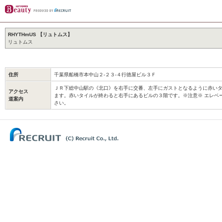
RHYTHmUS 【リュトムス】
リュトムス
住所
千葉県船橋市本中山２‐２３‐４行徳屋ビル３Ｆ
ＪＲ下総中山駅の《北口》を右手に交番、左手にガストとなるように赤い
アクセス
ます。赤いタイルが終わると右手にあるビルの３階です。※注意※ エレベ
道案内
さい。