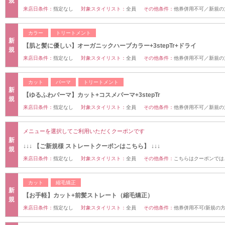
規
来店日条件：
指定なし
対象スタイリスト：
全員
その他条件：
他券併用不可／新規の
カラー
トリートメント
新
【肌と髪に優しい】オーガニックハーブカラー+3stepTr+ドライ
規
来店日条件：
指定なし
対象スタイリスト：
全員
その他条件：
他券併用不可／新規の
カット
パーマ
トリートメント
新
【ゆるふわパーマ】カット+コスメパーマ+3stepTr
規
来店日条件：
指定なし
対象スタイリスト：
全員
その他条件：
他券併用不可／新規の
メニューを選択してご利用いただくクーポンです
新
↓↓↓ 【ご新規様 ストレートクーポンはこちら】 ↓↓↓
規
来店日条件：
指定なし
対象スタイリスト：
全員
その他条件：
こちらはクーポンでは
カット
縮毛矯正
新
【お手軽】カット+前髪ストレート（縮毛矯正）
規
来店日条件：
指定なし
対象スタイリスト：
全員
その他条件：
他券併用不可/新規の