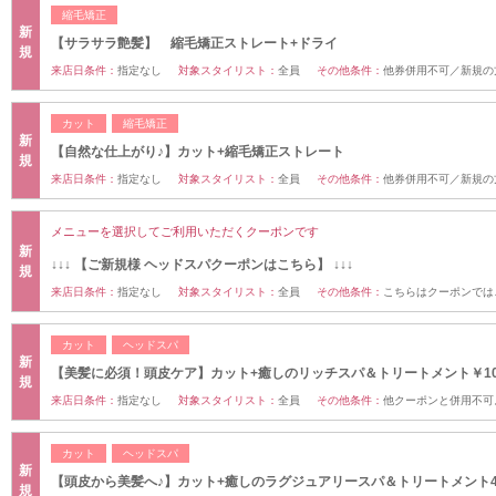
縮毛矯正
新
【サラサラ艶髪】 縮毛矯正ストレート+ドライ
規
来店日条件：
指定なし
対象スタイリスト：
全員
その他条件：
他券併用不可／新規の
カット
縮毛矯正
新
【自然な仕上がり♪】カット+縮毛矯正ストレート
規
来店日条件：
指定なし
対象スタイリスト：
全員
その他条件：
他券併用不可／新規の
メニューを選択してご利用いただくクーポンです
新
↓↓↓ 【ご新規様 ヘッドスパクーポンはこちら】 ↓↓↓
規
来店日条件：
指定なし
対象スタイリスト：
全員
その他条件：
こちらはクーポンでは
カット
ヘッドスパ
新
【美髪に必須！頭皮ケア】カット+癒しのリッチスパ＆トリートメント￥10
規
来店日条件：
指定なし
対象スタイリスト：
全員
その他条件：
他クーポンと併用不可
カット
ヘッドスパ
新
【頭皮から美髪へ♪】カット+癒しのラグジュアリースパ＆トリートメント4
規