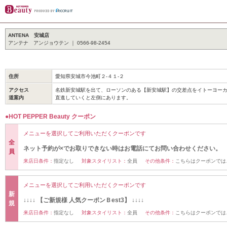
ANTENA 安城店
アンテナ アンジョウテン ｜ 0566-98-2454
住所
愛知県安城市今池町２-４１-２
アクセス
名鉄新安城駅を出て、ローソンのある【新安城駅】の交差点をイトーヨー
道案内
直進していくと左側にあります。
●HOT PEPPER Beauty クーポン
メニューを選択してご利用いただくクーポンです
全
ネット予約が×でお取りできない時はお電話にてお問い合わせください。
員
来店日条件：
指定なし
対象スタイリスト：
全員
その他条件：
こちらはクーポンでは
メニューを選択してご利用いただくクーポンです
新
↓↓↓↓ 【ご新規様 人気クーポンＢest3】 ↓↓↓↓
規
来店日条件：
指定なし
対象スタイリスト：
全員
その他条件：
こちらはクーポンでは