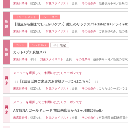
来店日条件：
指定なし
対象スタイリスト：
全員
その他条件：
他券併用不可／新規の
トリートメント
ヘッドスパ
新
【頭皮から髪までしっかりケア♪】癒しのリッチスパ＋3stepTr+ドライ￥81
規
来店日条件：
指定なし
対象スタイリスト：
全員
その他条件：
ご新規様のみ。他の特
カット
ヘッドスパ
平日限定
新
カット+プチ炭酸スパ
規
来店日条件：
平日
対象スタイリスト：
全員
その他条件：
他券併用不可／新規の方限
メニューを選択してご利用いただくクーポンです
再
↓↓↓【2回目以降ご来店のお客様クーポンはこちら】 ↓↓↓
来
来店日条件：
指定なし
対象スタイリスト：
全員
その他条件：
こちらはクーポンでは
メニューを選択してご利用いただくクーポンです
再
ANTENA ゴールドカード 前回来店日から2ヶ月間20%off♪
来
来店日条件：
指定なし
対象スタイリスト：
全員
その他条件：
有効期限 前回来店日