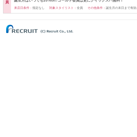
誕生月はいつでも20%off♪ゴールド会員は更にクイックスパ無料！
員
来店日条件：
指定なし
対象スタイリスト：
全員
その他条件：
誕生月の末日まで有効