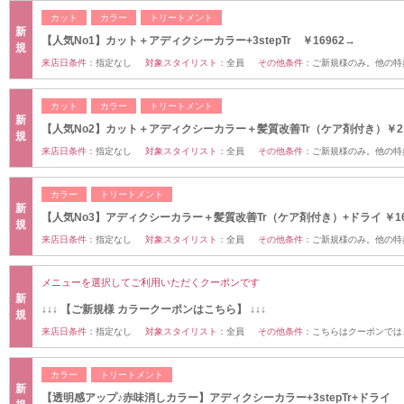
カット
カラー
トリートメント
新
【人気No1】カット＋アディクシーカラー+3stepTr ￥16962→
規
来店日条件：
指定なし
対象スタイリスト：
全員
その他条件：
ご新規様のみ。他の特
カット
カラー
トリートメント
新
【人気No2】カット＋アディクシーカラー＋髪質改善Tr（ケア剤付き）￥21
規
来店日条件：
指定なし
対象スタイリスト：
全員
その他条件：
ご新規様のみ。他の特
カラー
トリートメント
新
【人気No3】アディクシーカラー＋髪質改善Tr（ケア剤付き）+ドライ ￥16
規
来店日条件：
指定なし
対象スタイリスト：
全員
その他条件：
ご新規様のみ。他の特
メニューを選択してご利用いただくクーポンです
新
↓↓↓ 【ご新規様 カラークーポンはこちら】 ↓↓↓
規
来店日条件：
指定なし
対象スタイリスト：
全員
その他条件：
こちらはクーポンでは
カラー
トリートメント
新
【透明感アップ♪赤味消しカラー】アディクシーカラー+3stepTr+ドライ