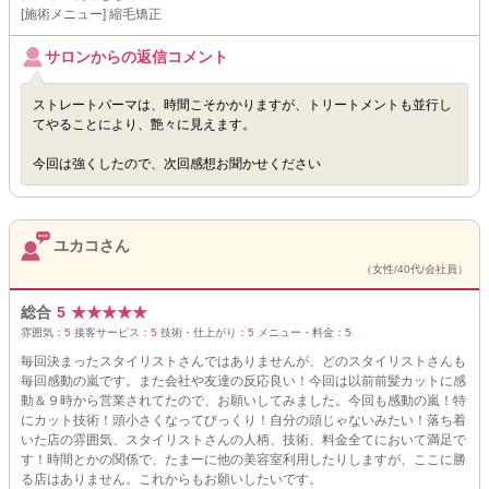
[施術メニュー] 縮毛矯正
サロンからの返信コメント
ストレートパーマは、時間こそかかりますが、トリートメントも並行し
てやることにより、艶々に見えます。
今回は強くしたので、次回感想お聞かせください
ユカコさん
（女性/40代/会社員）
総合
5
★
★
★
★
★
雰囲気：
5
接客サービス：
5
技術・仕上がり：
5
メニュー・料金：
5
毎回決まったスタイリストさんではありませんが、どのスタイリストさんも
毎回感動の嵐です。また会社や友達の反応良い！今回は以前前髪カットに感
動＆９時から営業されてたので、お願いしてみました。今回も感動の嵐！特
にカット技術！頭小さくなってびっくり！自分の頭じゃないみたい！落ち着
いた店の雰囲気、スタイリストさんの人柄、技術、料金全てにおいて満足で
す！時間とかの関係で、たまーに他の美容室利用したりしますが、ここに勝
る店はありません。これからもお願いしたいです。