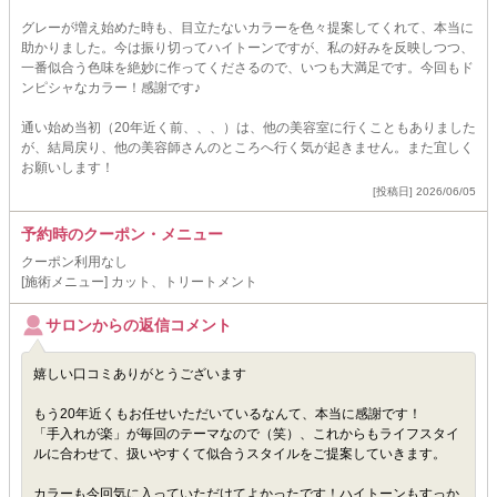
グレーが増え始めた時も、目立たないカラーを色々提案してくれて、本当に
助かりました。今は振り切ってハイトーンですが、私の好みを反映しつつ、
一番似合う色味を絶妙に作ってくださるので、いつも大満足です。今回もド
ンピシャなカラー！感謝です♪
通い始め当初（20年近く前、、、）は、他の美容室に行くこともありました
が、結局戻り、他の美容師さんのところへ行く気が起きません。また宜しく
お願いします！
[投稿日] 2026/06/05
予約時のクーポン・メニュー
クーポン利用なし
[施術メニュー] カット、トリートメント
サロンからの返信コメント
嬉しい口コミありがとうございます
もう20年近くもお任せいただいているなんて、本当に感謝です！
「手入れが楽」が毎回のテーマなので（笑）、これからもライフスタイ
ルに合わせて、扱いやすくて似合うスタイルをご提案していきます。
カラーも今回気に入っていただけてよかったです！ハイトーンもすっか