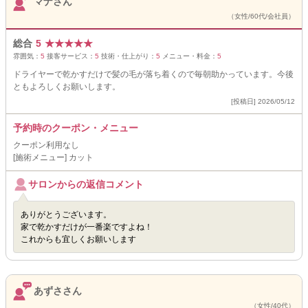
マナさん
（女性/60代/会社員）
総合
5
★
★
★
★
★
雰囲気：
5
接客サービス：
5
技術・仕上がり：
5
メニュー・料金：
5
ドライヤーで乾かすだけで髪の毛が落ち着くので毎朝助かっています。今後
ともよろしくお願いします。
[投稿日] 2026/05/12
予約時のクーポン・メニュー
クーポン利用なし
[施術メニュー] カット
サロンからの返信コメント
ありがとうございます。
家で乾かすだけが一番楽ですよね！
これからも宜しくお願いします
あずささん
（女性/40代）