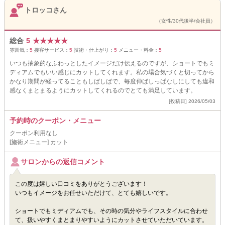
トロッコさん
（女性/30代後半/会社員）
総合
5
★
★
★
★
★
雰囲気：
5
接客サービス：
5
技術・仕上がり：
5
メニュー・料金：
5
いつも抽象的なふわっとしたイメージだけ伝えるのですが、ショートでもミ
ディアムでもいい感じにカットしてくれます。私の場合気づくと切ってから
かなり期間が経ってることもしばしばで、毎度伸ばしっぱなしにしても違和
感なくまとまるようにカットしてくれるのでとても満足しています。
[投稿日] 2026/05/03
予約時のクーポン・メニュー
クーポン利用なし
[施術メニュー] カット
サロンからの返信コメント
この度は嬉しい口コミをありがとうございます！
いつもイメージをお任せいただけて、とても嬉しいです。
ショートでもミディアムでも、その時の気分やライフスタイルに合わせ
て、扱いやすくまとまりやすいようにカットさせていただいています。