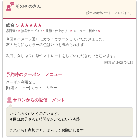
そのそのさん
（女性/50代/パート・アルバイト）
総合
5
★
★
★
★
★
雰囲気：
5
接客サービス：
5
技術・仕上がり：
5
メニュー・料金：
5
今回もイメージ通りにカットカラーをしていただきました。
友人たちにもカラーの色はいつも褒められます！
次回、久しぶりに酸性ストレートをしていただきたいと思います。
[投稿日] 2026/04/23
予約時のクーポン・メニュー
クーポン利用なし
[施術メニュー] カット、カラー
サロンからの返信コメント
いつもありがとうございます。
今回は息子さんと時間がかぶるという奇跡！
これからも家族ごと、よろしくお願いします