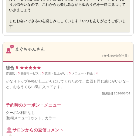
りお似合いなので、これからも楽しみながら似合う色を一緒に見つけて
いきましょう
またお会いできるのを楽しみにしています！いつもありがとうございま
す
まぐちゃんさん
（女性/50代/会社員）
総合
5
★
★
★
★
★
雰囲気：
5
接客サービス：
5
技術・仕上がり：
5
メニュー・料金：
4
かなりトップを軽い仕上がりにしてくれたので、次回も同じ感じがいいなー
と、おもうくらい気に入ってます。
[投稿日] 2026/06/04
予約時のクーポン・メニュー
クーポン利用なし
[施術メニュー] カット、カラー
サロンからの返信コメント