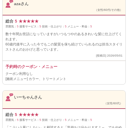
azaさん
（女性/60代/その他）
総合
5
★
★
★
★
★
雰囲気：
5
接客サービス：
5
技術・仕上がり：
5
メニュー・料金：
5
数十年間お世話になっていますがいつもつやのあるきれいな髪に仕上げてく
れます。
60歳代後半に入った今でもこの髪質を保ち続けていられるのは担当スタイリ
ストさんのおかげと思っています。
[投稿日] 2026/05/01
予約時のクーポン・メニュー
クーポン利用なし
[施術メニュー] カラー、トリートメント
いーちゃんさん
（女性/60代）
総合
5
★
★
★
★
★
雰囲気：
5
接客サービス：
5
技術・仕上がり：
5
メニュー・料金：
5
「こういう風にしたい」と相談すると「気持ちは分かりますよ～、でもやめ