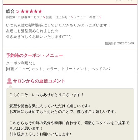
総合
5
★
★
★
★
★
雰囲気：
5
接客サービス：
5
技術・仕上がり：
5
メニュー・料金：
5
いつも素敵な髪型髪色にしていただきありがとうございます！
友達にも髪型褒められました☆
引き続き宜しくお願いいたします(*^^*)
[投稿日] 2026/05/09
予約時のクーポン・メニュー
クーポン利用なし
[施術メニュー] カット、カラー、トリートメント、ヘッドスパ
サロンからの返信コメント
こちらこそ、いつもありがとうございます！
髪型や髪色を気に入っていただけて嬉しいです♪
お友達にも褒めてもらえたとのことで、僕もすごく嬉しいです。
これからもその時の気分や季節に合わせて、素敵なスタイルをご提案で
きればと思います！
引き続きよろしくお願いいたします♪