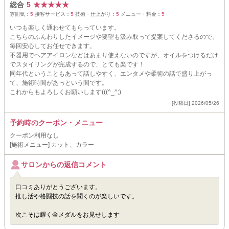
総合
5
★
★
★
★
★
雰囲気：
5
接客サービス：
5
技術・仕上がり：
5
メニュー・料金：
5
いつも楽しく通わせてもらっています。
こちらのふんわりしたイメージや要望も汲み取って提案してくださるので、
毎回安心してお任せできます。
不器用でヘアアイロンなどはあまり使えないのですが、オイルをつけるだけ
でスタイリングが完成するので、とても楽です！
同年代ということもあって話しやすく、エンタメや柔術の話で盛り上がっ
て、施術時間があっという間です。
これからもよろしくお願いします(((^_^;)
[投稿日] 2026/05/26
予約時のクーポン・メニュー
クーポン利用なし
[施術メニュー] カット、カラー
サロンからの返信コメント
口コミありがとうございます。
推し活や格闘技の話を聞くのが楽しいです。
次こそは耀く金メダルをお見せします