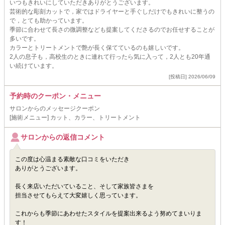
いつもきれいにしていただきありがとうございます。
芸術的な彫刻カットで，家ではドライヤーと手ぐしだけでもきれいに整うの
で，とても助かっています。
季節に合わせて長さの微調整なども提案してくださるのでお任せすることが
多いです。
カラーとトリートメントで艶が長く保てているのも嬉しいです。
2人の息子も，高校生のときに連れて行ったら気に入って，2人とも20年通
い続けています。
[投稿日] 2026/06/09
予約時のクーポン・メニュー
サロンからのメッセージクーポン
[施術メニュー] カット、カラー、トリートメント
サロンからの返信コメント
この度は心温まる素敵な口コミをいただき
ありがとうございます。
長く来店いただいていること、そして家族皆さまを
担当させてもらえて大変嬉しく思っています。
これからも季節にあわせたスタイルを提案出来るよう努めてまいりま
す！