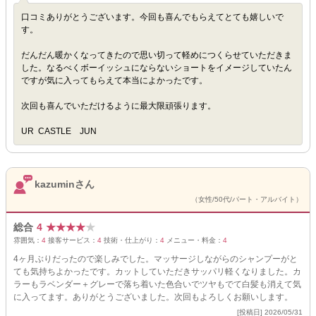
口コミありがとうございます。今回も喜んでもらえてとても嬉しいで
す。
だんだん暖かくなってきたので思い切って軽めにつくらせていただきま
した。なるべくボーイッシュにならないショートをイメージしていたん
ですが気に入ってもらえて本当によかったです。
次回も喜んでいただけるように最大限頑張ります。
UR CASTLE JUN
kazuminさん
（女性/50代/パート・アルバイト）
総合
4
★
★
★
★
★
雰囲気：
4
接客サービス：
4
技術・仕上がり：
4
メニュー・料金：
4
4ヶ月ぶりだったので楽しみでした。マッサージしながらのシャンプーがと
ても気持ちよかったです。カットしていただきサッパリ軽くなりました。カ
ラーもラベンダー＋グレーで落ち着いた色合いでツヤもでて白髪も消えて気
に入ってます。ありがとうございました。次回もよろしくお願いします。
[投稿日] 2026/05/31