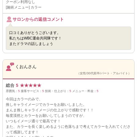
クーポン利用なし
[施術メニュー] カラー
サロンからの返信コメント
口コミありがとうございます。
私たちはWBC運命共同隊です！
またドラマの話しましょう
くおんさん
（女性/30代前半/パート・アルバイト）
総合
5
★
★
★
★
★
雰囲気：
5
接客サービス：
5
技術・仕上がり：
5
メニュー・料金：
5
今回はカラーのみで、
推しキャライメージでカラーをお願いしました。
まんま推しキャライメージの仕上がりで感動です！！
毎度漠然とカラーをお願いしてしまうのですが、
いつもイメージ通りで最高です！
また、カラーを長く楽しめるように色落ちまで考えてカラーを入れてくださ
って感謝してます！