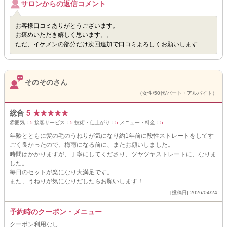
サロンからの返信コメント
お客様口コミありがとうございます。
お褒めいただき嬉しく思います。。
ただ、イケメンの部分だけ次回追加で口コミよろしくお願いします
そのそのさん
（女性/50代/パート・アルバイト）
総合
5
★
★
★
★
★
雰囲気：
5
接客サービス：
5
技術・仕上がり：
5
メニュー・料金：
5
年齢とともに髪の毛のうねりが気になり約1年前に酸性ストレートをしてす
ごく良かったので、梅雨になる前に、またお願いしました。
時間はかかりますが、丁寧にしてくださり、ツヤツヤストレートに、なりま
した。
毎日のセットが楽になり大満足です。
また、うねりが気になりだしたらお願いします！
[投稿日] 2026/04/24
予約時のクーポン・メニュー
クーポン利用なし