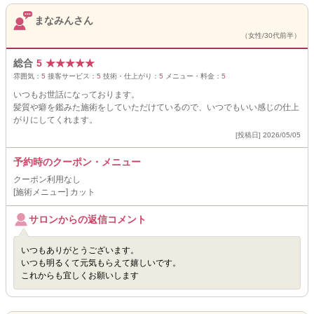
まなみんさん
（女性/30代前半）
総合
5
★
★
★
★
★
雰囲気：
5
接客サービス：
5
技術・仕上がり：
5
メニュー・料金：
5
いつもお世話になっております。
髪質や癖を鑑みた施術をしていただけているので、いつでもいい感じの仕上
がりにしてくれます。
[投稿日] 2026/05/05
予約時のクーポン・メニュー
クーポン利用なし
[施術メニュー] カット
サロンからの返信コメント
いつもありがとうございます。
いつも明るくて元気もらえて嬉しいです。
これからも宜しくお願いします