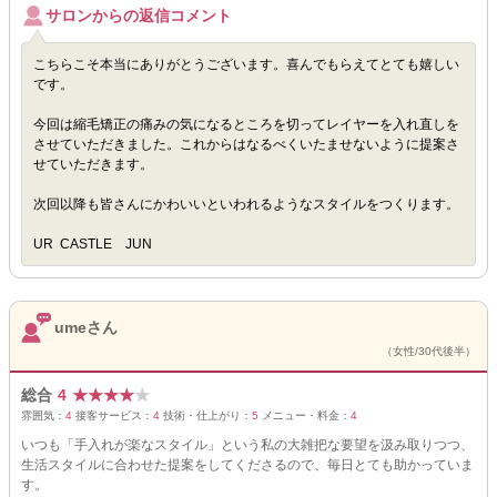
サロンからの返信コメント
こちらこそ本当にありがとうございます。喜んでもらえてとても嬉しい
です。
今回は縮毛矯正の痛みの気になるところを切ってレイヤーを入れ直しを
させていただきました。これからはなるべくいたませないように提案さ
せていただきます。
次回以降も皆さんにかわいいといわれるようなスタイルをつくります。
UR CASTLE JUN
umeさん
（女性/30代後半）
総合
4
★
★
★
★
★
雰囲気：
4
接客サービス：
4
技術・仕上がり：
5
メニュー・料金：
4
いつも「手入れが楽なスタイル」という私の大雑把な要望を汲み取りつつ、
生活スタイルに合わせた提案をしてくださるので、毎日とても助かっていま
す。