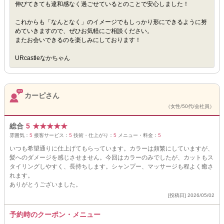
伸びてきても違和感なく過ごせているとのことで安心しました！
これからも「なんとなく」のイメージでもしっかり形にできるように努
めていきますので、ぜひお気軽にご相談ください。
またお会いできるのを楽しみにしております！
URcastleなかちゃん
カーピさん
（女性/50代/会社員）
総合
5
★
★
★
★
★
雰囲気：
5
接客サービス：
5
技術・仕上がり：
5
メニュー・料金：
5
いつも希望通りに仕上げてもらっています。カラーは頻繁にしていますが、
髪へのダメージを感じさせません。今回はカラーのみでしたが、カットもス
タイリングしやすく、長持ちします。シャンプー、マッサージも程よく癒さ
れます。
ありがとうございました。
[投稿日] 2026/05/02
予約時のクーポン・メニュー