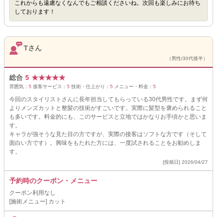
これからも遠慮なくなんでもご相談くださいね。次回も楽しみにお待ち
しております！
Tさん
（男性/30代後半）
総合
5
★
★
★
★
★
雰囲気：
5
接客サービス：
5
技術・仕上がり：
5
メニュー・料金：
5
今回のスタイリストさんに長年担当してもらっている30代男性です。まず何
よりメンズカットと整髪の技術がすごいです。実際に髪型を褒められること
も多いです。料金的にも、このサービスと立地ではかなりお手頃かと思いま
す。
キャラが強そうな見た目の方ですが、実際の接客はソフトな方です（そして
面白い方です）。興味をもたれた方には、一度試されることをお勧めしま
す。
[投稿日] 2026/04/27
予約時のクーポン・メニュー
クーポン利用なし
[施術メニュー] カット