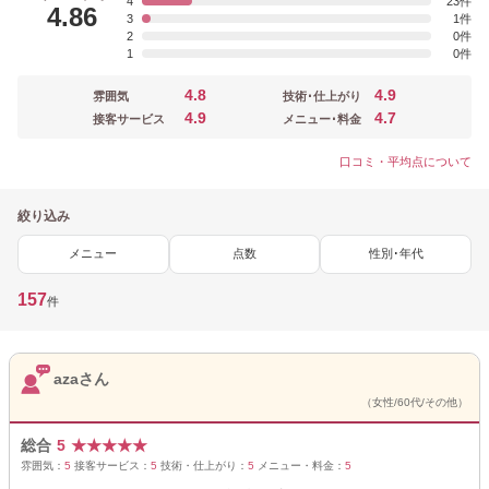
4
23
4.86
3
1
2
0
1
0
4.8
4.9
雰囲気
技術･仕上がり
4.9
4.7
接客サービス
メニュー･料金
口コミ・平均点について
絞り込み
メニュー
点数
性別･年代
157
件
azaさん
（女性/60代/その他）
総合
5
★
★
★
★
★
雰囲気：
5
接客サービス：
5
技術・仕上がり：
5
メニュー・料金：
5