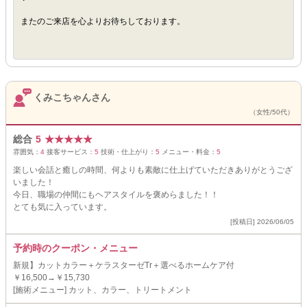
またのご来店を心よりお待ちしております。
くみこちゃんさん
（女性/50代）
総合
5
★
★
★
★
★
雰囲気：
4
接客サービス：
5
技術・仕上がり：
5
メニュー・料金：
5
楽しい会話と癒しの時間、何よりも素敵に仕上げていただきありがとうござ
いました！
今日、職場の仲間にもヘアスタイルを褒めらました！！
とても気に入っています。
[投稿日] 2026/06/05
予約時のクーポン・メニュー
新規】カットカラー＋ケラスターゼTr＋選べるホームケア付
￥16,500→￥15,730
[施術メニュー] カット、カラー、トリートメント