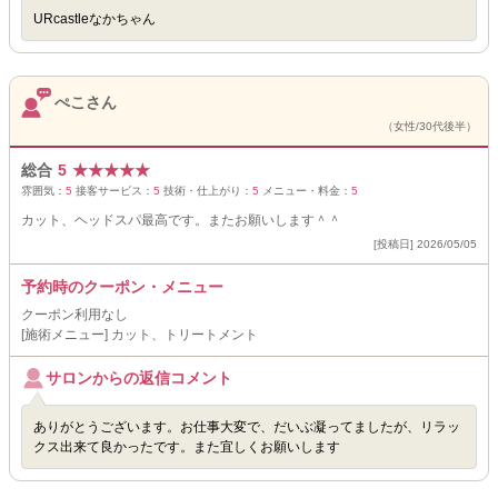
URcastleなかちゃん
ぺこさん
（女性/30代後半）
総合
5
★
★
★
★
★
雰囲気：
5
接客サービス：
5
技術・仕上がり：
5
メニュー・料金：
5
カット、ヘッドスパ最高です。またお願いします＾＾
[投稿日] 2026/05/05
予約時のクーポン・メニュー
クーポン利用なし
[施術メニュー] カット、トリートメント
サロンからの返信コメント
ありがとうございます。お仕事大変で、だいぶ凝ってましたが、リラッ
クス出来て良かったです。また宜しくお願いします