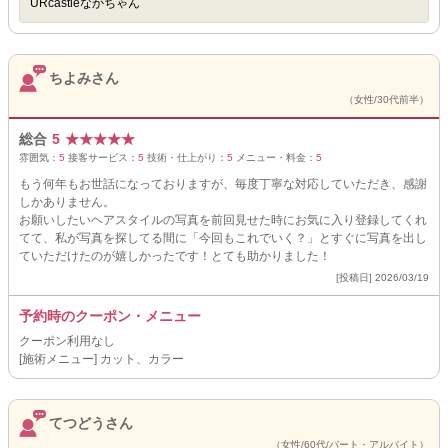
URcastleなかちゃん
ちよみさん
（女性/30代前半）
総合
5
★
★
★
★
★
雰囲気：
5
接客サービス：
5
技術・仕上がり：
5
メニュー・料金：
5
もう何年もお世話になっておりますが、毎度丁寧な対応していただき、感謝
しかありません。
お願いしたいヘアスタイルの写真を前回見せた時にお気に入り登録してくれ
てて、私が写真を探してる間に「今回もこれでいく？」とすぐに写真を出し
ていただけたのが嬉しかったです！とても助かりました！
[投稿日] 2026/03/19
予約時のクーポン・メニュー
クーポン利用なし
[施術メニュー] カット、カラー
てつどうさん
（女性/60代/パート・アルバイト）