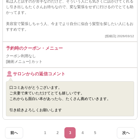
私は人と話すのが苦手なのだけど、そういう人にも気さくに話かけてくれる
し引き出しもたくさんお待ちなので、変な緊張をせずに行けるのでとても助
かってます。
美容室で緊張しちゃう人、今までより自分に似合う髪型を探したい人にもお
すすめです。
[投稿日] 2026/03/12
予約時のクーポン・メニュー
クーポン利用なし
[施術メニュー] カット
サロンからの返信コメント
口コミありがとうございます。
ご夫妻で来ていただけてとても嬉しいです。
これからも面白い本があったら、たくさん薦めていきます。
引き続きよろしくお願いします
前へ
1
2
3
4
5
次へ