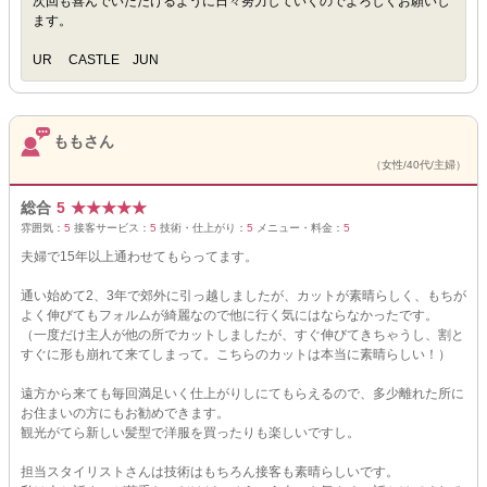
次回も喜んでいただけるように日々努力していくのでよろしくお願いし
ます。
UR CASTLE JUN
ももさん
（女性/40代/主婦）
総合
5
★
★
★
★
★
雰囲気：
5
接客サービス：
5
技術・仕上がり：
5
メニュー・料金：
5
夫婦で15年以上通わせてもらってます。
通い始めて2、3年で郊外に引っ越しましたが、カットが素晴らしく、もちが
よく伸びてもフォルムが綺麗なので他に行く気にはならなかったです。
（一度だけ主人が他の所でカットしましたが、すぐ伸びてきちゃうし、割と
すぐに形も崩れて来てしまって。こちらのカットは本当に素晴らしい！）
遠方から来ても毎回満足いく仕上がりしにてもらえるので、多少離れた所に
お住まいの方にもお勧めできます。
観光がてら新しい髪型で洋服を買ったりも楽しいですし。
担当スタイリストさんは技術はもちろん接客も素晴らしいです。