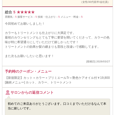
（女性/30代前半/会社員）
総合
5
★
★
★
★
★
雰囲気：
5
接客サービス：
5
技術・仕上がり：
5
メニュー・料金：
5
今回初めてお願いしました！
カラーもトリートメントも仕上がりに大満足です。
最初のカウンセリングもとても丁寧に要望を聞いてくださって、カラーの色
味が特に希望通りにしていただけて嬉しかったです！
トリートメントの効果か髪の纏まりも普段と段違いで感動してます。
また次もお願いしたいと思います！
[投稿日] 2026/03/27
予約時のクーポン・メニュー
【新規限定】カット＋カラー＋プリミエールTr＋艶色ケアオイル付￥19,800
[施術メニュー] カット、カラー、トリートメント
サロンからの返信コメント
初めてのご来店ありがとうございます。口コミまでいただけるなんて本
当に嬉しいです。