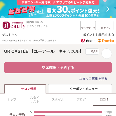
国内最大級の
サロン予約サイト
ブックマーク
ログイン
ゲストさん
ポイントを表示する
ポイントが1%たまる！
ポイントはサロン予約でつかえる！
UR CASTLE 【ユーアール キャッスル】
MAP
空席確認・予約する
スタッフ募集を見る
クーポン・メニュー
サロン情報
スタイ
トップ
スタイル
ブログ
口コミ
リスト
5
133
サロン平均