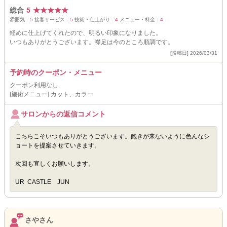
総合
5
★
★
★
★
★
雰囲気：
5
接客サービス：
5
技術・仕上がり：
4
メニュー・料金：
4
軽めに仕上げてくれたので、明るい印象になりました。
いつもありがとうございます。襟足は今のところ順調です。
[投稿日] 2026/03/31
予約時のクーポン・メニュー
クーポン利用なし
[施術メニュー] カット、カラー
サロンからの返信コメント
こちらこそいつもありがとうございます。飽きが来ないように色んなシ
ョートを提案させていきます。
次回も宜しくお願いします。
UR CASTLE JUN
さやさん