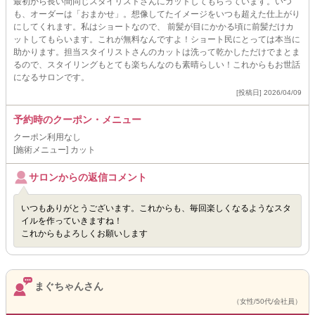
最初から長い間同じスタイリストさんにカットしてもらっています。いつ
も、オーダーは「おまかせ」。想像してたイメージをいつも超えた仕上がり
にしてくれます。私はショートなので、 前髪が目にかかる頃に前髪だけカ
ットしてもらいます。これが無料なんですよ！ショート民にとっては本当に
助かります。担当スタイリストさんのカットは洗って乾かしただけでまとま
るので、スタイリングもとても楽ちんなのも素晴らしい！これからもお世話
になるサロンです。
[投稿日] 2026/04/09
予約時のクーポン・メニュー
クーポン利用なし
[施術メニュー] カット
サロンからの返信コメント
いつもありがとうございます。これからも、毎回楽しくなるようなスタ
イルを作っていきますね！
これからもよろしくお願いします
まぐちゃんさん
（女性/50代/会社員）