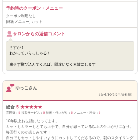
予約時のクーポン・メニュー
クーポン利用なし
[施術メニュー] カット
サロンからの返信コメント
さすが！
わかっていらっしゃる！
臆せず飛び込んでくれば、間違いなく素敵にします
ゆっこさん
（女性/30代後半/会社員）
総合
5
★
★
★
★
★
雰囲気：
5
接客サービス：
5
技術・仕上がり：
5
メニュー・料金：
5
10年以上お世話になってます。
カットもカラーもとても上手で、自分が思っている以上の仕上がりになり、
毎回行くのが楽しみです！
自分でもセットしやすいようにカットしてくださるので、朝のスタイリング