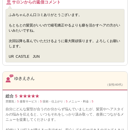
サロンからの返信コメント
ふみちゃんさん口コミありがとうございます。
もともとの髪質がいいので縮毛矯正やるよりも癖を活かすヘアの方がい
いみたいですね。
次回以降も喜んでいただけるように最大限頑張ります。よろしくお願い
します。
UR CASTLE JUN
ゆきえさん
（女性/40代）
総合
5
★
★
★
★
★
雰囲気：
5
接客サービス：
5
技術・仕上がり：
5
メニュー・料金：
5
自分にどんな髪型が合うのか分からず悩んでいましたが、髪質やヘアスタイ
ルの悩みを伝えると、いつもそれをしっかり汲み取って、改善につながるメ
ニューを提案してくださいます。