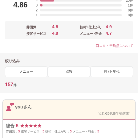
4
23
4.86
3
1
2
0
1
0
4.8
4.9
雰囲気
技術･仕上がり
4.9
4.7
接客サービス
メニュー･料金
口コミ・平均点について
絞り込み
メニュー
点数
性別･年代
157
件
youさん
（女性/30代後半/自営業）
総合
5
★
★
★
★
★
雰囲気：
5
接客サービス：
5
技術・仕上がり：
5
メニュー・料金：
5