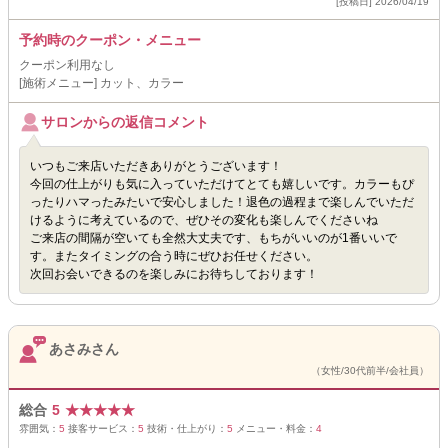
[投稿日] 2026/04/19
予約時のクーポン・メニュー
クーポン利用なし
[施術メニュー] カット、カラー
サロンからの返信コメント
いつもご来店いただきありがとうございます！
今回の仕上がりも気に入っていただけてとても嬉しいです。カラーもぴ
ったりハマったみたいで安心しました！退色の過程まで楽しんでいただ
けるように考えているので、ぜひその変化も楽しんでくださいね
ご来店の間隔が空いても全然大丈夫です、もちがいいのが1番いいで
す。またタイミングの合う時にぜひお任せください。
次回お会いできるのを楽しみにお待ちしております！
あさみさん
（女性/30代前半/会社員）
総合
5
★
★
★
★
★
雰囲気：
5
接客サービス：
5
技術・仕上がり：
5
メニュー・料金：
4