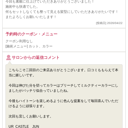
今回も素敵に仕上げていただきありがとうございました！
施術中も快適でした。
何もセットしなくても整って見える髪型にしていただきありがたいです！
またよろしくお願いいたします！
[投稿日] 2026/04/22
予約時のクーポン・メニュー
クーポン利用なし
[施術メニュー] カット、カラー
サロンからの返信コメント
こちらこそ二回目のご来店ありがとうございます。口コミももらえて本
当に嬉しいです。
今回は伸びた分を切ってカラーはブリーチしてミルクティーカラーにし
ましたがバッチリ似合っていましたね。
今後もハイトーンを楽しめるように色んな提案をして毎回喜んでいただ
けるように頑張ります。
次回も宜しくお願いします。
UR CASTLE JUN