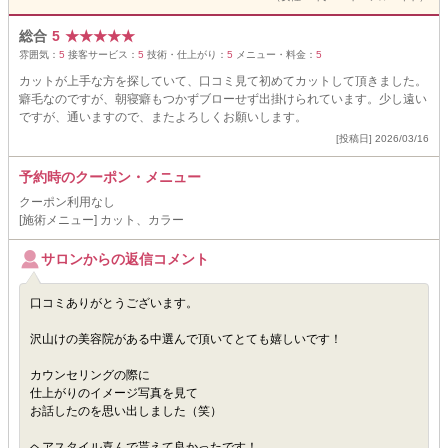
総合
5
★
★
★
★
★
雰囲気：
5
接客サービス：
5
技術・仕上がり：
5
メニュー・料金：
5
カットが上手な方を探していて、口コミ見て初めてカットして頂きました。
癖毛なのですが、朝寝癖もつかずブローせず出掛けられています。少し遠い
ですが、通いますので、またよろしくお願いします。
[投稿日] 2026/03/16
予約時のクーポン・メニュー
クーポン利用なし
[施術メニュー] カット、カラー
サロンからの返信コメント
口コミありがとうございます。
沢山けの美容院がある中選んで頂いてとても嬉しいです！
カウンセリングの際に
仕上がりのイメージ写真を見て
お話したのを思い出しました（笑）
ヘアスタイル喜んで貰えて良かったです！