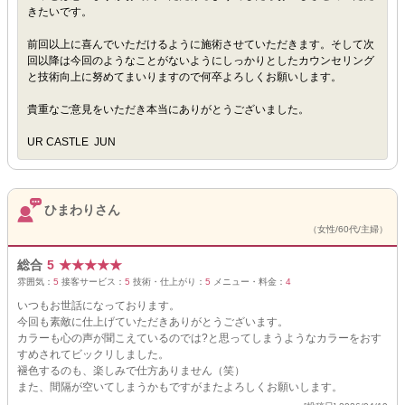
きたいです。
前回以上に喜んでいただけるように施術させていただきます。そして次
回以降は今回のようなことがないようにしっかりとしたカウンセリング
と技術向上に努めてまいりますので何卒よろしくお願いします。
貴重なご意見をいただき本当にありがとうございました。
UR CASTLE JUN
ひまわりさん
（女性/60代/主婦）
総合
5
★
★
★
★
★
雰囲気：
5
接客サービス：
5
技術・仕上がり：
5
メニュー・料金：
4
いつもお世話になっております。
今回も素敵に仕上げていただきありがとうございます。
カラーも心の声が聞こえているのでは?と思ってしまうようなカラーをおす
すめされてビックリしました。
褪色するのも、楽しみで仕方ありません（笑）
また、間隔が空いてしまうかもですがまたよろしくお願いします。