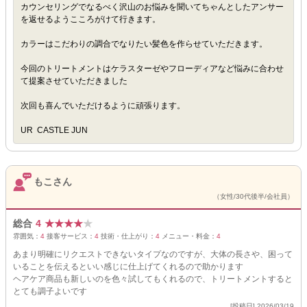
カウンセリングでなるべく沢山のお悩みを聞いてちゃんとしたアンサー
を返せるようこころがけて行きます。
カラーはこだわりの調合でなりたい髪色を作らせていただきます。
今回のトリートメントはケラスターゼやフローディアなど悩みに合わせ
て提案させていただきました
次回も喜んでいただけるように頑張ります。
UR CASTLE JUN
もこさん
（女性/30代後半/会社員）
総合
4
★
★
★
★
★
雰囲気：
4
接客サービス：
4
技術・仕上がり：
4
メニュー・料金：
4
あまり明確にリクエストできないタイプなのですが、大体の長さや、困って
いることを伝えるといい感じに仕上げてくれるので助かります
ヘアケア商品も新しいのを色々試してもくれるので、トリートメントすると
とても調子よいです
[投稿日] 2026/03/19