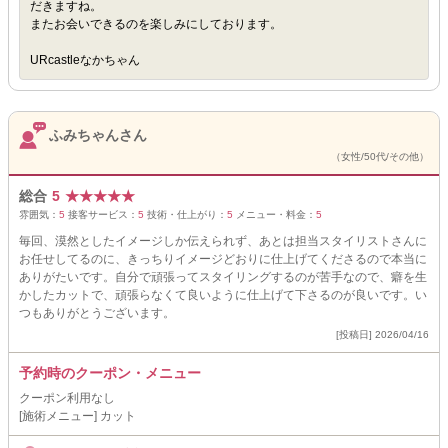
だきますね。
またお会いできるのを楽しみにしております。
URcastleなかちゃん
ふみちゃんさん
（女性/50代/その他）
総合
5
★
★
★
★
★
雰囲気：
5
接客サービス：
5
技術・仕上がり：
5
メニュー・料金：
5
毎回、漠然としたイメージしか伝えられず、あとは担当スタイリストさんに
お任せしてるのに、きっちりイメージどおりに仕上げてくださるので本当に
ありがたいです。自分で頑張ってスタイリングするのが苦手なので、癖を生
かしたカットで、頑張らなくて良いように仕上げて下さるのが良いです。い
つもありがとうございます。
[投稿日] 2026/04/16
予約時のクーポン・メニュー
クーポン利用なし
[施術メニュー] カット