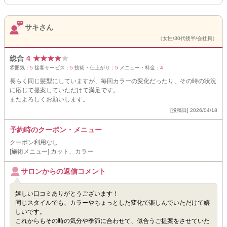
サキさん
（女性/30代後半/会社員）
総合
4
★
★
★
★
★
雰囲気：
5
接客サービス：
5
技術・仕上がり：
5
メニュー・料金：
4
長らく同じ髪型にしていますが、毎回カラーの変化だったり、その時の状況
に応じて提案していただけて満足です。
またよろしくお願いします。
[投稿日] 2026/04/18
予約時のクーポン・メニュー
クーポン利用なし
[施術メニュー] カット、カラー
サロンからの返信コメント
嬉しい口コミありがとうございます！
同じスタイルでも、カラーやちょっとした変化で楽しんでいただけて嬉
しいです。
これからもその時の気分や季節に合わせて、似合うご提案をさせていた