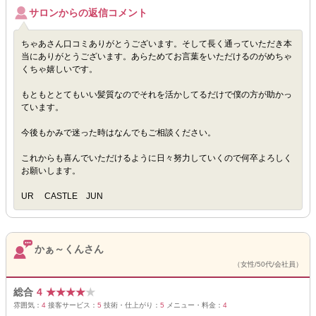
サロンからの返信コメント
ちゃあさん口コミありがとうございます。そして長く通っていただき本
当にありがとうございます。あらためてお言葉をいただけるのがめちゃ
くちゃ嬉しいです。
もともととてもいい髪質なのでそれを活かしてるだけで僕の方が助かっ
ています。
今後もかみで迷った時はなんでもご相談ください。
これからも喜んでいただけるように日々努力していくので何卒よろしく
お願いします。
UR CASTLE JUN
かぁ～くんさん
（女性/50代/会社員）
総合
4
★
★
★
★
★
雰囲気：
4
接客サービス：
5
技術・仕上がり：
5
メニュー・料金：
4