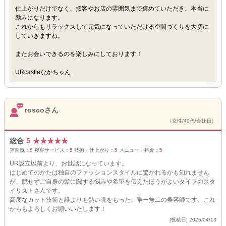
仕上がりだけでなく、接客やお店の雰囲気まで褒めていただき、本当に
励みになります。
これからもリラックスして元気になっていただける空間づくりを大切に
していきますね。
またお会いできるのを楽しみにしております！
URcastleなかちゃん
roscoさん
（女性/40代/会社員）
総合
5
★
★
★
★
★
雰囲気：
5
接客サービス：
5
技術・仕上がり：
5
メニュー・料金：
5
UR設立以前より、お世話になっています。
はじめてのかたは独自のファッションスタイルに驚かれるかも知れません
が、臆せずご自身の髪に関する悩みや希望を伝えたほうがよいタイプのスタ
イリストさんです。
高度なカット技術と誰よりも熱い魂をもった、唯一無二の美容師です。これ
からもよろしくお願いいたします！
[投稿日] 2026/04/13