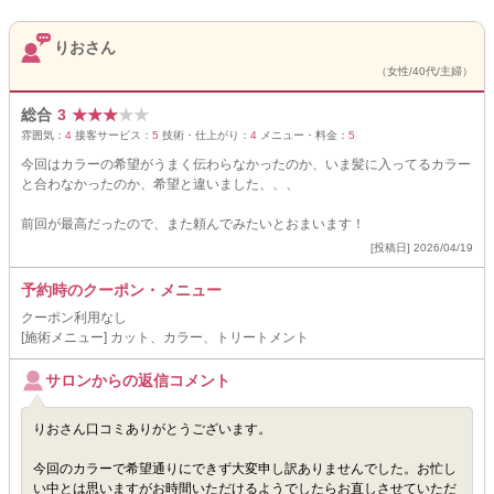
りおさん
（女性/40代/主婦）
総合
3
★
★
★
★
★
雰囲気：
4
接客サービス：
5
技術・仕上がり：
4
メニュー・料金：
5
今回はカラーの希望がうまく伝わらなかったのか、いま髪に入ってるカラー
と合わなかったのか、希望と違いました、、、
前回が最高だったので、また頼んでみたいとおまいます！
[投稿日] 2026/04/19
予約時のクーポン・メニュー
クーポン利用なし
[施術メニュー] カット、カラー、トリートメント
サロンからの返信コメント
りおさん口コミありがとうございます。
今回のカラーで希望通りにできず大変申し訳ありませんでした。お忙し
い中とは思いますがお時間いただけるようでしたらお直しさせていただ