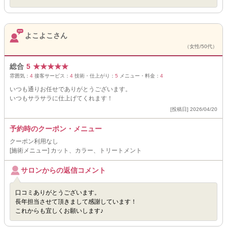
よこよこさん
（女性/50代）
総合
5
★
★
★
★
★
雰囲気：
4
接客サービス：
4
技術・仕上がり：
5
メニュー・料金：
4
いつも通りお任せでありがとうございます。
いつもサラサラに仕上げてくれます！
[投稿日] 2026/04/20
予約時のクーポン・メニュー
クーポン利用なし
[施術メニュー] カット、カラー、トリートメント
サロンからの返信コメント
口コミありがとうございます。
長年担当させて頂きまして感謝しています！
これからも宜しくお願いします♪