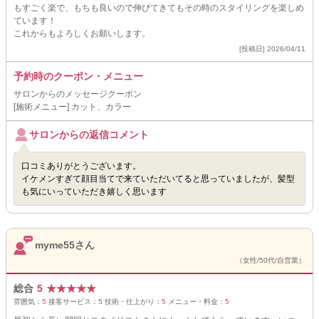
もすごく楽で、もちも良いので伸びてきてもその時のスタイリングを楽しめ
ています！
これからもよろしくお願いします。
[投稿日] 2026/04/11
予約時のクーポン・メニュー
サロンからのメッセージクーポン
[施術メニュー] カット、カラー
サロンからの返信コメント
口コミありがとうございます。
イケメンすぎて顔目当てで来ていただいてると思っていましたが、髪型
も気にいっていただき嬉しく思います
myme55さん
（女性/50代/自営業）
総合
5
★
★
★
★
★
雰囲気：
5
接客サービス：
5
技術・仕上がり：
5
メニュー・料金：
5