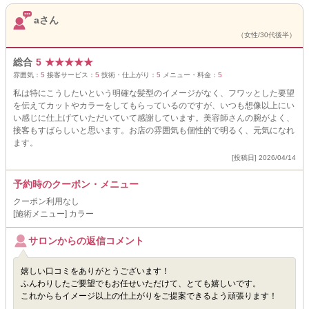
aさん
（女性/30代後半）
総合
5
★
★
★
★
★
雰囲気：
5
接客サービス：
5
技術・仕上がり：
5
メニュー・料金：
5
私は特にこうしたいという明確な髪型のイメージがなく、フワッとした要望
を伝えてカットやカラーをしてもらっているのですが、いつも想像以上にい
い感じに仕上げていただいていて感謝しています。美容師さんの腕がよく、
接客もすばらしいと思います。お店の雰囲気も個性的で明るく、元気になれ
ます。
[投稿日] 2026/04/14
予約時のクーポン・メニュー
クーポン利用なし
[施術メニュー] カラー
サロンからの返信コメント
嬉しい口コミをありがとうございます！
ふんわりしたご要望でもお任せいただけて、とても嬉しいです。
これからもイメージ以上の仕上がりをご提案できるよう頑張ります！