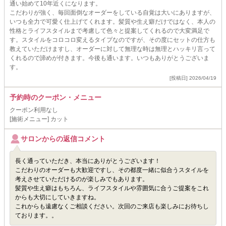
通い始めて10年近くになります。
こだわりが強く、毎回面倒なオーダーをしている自覚は大いにありますが、
いつも全力で可愛く仕上げてくれます。髪質や生え癖だけではなく、本人の
性格とライフスタイルまで考慮して色々と提案してくれるので大変満足で
す。スタイルをコロコロ変えるタイプなのですが、その度にセットの仕方も
教えていただけますし、オーダーに対して無理な時は無理とハッキリ言って
くれるので諦めが付きます。今後も通います。いつもありがとうございま
す。
[投稿日] 2026/04/19
予約時のクーポン・メニュー
クーポン利用なし
[施術メニュー] カット
サロンからの返信コメント
長く通っていただき、本当にありがとうございます！
こだわりのオーダーも大歓迎ですし、その都度一緒に似合うスタイルを
考えさせていただけるのが楽しみでもあります。
髪質や生え癖はもちろん、ライフスタイルや雰囲気に合うご提案をこれ
からも大切にしていきますね。
これからも遠慮なくご相談ください。次回のご来店も楽しみにお待ちし
ております。。