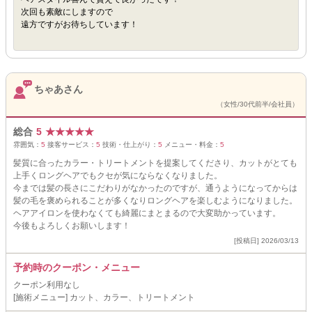
次回も素敵にしますので
遠方ですがお待ちしています！
ちゃあさん
（女性/30代前半/会社員）
総合
5
★
★
★
★
★
雰囲気：
5
接客サービス：
5
技術・仕上がり：
5
メニュー・料金：
5
髪質に合ったカラー・トリートメントを提案してくださり、カットがとても
上手くロングヘアでもクセが気にならなくなりました。
今までは髪の長さにこだわりがなかったのですが、通うようになってからは
髪の毛を褒められることが多くなりロングヘアを楽しむようになりました。
ヘアアイロンを使わなくても綺麗にまとまるので大変助かっています。
今後もよろしくお願いします！
[投稿日] 2026/03/13
予約時のクーポン・メニュー
クーポン利用なし
[施術メニュー] カット、カラー、トリートメント