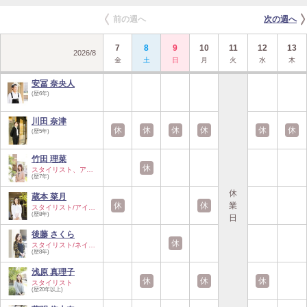
前の週へ
次の週へ
7
8
9
10
11
12
13
2026
/
8
金
土
日
月
火
水
木
安冨 奈央人
(歴6年)
川田 奈津
休
休
休
休
休
休
(歴5年)
竹田 理菜
休
スタイリスト、アイ…
(歴7年)
休
蔵本 菜月
休
休
業
スタイリスト/アイ…
(歴8年)
日
後藤 さくら
休
スタイリスト/ネイ…
(歴8年)
浅原 真理子
休
休
休
スタイリスト
(歴20年以上)