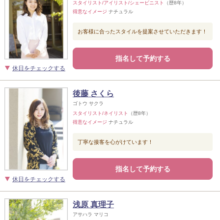
スタイリスト/アイリスト/シェービニスト
（歴8年）
得意なイメージ
ナチュラル
お客様に合ったスタイルを提案させていただきます！
指名して予約する
休日をチェックする
後藤 さくら
ゴトウ サクラ
スタイリスト/ネイリスト
（歴8年）
得意なイメージ
ナチュラル
丁寧な接客を心がけています！
指名して予約する
休日をチェックする
浅原 真理子
アサハラ マリコ