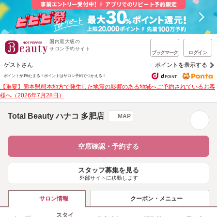
国内最大級の
サロン予約サイト
ブックマーク
ログイン
ゲストさん
ポイントを表示する
ポイントが1%たまる！
ポイントはサロン予約でつかえる！
【重要】熊本県熊本地方で発生した地震の影響のある地域へご予約されているお客
様へ（2026年7月28日）
Total Beauty ハナコ 多肥店
MAP
空席確認・予約する
スタッフ募集を見る
外部サイトに移動します
クーポン・メニュー
サロン情報
スタイ