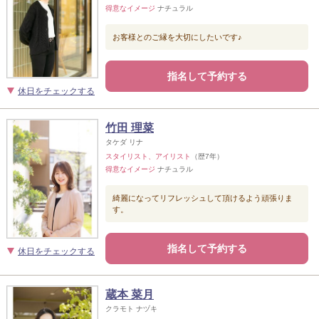
得意なイメージ
ナチュラル
お客様とのご縁を大切にしたいです♪
指名して予約する
休日をチェックする
竹田 理菜
タケダ リナ
スタイリスト、アイリスト
（歴7年）
得意なイメージ
ナチュラル
綺麗になってリフレッシュして頂けるよう頑張りま
す。
指名して予約する
休日をチェックする
蔵本 菜月
クラモト ナヅキ