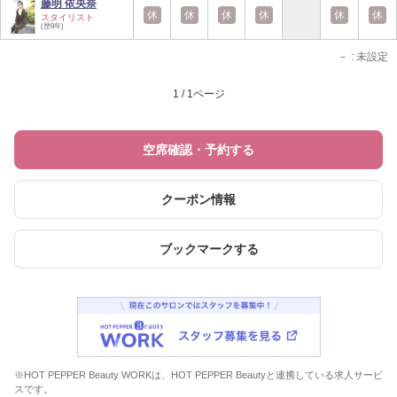
藤明 依央奈
休
休
休
休
休
休
スタイリスト
(歴8年)
－
: 未設定
1 / 1ページ
空席確認・予約する
クーポン情報
ブックマークする
※HOT PEPPER Beauty WORKは、HOT PEPPER Beautyと連携している求人サービ
スです。