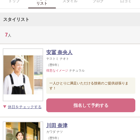
トップ
スタイル
ブログ
口コミ
リスト
スタイリスト
7
人
安冨 奈央人
ヤストミ ナオト
（歴6年）
得意なイメージ
ナチュラル
一人ひとりに満足いただける技術のご提供頑張りま
す！
指名して予約する
休日をチェックする
川田 奈津
カワダ ナツ
（歴5年）