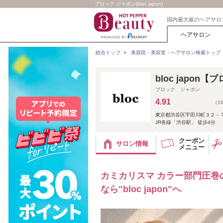
ブロック ジャポン(bloc japon)
国内最大級のヘアサロ
ヘアサロン
総合トップ
>
美容院・美容室・ヘアサロン検索トップ
bloc japon
ブロック ジャポン
4.91
（1
東京都渋谷区宇田川町３２－７ Y
JR各線「渋谷駅」 徒歩4分
クーポン
サロン情報
メニュー
カミカリスマ カラー部門圧巻
なら"bloc japon"へ