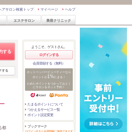
ヘアサロン検索トップ
マイページ
ヘルプ
ン
エステサロン
美容クリニック
ようこそ、ゲストさん。
約する
ログインする
会員登録する（無料）
クする
ホットペッパービューティーなら
1%
ポイントが
たまる！
ためたポイントをつかっておとく
にサロンをネット予約！
ー
たまるポイントについて
つかえるサービス一覧
ポイント設定変更
ブックマーク
る都
ログインすると会員情報に保存できます