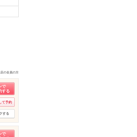
来店の全員の方
ンで
約する
して予約
クする
ンで