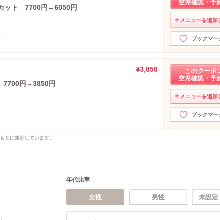
空席確認・予
カット 7700円→6050円
メニューを追加
言
ブックマー
¥3,850
このクーポ
空席確認・予
700円→3850円
メニューを追加
ブックマー
をもとに集計しています。
年代比率
女性
男性
未設定