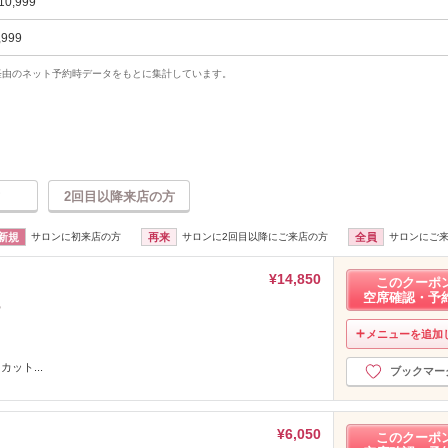
10,999
,999
uty経由のネット予約時データをもとに集計しています。
2回目以降来店の方
新規
サロンに初来店の方
再来
サロンに2回目以降にご来店の方
全員
サロンにご
¥14,850
このクーポ
空席確認・予
ー
メニューを追加
ット...
ブックマー
¥6,050
このクーポ