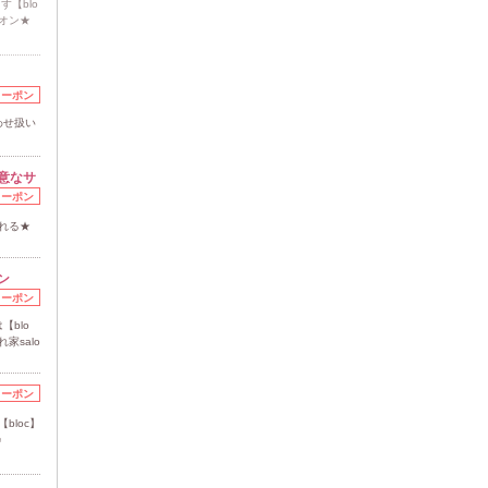
す【blo
オン★
クーポン
わせ扱い
意なサ
クーポン
くれる★
ン
クーポン
blo
家salo
クーポン
bloc】
♪