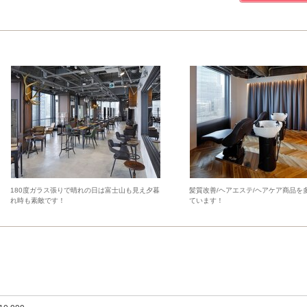
180度ガラス張りで晴れの日は富士山も見え夕暮
髪質改善/ヘアエステ/ヘアケア商品を
れ時も素敵です！
ています！