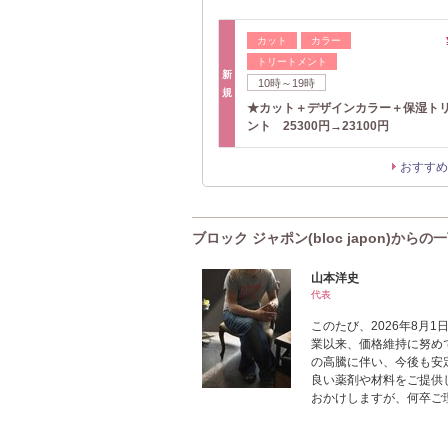
カット
カラー
トリートメント
新
10時～19時
規
★カット＋デザインカラー＋保湿ト
ント 25300円→23100円
おすすめ
ブロック ジャポン(bloc japon)からの
山本洋史
代表
このたび、2026年8月
業以来、価格維持に努め
の高騰に伴い、今後も安
良い薬剤や材料をご提供
おかけしますが、何卒ご