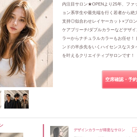
内注目サロン★OPENより25年、ファ
ョン系学生や最先端を行く若者から絶
支持◎似合わせレイヤーカット×ブロン
ケアブリーチ/ダブルカラーなどデザイ
ラーからナチュラルカラーもお任せ！
ンドの半歩先をいくハイセンスなスタ
を叶えるクリエイティブサロンです！
空席確認・予
ン
デザインカラーが得意なサロン