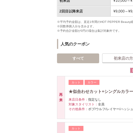
初来店
¥10,000～¥
2回目以降来店
¥9,000～¥9
※平均予約金額は、直近1年間のHOT PEPPER Bea
※回数券購入分を含みます。
※予約合計金額が0円の場合は集計対象外です。
人気のクーポン
すべて
初来店の方
カット
カラー
★似合わせカット+シングルカラ
再
来店日条件：
指定なし
来
対象スタイリスト：
全員
その他条件：
ボブ/ウルフ/レイヤー/ハッシュカ
カット