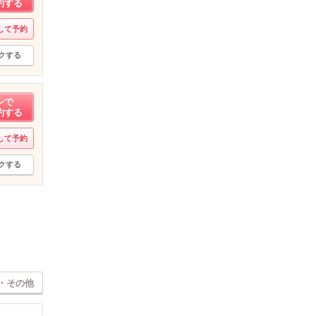
約する
して予約
クする
ンで
約する
して予約
クする
・その他