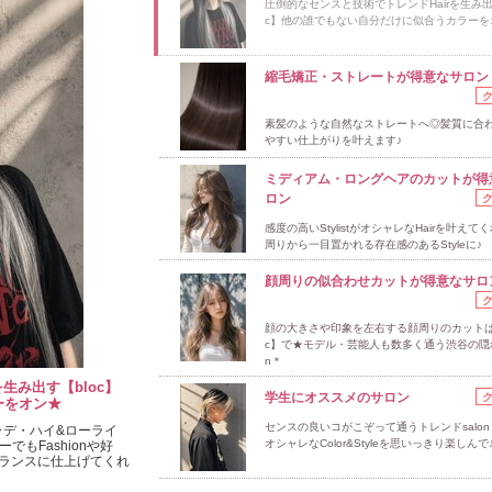
圧倒的なセンスと技術でトレンドHairを生み出
c】他の誰でもない自分だけに似合うカラーを
縮毛矯正・ストレートが得意なサロン
素髪のような自然なストレートへ◎髪質に合
やすい仕上がりを叶えます♪
ミディアム・ロングヘアのカットが得
ロン
感度の高いStylistがオシャレなHairを叶えて
周りから一目置かれる存在感のあるStyleに♪
顔周りの似合わせカットが得意なサロ
顔の大きさや印象を左右する顔周りのカットは【
c】で★モデル・芸能人も数多く通う渋谷の隠れ
n＊
生み出す【bloc】
学生にオススメのサロン
ーをオン★
センスの良いコがこぞって通うトレンドsalon【
グラデ・ハイ&ローライ
オシャレなColor&Styleを思いっきり楽しんで
でもFashionや好
ランスに仕上げてくれ