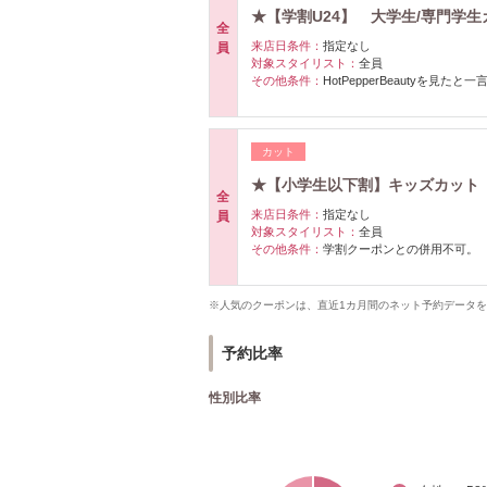
★【学割U24】 大学生/専門学生
全
来店日条件：
指定なし
員
対象スタイリスト：
全員
その他条件：
HotPepperBeautyを見たと一
カット
★【小学生以下割】キッズカット 7
全
来店日条件：
指定なし
員
対象スタイリスト：
全員
その他条件：
学割クーポンとの併用不可。
※人気のクーポンは、直近1カ月間のネット予約データ
予約比率
性別比率