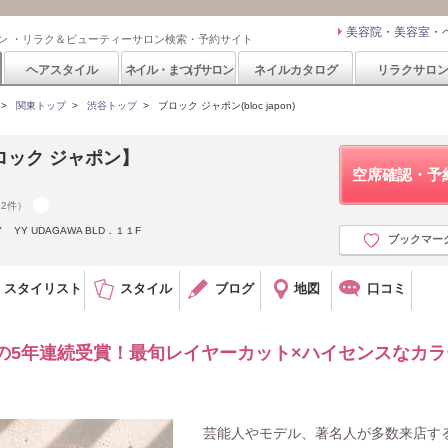
美容院・美容室・
ン ・リラク＆ビューティーサロン検索・予約サイト
ヘアスタイル
ネイル・まつげサロン
ネイルカタログ
リラクサロ
>
関東トップ
>
渋谷トップ
>
ブロック ジャポン(bloc japon)
【ブロック ジャポン】
空席確認・予
62件）
Y UDAGAWA BLD．１１F
ブックマー
スタイリスト
スタイル
ブログ
地図
口コミ
の5年連続受賞！最旬レイヤーカット×ハイセンスなカラ
芸能人やモデル、著名人が多数来店す