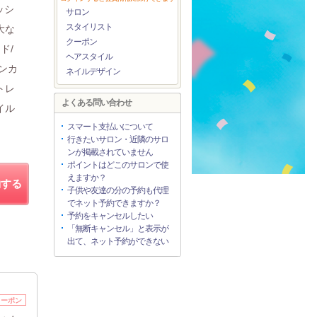
ッシ
サロン
スタイリスト
大な
クーポン
ド/
ヘアスタイル
ンカ
ネイルデザイン
トレ
よくある問い合わせ
イル
スマート支払いについて
行きたいサロン・近隣のサロ
ンが掲載されていません
ポイントはどこのサロンで使
えますか？
約する
子供や友達の分の予約も代理
でネット予約できますか？
予約をキャンセルしたい
「無断キャンセル」と表示が
出て、ネット予約ができない
クーポン