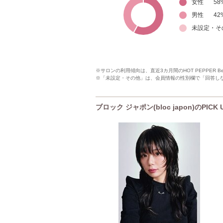
女性
58
男性
42
未設定・そ
※サロンの利用傾向は、直近3カ月間のHOT PEPPER 
※「未設定・その他」は、会員情報の性別欄で「回答し
ブロック ジャポン(bloc japon)のPIC