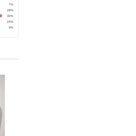
7%
28%
30%
25%
9%