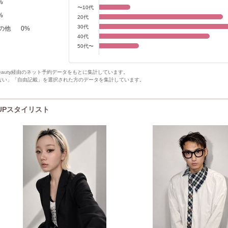
%
〜10代
%
20代
30代
の他
0
%
40代
50代〜
Beauty経由のネット予約データをもとに集計しています。
ない」「自由記載」を選択された方のデータを集計しています。
K UPスタイリスト