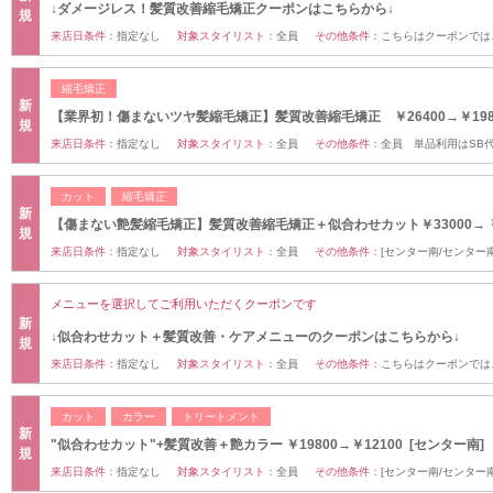
↓ダメージレス！髪質改善縮毛矯正クーポンはこちらから↓
規
来店日条件：
指定なし
対象スタイリスト：
全員
その他条件：
こちらはクーポンでは
縮毛矯正
新
【業界初！傷まないツヤ髪縮毛矯正】髪質改善縮毛矯正 ￥26400→￥198
規
来店日条件：
指定なし
対象スタイリスト：
全員
その他条件：
全員 単品利用はSB
カット
縮毛矯正
新
【傷まない艶髪縮毛矯正】髪質改善縮毛矯正＋似合わせカット￥33000→ ￥
規
来店日条件：
指定なし
対象スタイリスト：
全員
その他条件：
[センター南/センター
メニューを選択してご利用いただくクーポンです
新
↓似合わせカット＋髪質改善・ケアメニューのクーポンはこちらから↓
規
来店日条件：
指定なし
対象スタイリスト：
全員
その他条件：
こちらはクーポンでは
カット
カラー
トリートメント
新
"似合わせカット"+髪質改善＋艶カラー ￥19800→￥12100 [センター南]
規
来店日条件：
指定なし
対象スタイリスト：
全員
その他条件：
[センター南/センター