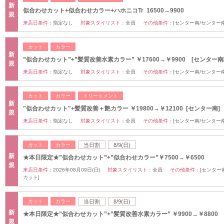
新
似合わせカット+似合わせカラー+ハホニコTr 16500→9900
規
来店日条件：
指定なし
対象スタイリスト：
全員
その他条件：
[センター南/センター
カット
カラー
新
”似合わせカット”+”髪質改善水素カラー” ￥17600→￥9900 [センター南
規
来店日条件：
指定なし
対象スタイリスト：
全員
その他条件：
[センター南/センター
カット
カラー
トリートメント
新
"似合わせカット"+髪質改善＋艶カラー ￥19800→￥12100 [センター南]
規
来店日条件：
指定なし
対象スタイリスト：
全員
その他条件：
[センター南/センター
カット
カラー
当日割
8/9(日)
新
★本日限定★”似合わせカット”+”似合わせカラー”￥7500→￥6500
規
来店日条件：
2026年08月09日(日)
対象スタイリスト：
全員
その他条件：
[センター
カット]
カット
カラー
当日割
8/9(日)
新
★本日限定★”似合わせカット”+”髪質改善水素カラー” ￥9900→￥8800
規