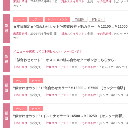
来店日条件：
2026年08月09日(日)
対象スタイリスト：
全員
その他条件：
[センター
カット]
カット
カラー
トリートメント
当日割
8/9(日)
新
★本日限定★"似合わせカット"+髪質改善＋艶カラー ￥12100→￥110
規
来店日条件：
2026年08月09日(日)
対象スタイリスト：
全員
その他条件：
[センター
カット]
メニューを選択してご利用いただくクーポンです
新
↓"似合わせカット"＋オススメの組み合わせクーポンはこちらから↓
規
来店日条件：
指定なし
対象スタイリスト：
全員
その他条件：
こちらはクーポンでは
カット
カラー
新
”似合わせカット”+”似合わせカラー”￥13200→￥7500 [センター南駅］
規
来店日条件：
指定なし
対象スタイリスト：
全員
その他条件：
[センター南/センター
カット
カラー
新
”似合わせカット”+イルミナカラー￥16500→￥10250 [センター南駅］
規
来店日条件：
指定なし
対象スタイリスト：
全員
その他条件：
[センター南/センター