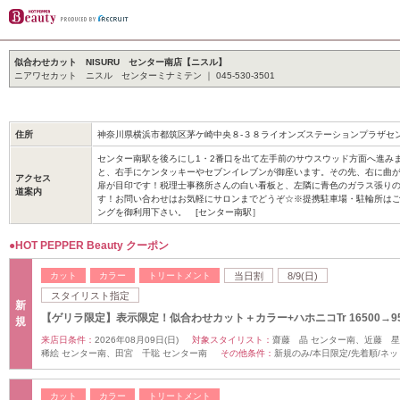
似合わせカット NISURU センター南店【ニスル】
ニアワセカット ニスル センターミナミテン ｜ 045-530-3501
住所
神奈川県横浜市都筑区茅ケ崎中央８-３８ライオンズステーションプラザセ
センター南駅を後ろにし1・2番口を出て左手前のサウスウッド方面へ進み
と、右手にケンタッキーやセブンイレブンが御座います。その先、右に曲が
アクセス
扉が目印です！税理士事務所さんの白い看板と、左隣に青色のガラス張り
道案内
す！お問い合わせはお気軽にサロンまでどうぞ☆※提携駐車場・駐輪所は
ングを御利用下さい。 [センター南駅］
●HOT PEPPER Beauty クーポン
カット
カラー
トリートメント
当日割
8/9(日)
スタイリスト指定
新
【ゲリラ限定】表示限定！似合わせカット＋カラー+ハホニコTr 16500→95
規
来店日条件：
2026年08月09日(日)
対象スタイリスト：
齋藤 晶 センター南、近藤 
稀絵 センター南、田宮 千聡 センター南
その他条件：
新規のみ/本日限定/先着順/ネ
カット
カラー
トリートメント