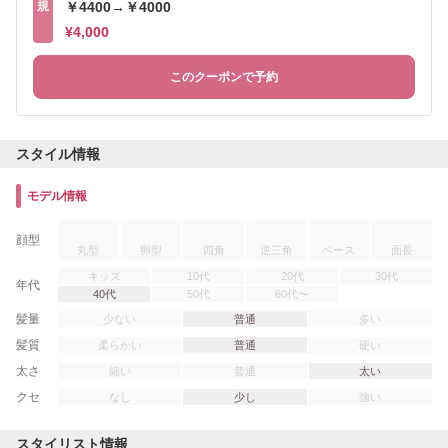
規
￥4400→￥4000
¥4,000
このクーポンで予約
スタイル情報
モデル情報
顔型
丸型
卵型
四角
逆三角
ベース
面長
キッズ
10代
20代
30代
年代
40代
50代
60代〜
髪量
少ない
普通
多い
髪質
柔らかい
普通
硬い
太さ
細い
普通
太い
クセ
なし
少し
強い
スタイリスト情報