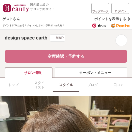
国内最大級の
サロン予約サイト
ブックマーク
ログイン
ゲストさん
ポイントを表示する
ポイントが1%たまる！
ポイントはサロン予約でつかえる！
design space earth
MAP
空席確認・予約する
クーポン・メニュー
サロン情報
スタイ
トップ
スタイル
ブログ
口コミ
リスト