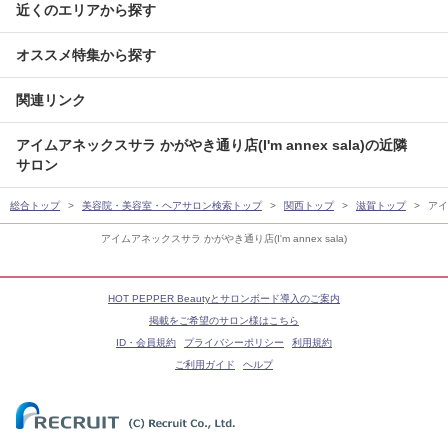
近くのエリアから探す
オススメ特集から探す
関連リンク
アイムアネックスサラ かがやき通り店(I'm annex sala)の近隣
サロン
総合トップ
美容院・美容室・ヘアサロン検索トップ
関西トップ
滋賀トップ
アイ
アイムアネックスサラ かがやき通り店(I'm annex sala)
HOT PEPPER Beautyとサロンボード導入のご案内
掲載をご希望のサロン様はこちら
ID・会員規約
プライバシーポリシー
利用規約
ご利用ガイド
ヘルプ