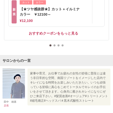
カット
カラー
【★ツヤ感抜群★】カット＋イルミナ
新
規
カラー ￥12100～
¥12,100
おすすめクーポンをもっと見る
サロンからの一言
家事や育児、お仕事でお疲れの女性の皆様に普段とは違
う非日常的な空間、南国リゾートをイメージした店内で
キレイになる時間をお楽しみいただきたい。いつも頑張
っている皆様に真心をこめてトータルでキレイのお手伝
いをさせて頂きます。心身共に癒されキレイになりにぜ
ひご来店下さい。#髪質改善#オージュア#トリートメント
#縮毛矯正#ヘッドスパ＃黒木式酸性ストレート
田中 雄基
店長