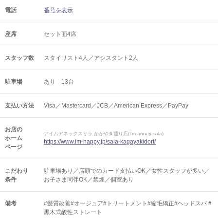
電話
番号を表示
座席
セット面4席
スタッフ数
スタイリスト4人／アシスタント2人
駐車場
あり 13台
支払い方法
Visa／Mastercard／JCB／American Express／PayPay
お店の
アイムアネックスサラ かがやき通り店(I'm annex sala)
ホーム
https://www.im-happy.jp/sala-kagayakidori/
ページ
こだわり
駐車場あり／店頭でのカード支払いOK／女性スタッフが多い／
条件
お子さま同伴OK／禁煙／個室あり
備考
#髪質改善#オージュア#トリートメント#縮毛矯正#ヘッドスパ＃
黒木式酸性ストレート