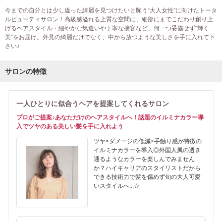
今までの自分とは少し違った綺麗を見つけたいと願う“大人女性”に向けたトータ
ルビューティサロン！高級感溢れる上質な空間に、細部にまでこだわり創り上
げるヘアスタイル・細やかな気遣いや丁寧な接客など、何一つ妥協せず“輝く
美”をお届け。外見の綺麗だけでなく、中から放つような美しさを手に入れて下
さい♪
サロンの特徴
一人ひとりに似合うヘアを提案してくれるサロン
プロがご提案♪あなただけのヘアスタイルへ！話題のイルミナカラー導
入でツヤのある美しい髪を手に入れよう
ツヤ×ダメージの低減×手触り感が特徴の
イルミナカラーを導入◎外国人風の透き
通るようなカラーを楽しんでみません
か？ハイキャリアのスタイリストだから
できる技術力で髪を傷めず旬の大人可愛
いスタイルへ...☆