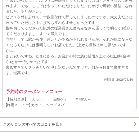
く嬉しかったです。ふつうは時間もとってしまうし面倒くさすぎるので断ら
れます。でも、ここではやっていただけました。おかげで可愛い髪型になれ
ました。ありがたい。
ピアスを外し忘れて、十数個付けて行ってしまったのですが、大丈夫だよと
言っていただけた上に接客も変わらず優しかったです。
髪を切ってくださった以外の従業員さん達もみなさん優しくて明るくお話し
てくださりますし、すごく満足です。
立地としては駅から少し遠いとかあるかもしれませんが、それが気にならな
くなるくらいには素晴らしいお店でした。(上から目線で申し訳ないです
が…。）
あと安いですね。たまにある、お会計の時に急に値段が上がる(追加料金や
ら)とか一切なかったです。
褒めすぎてサクラみたいで申し訳ないんですけど、何から何まで良すぎま
す。最高です。
[投稿日] 2026/07/30
予約時のクーポン・メニュー
【特別企画】 カット + 炭酸ケア ￥4950～
[施術メニュー] カット、ヘッドスパ
このサロンのすべての口コミを見る