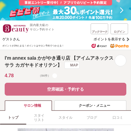
国内最大級の
サロン予約サイト
ブックマーク
ログイン
ゲストさん
ポイントを表示する
ポイントが1%たまる！
ポイントはサロン予約でつかえる！
I'm annex sala かがやき通り店 【アイムアネックス
サラ カガヤキドオリテン】
MAP
4.78
（94件）
空席確認・予約する
クーポン・メニュー
サロン情報
スタイ
トップ
スタイル
ブログ
口コミ
リスト