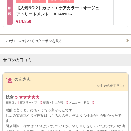
カット
カラー
トリートメント
【人気NO.2】カット＋ケアカラー＋オージュ
新
規
アトリートメント ￥14850～
¥14,850
このサロンのすべてのクーポンを見る
サロンの口コミ
サロンPick Up
のんさん
（女性/10代後半/学生）
総合
5
★
★
★
★
★
雰囲気：
4
接客サービス：
5
技術・仕上がり：
5
メニュー・料金：
5
端的に言うと、めちゃくちゃ良かったです。
お店の雰囲気や接客態度はもちろんの事、何よりも仕上がりが良かったで
す。
閉店間際に行かせていただいたのですが、切り直しをしていただけたのが凄