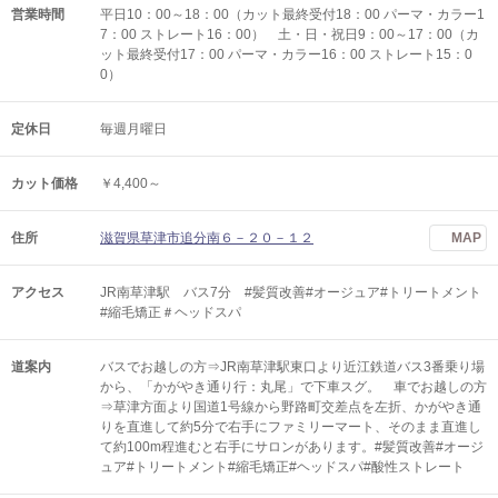
営業時間
平日10：00～18：00（カット最終受付18：00 パーマ・カラー1
7：00 ストレート16：00） 土・日・祝日9：00～17：00（カ
ット最終受付17：00 パーマ・カラー16：00 ストレート15：0
0）
定休日
毎週月曜日
カット価格
￥4,400～
住所
滋賀県草津市追分南６－２０－１２
MAP
アクセス
JR南草津駅 バス7分 #髪質改善#オージュア#トリートメント
#縮毛矯正＃ヘッドスパ
道案内
バスでお越しの方⇒JR南草津駅東口より近江鉄道バス3番乗り場
から、「かがやき通り行：丸尾」で下車スグ。 車でお越しの方
⇒草津方面より国道1号線から野路町交差点を左折、かがやき通
りを直進して約5分で右手にファミリーマート、そのまま直進し
て約100m程進むと右手にサロンがあります。#髪質改善#オージ
ュア#トリートメント#縮毛矯正#ヘッドスパ#酸性ストレート