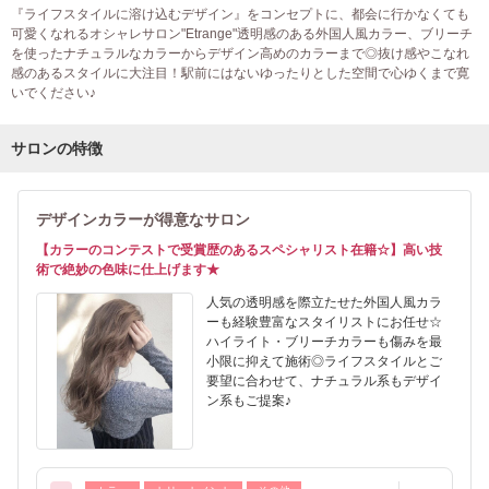
『ライフスタイルに溶け込むデザイン』をコンセプトに、都会に行かなくても
可愛くなれるオシャレサロン"Etrange"透明感のある外国人風カラー、ブリーチ
を使ったナチュラルなカラーからデザイン高めのカラーまで◎抜け感やこなれ
感のあるスタイルに大注目！駅前にはないゆったりとした空間で心ゆくまで寛
いでください♪
サロンの特徴
デザインカラーが得意なサロン
【カラーのコンテストで受賞歴のあるスペシャリスト在籍☆】高い技
術で絶妙の色味に仕上げます★
人気の透明感を際立たせた外国人風カラ
ーも経験豊富なスタイリストにお任せ☆
ハイライト・ブリーチカラーも傷みを最
小限に抑えて施術◎ライフスタイルとご
要望に合わせて、ナチュラル系もデザイ
ン系もご提案♪