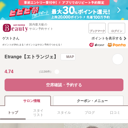
国内最大級の
サロン予約サイト
ブックマーク
ログイン
ゲストさん
ポイントを表示する
ポイントが1%たまる！
ポイントはサロン予約でつかえる！
Etrange【エトランジェ】
MAP
4.74
（1136件）
空席確認・予約する
クーポン・メニュー
サロン情報
スタイ
トップ
スタイル
ブログ
口コミ
リスト