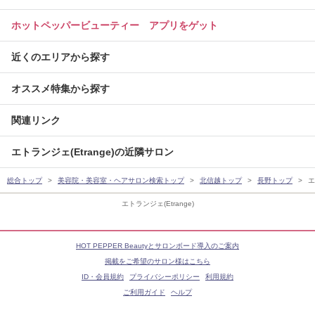
ホットペッパービューティー アプリをゲット
近くのエリアから探す
オススメ特集から探す
関連リンク
エトランジェ(Etrange)の近隣サロン
総合トップ
美容院・美容室・ヘアサロン検索トップ
北信越トップ
長野トップ
エ
エトランジェ(Etrange)
HOT PEPPER Beautyとサロンボード導入のご案内
掲載をご希望のサロン様はこちら
ID・会員規約
プライバシーポリシー
利用規約
ご利用ガイド
ヘルプ