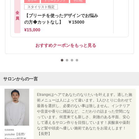
カラー
トリートメント
その他
スタイリスト指定
全
【ブリーチを使ったデザインでお悩み
員
の方◆カットなし】 ￥15000
¥15,000
おすすめクーポンをもっと見る
サロンからの一言
Etrangeはヘアであなたのなりたいを叶えます。適した施
術メニューは人によって違います。1人ひとりに合わせて
最善を選択し、必要のない事は致しません。インテリア
や音楽や香りに雑誌など、こだわりの詰まった空間にな
っています。何度来ても新しさ、刺激のある半面、安心
して通えるサロン作りを目指しています！炭酸泉や薬剤
など髪や頭皮へ優しい施術であなたをお迎えします！
ozawa
【長野】
yusuke【長野/
Etrange/髪質改