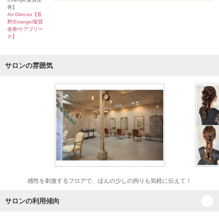
善】
Art Director【長
野/Etrange/髪質
改善/ケアブリー
チ】
サロンの雰囲気
感性を刺激するフロアで、ほんの少しの拘りも気軽に伝えて！
サロンの利用傾向