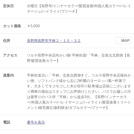
定休日
火曜日【長野市/インナーカラー/髪質改善/外国人風カラー/バレイ
ヤージュ/ハイライト/ブリーチ】
カット価格
￥5,000
住所
長野県長野市平林２－１５－３２
MAP
アクセス
ツルヤ長野中央店向かい側/ 平林街道/「平林」交差点北西側【長
野/髪質改善カラー】
道案内
平林街道沿い「平林」交差点西側すぐ。ツルヤ長野中央店様向か
い側、ソフトバンク様から左に2軒隣のヨーロッパ風一軒家で
す。大きくてモコモコした木が目印☆駐車場は店前にございます
☆満車の場合はスタッフにお声掛けください。バスでお越しの方
は最寄りのバス停『平林』から徒歩3分。【長野/インナーカラ
ー/外国人風カラー/バレイヤージュ/ハイライト/髪質改善トリート
メント/縮毛矯正/薬剤除去/ダブルカラー/ブリーチ】
電話
番号を表示