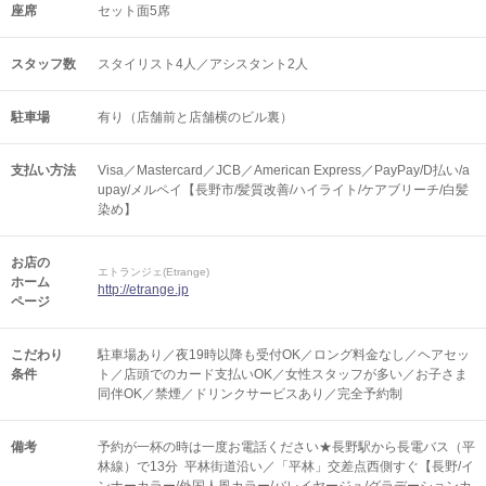
座席
セット面5席
スタッフ数
スタイリスト4人／アシスタント2人
駐車場
有り（店舗前と店舗横のビル裏）
支払い方法
Visa／Mastercard／JCB／American Express／PayPay/D払い/a
upay/メルペイ【長野市/髪質改善/ハイライト/ケアブリーチ/白髪
染め】
お店の
エトランジェ(Etrange)
ホーム
http://etrange.jp
ページ
こだわり
駐車場あり／夜19時以降も受付OK／ロング料金なし／ヘアセッ
条件
ト／店頭でのカード支払いOK／女性スタッフが多い／お子さま
同伴OK／禁煙／ドリンクサービスあり／完全予約制
備考
予約が一杯の時は一度お電話ください★長野駅から長電バス（平
林線）で13分 平林街道沿い／「平林」交差点西側すぐ【長野/イ
ンナーカラー/外国人風カラー/バレイヤージュ/グラデーションカ