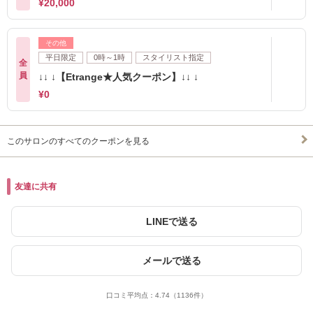
¥20,000
その他
平日限定
0時～1時
スタイリスト指定
全
員
↓↓ ↓【Etrange★人気クーポン】↓↓ ↓
¥0
このサロンのすべてのクーポンを見る
友達に共有
LINEで送る
メールで送る
口コミ平均点：
4.74
（1136件）